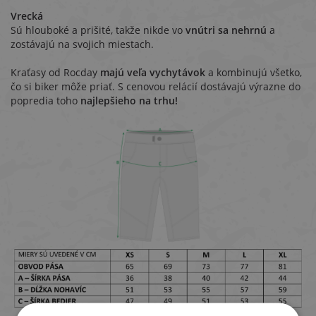
Vrecká
Sú hlouboké a prišité, takže nikde vo
vnútri sa nehrnú
a
zostávajú na svojich miestach.
Kraťasy od Rocday
majú veľa vychytávok
a kombinujú všetko,
čo si biker môže priať. S cenovou relácií dostávajú výrazne do
popredia toho
najlepšieho na trhu!