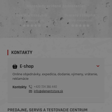
Naposledy pridané hodnotenie::
kazník
Overený zákazník
Overený zákazník
acom
Pred mesiacom
Pred 3 mesiacmi
KONTAKTY
E-shop
Online objednávky, expedícia, dodanie, výmeny, vrátenie,
reklamácie
Kontakty
+420 724 366 440
info@elementstore.sk
PREDAJNE, SERVIS A TESTOVACIE CENTRUM