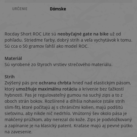
Dámske
URČENIE
Rocday Short ROC Lite sú
neobyčajné gate na bike
už od
pohľadu. Striedme farby, dobrý strih a veľa vychytávok k tomu.
Sú cca o 50 gramov ľahší ako model ROC.
Materiál
Sú vyrobené zo štyroch vrstiev strečového materiálu.
Strih
Zvýšený pás pre
ochranu chrbta
hneď nad elastickým pásom,
ktorý
umožňuje maximálnu rotáciu
a krivenie bez ťažkostí
hybnosti. Pas je regulovateľný gumou na suchý zips a to z
oboch strán bokov. Rozšírené a dlhšia nohavice (stále strih
slim-fit), ktoré počítajú aj s chráničmi kolien, majú podšitú
sieťovinu, aby nikde nič nedrhlo. Vnútorný šev okolo pása je
mäkčený prúžkom, aby nerezal do kože. Zips je podvložkovaný
a zapínanie je na klasický patent. Kraťase majú aj pevné pútko
na zavesenie.