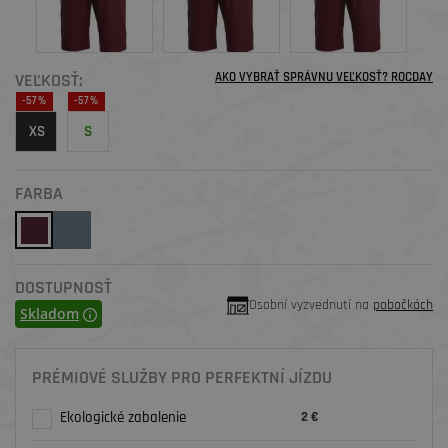
VEĽKOSŤ:
AKO VYBRAŤ SPRÁVNU VEĽKOSŤ? ROCDAY
-57%
-57%
XS
S
FARBA
DOSTUPNOSŤ
Osobní vyzvednutí na
pobočkách
Skladom
PRÉMIOVÉ SLUŽBY PRO PERFEKTNÍ JÍZDU
Ekologické zabalenie
2 €