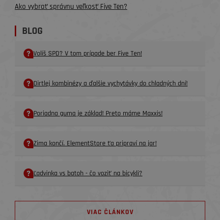
Ako vybrať správnu veľkosť Five Ten?
BLOG
Volíš SPD? V tom prípade ber Five Ten!
Dirtlej kombinézy a ďalšie vychytávky do chladných dní!
Poriadna guma je základ! Preto máme Maxxis!
Zima končí. ElementStore ťa pripraví na jar!
Ľadvinka vs batoh - čo voziť na bicykli?
VIAC ČLÁNKOV