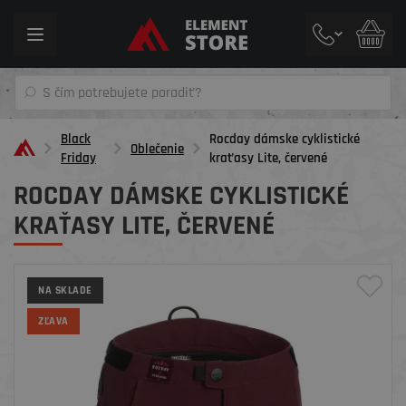
Toggle
navigation
Black
Rocday dámske cyklistické
Oblečenie
Friday
kraťasy Lite, červené
ROCDAY DÁMSKE CYKLISTICKÉ
KRAŤASY LITE, ČERVENÉ
NA SKLADE
ZĽAVA