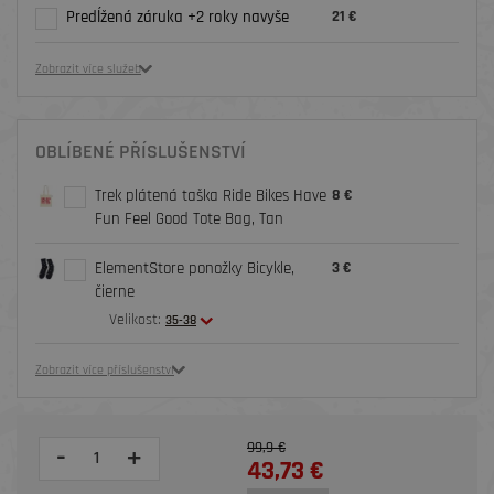
Predĺžená záruka +2 roky navyše
21 €
Zobrazit více služeb
OBLÍBENÉ PŘÍSLUŠENSTVÍ
Trek plátená taška Ride Bikes Have
8 €
Fun Feel Good Tote Bag, Tan
ElementStore ponožky Bicykle,
3 €
čierne
Velikost:
35-38
Zobrazit více příslušenství
99,9 €
-
+
43,73 €