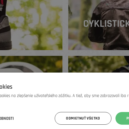
CYKLISTIC
okies
okies na zlepšenie užívateľského zážitku. A tiež, aby sme zobrazovali iba 
OBNOSTI
ODMIETNUŤ VŠETKO
P
BATOHY A Ľ