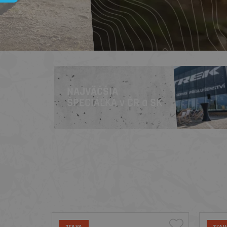
NAJVÄČŠIA
ŠPECIÁLKA
v ČR a SK