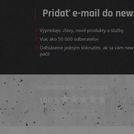
Pridať e-mail do new
Výpredaje, zľavy, nové produkty a služby
Viac ako 50 000 odberateľov
Odhlásenie jedným kliknutím, ak sa vám new
páčiť
HODNOTENIE OBCHODOV
Overený zákazník
100%
Overený zákazník
Pred 5 dňami
Pred 4 týždňami
Obchod
ElementStore
ohodnotilo
zákazníkov
244