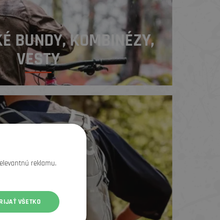
KÉ BUNDY, KOMBINÉZY,
VESTY
relevantnú reklamu.
RIJAŤ VŠETKO
ADVINKY