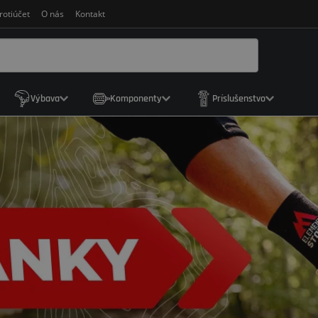
rotiúčet
O nás
Kontakt
Výbava
Komponenty
Príslušenstvo