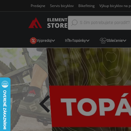
Predajne
Servis bicyklov
Bikefitting
Výkup bicyklov na p
Výpredaj
Topánky
Oblečenie