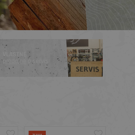
VLASTNÉ
predajne
a servis