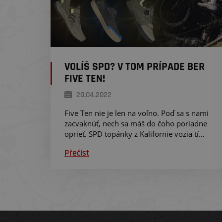
VOLÍŠ SPD? V TOM PRÍPADE BER
FIVE TEN!
20.04.2022
Five Ten nie je len na voľno. Poď sa s nami
zacvaknúť, nech sa máš do čoho poriadne
oprieť. SPD topánky z Kalifornie vozia tí
najlepší a vedia, čo je pre nich podstatné. Od
Přečíst
tohto roku sa modelové rady rozšírili a ja ti ic
predstavím.