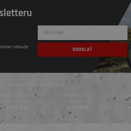
sletteru
sletter nebude
Naposledy pridané hodnotenie::
Overený zákazník
Overený zákazník
Over
Pred mesiacom
Pred mesiacom
Pred