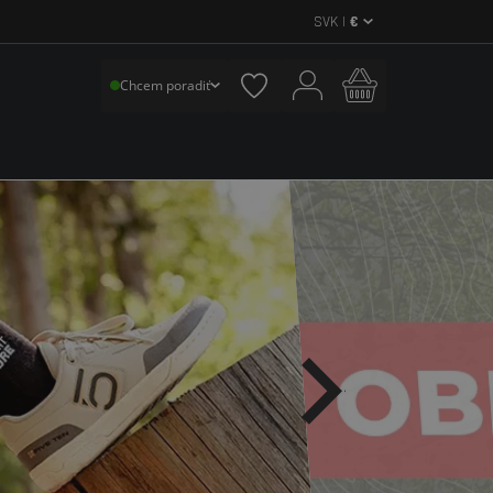
SVK |
€
Chcem poradiť