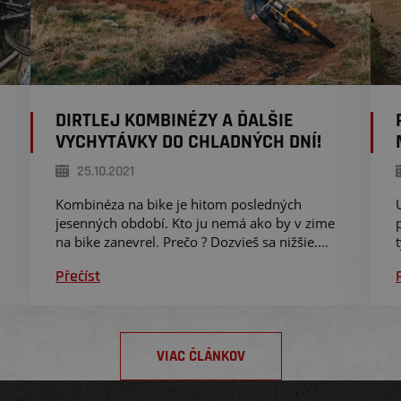
DIRTLEJ KOMBINÉZY A ĎALŠIE
VYCHYTÁVKY DO CHLADNÝCH DNÍ!
25.10.2021
Kombinéza na bike je hitom posledných
jesenných období. Kto ju nemá ako by v zime
na bike zanevrel. Prečo ? Dozvieš sa nižšie.
Dirtlej nás zásobuje aj ďalšími produktami, tak
Přečíst
h
je z čoho vyberať.
VIAC ČLÁNKOV