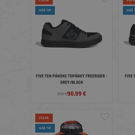
ZĽAVA
ZĽAV
NÁŠ TIP
NÁŠ 
FIVE TEN PÁNSKE TOPÁNKY FREERIDER -
FIVE
GREY/BLACK
90,99
€
120 €
ZĽAVA
NÁŠ TIP