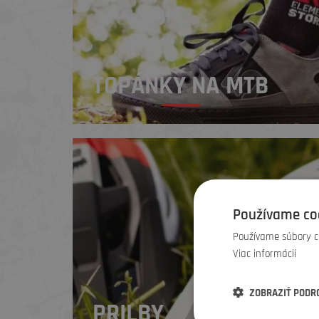
TOPÁNKY NA MTB
Používame co
Používame súbory co
Viac informácií
ZOBRAZIŤ PODR
PRILBY