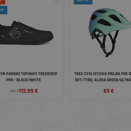
A
NÁŠ TIP
TIP
 TEN PÁNSKE TOPÁNKY FREERIDER
TREK CYKLISTICKÁ PRILBA PRE 
PRO - BLACK/WHITE
DETI TYRO, ALOHA GREEN/ULTRA
112,99
€
65
€
149 €