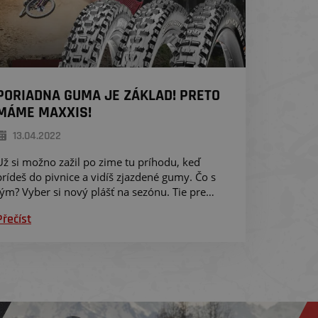
PORIADNA GUMA JE ZÁKLAD! PRETO
MÁME MAXXIS!
13.04.2022
Už si možno zažil po zime tu príhodu, keď
prídeš do pivnice a vidíš zjazdené gumy. Čo s
tým? Vyber si nový plášť na sezónu. Tie pre
teba máme od toho najrenomovanejšieho
Přečíst
výrobca, ktorého určite nemusím menovať, ale
aj napriek tomu to urobím. Je to Maxxis.
Enduro plášte, ktoré ťa nesklamú a môžeš im
veriť. Poď pozrieť čo si najlepšie dať na tvoje
ráfiky.