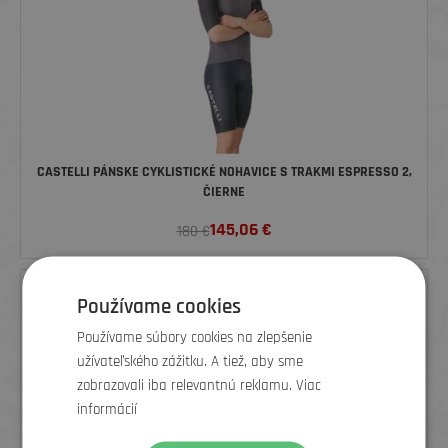
CASTELLI PÁNSKE CYKLISTICKÉ NOHAVICE S TRAKMI ESPRESSO 2,
ČIERNE
145,06
€
180 €
ZĽAVA
Používame cookies
Používame súbory cookies na zlepšenie
užívateľského zážitku. A tiež, aby sme
zobrazovali iba relevantnú reklamu. Viac
informácií