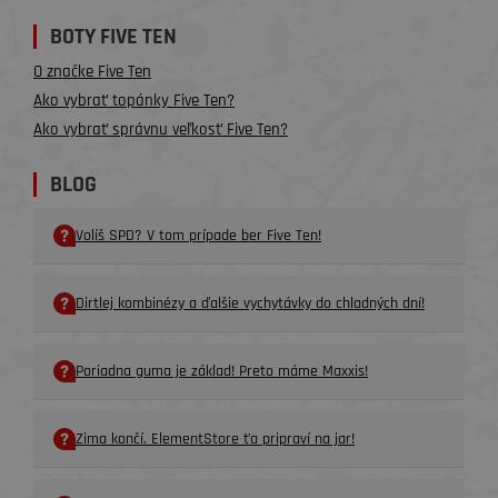
BOTY FIVE TEN
O značke Five Ten
Ako vybrať topánky Five Ten?
Ako vybrať správnu veľkosť Five Ten?
BLOG
Volíš SPD? V tom prípade ber Five Ten!
Dirtlej kombinézy a ďalšie vychytávky do chladných dní!
Poriadna guma je základ! Preto máme Maxxis!
Zima končí. ElementStore ťa pripraví na jar!