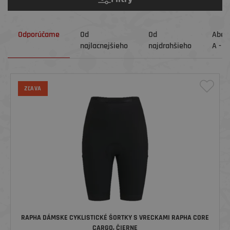
Odporúčame
Od
Od
Abec
najlacnejšieho
najdrahšieho
A - Z
ZĽAVA
RAPHA DÁMSKE CYKLISTICKÉ ŠORTKY S VRECKAMI RAPHA CORE
CARGO, ČIERNE