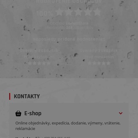
HODNOTENIE OBCHODOV
100%
Obchod
ElementStore
ohodnotilo
zákazníkov
244
Naposledy pridané hodnotenie::
Overený zákazník
Overený zákazník
Pred mesiacom
Pred mesiacom
KONTAKTY
E-shop
Online objednávky, expedícia, dodanie, výmeny, vrátenie,
reklamácie