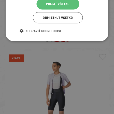
PRIJAŤ VŠETKO
ODMIETNUŤ VŠETKO
RAPHA PÁNSKE CYKLISTICKÉ KRAŤASY S TRAKMI BREVET
ZOBRAZIŤ PODROBNOSTI
ELEMENT, ČIERNE
138,36
€
175 €
ZĽAVA