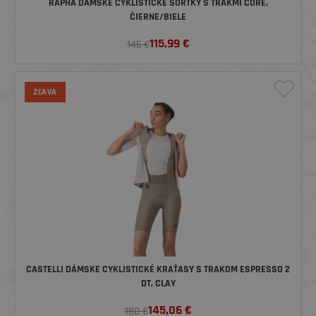
RAPHA DÁMSKE CYKLISTICKÉ ŠORTKY S TRAKMI CORE,
ČIERNE/BIELE
115,99
€
145 €
ZĽAVA
CASTELLI DÁMSKE CYKLISTICKÉ KRAŤASY S TRAKOM ESPRESSO 2
DT, CLAY
145,06
€
180 €