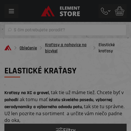
Toggle
navigation
Kraťasy a nohavice na
Elastické
Oblečenie
bicykel
kraťasy
ELASTICKÉ KRAŤASY
´
tak tie už máme tiež. Chcete byť v
Kraťasy na XC a gravel,
ak tomu mať
,
pohodlí
istotu skvelého posedu
výbornej
tak ste tu správne.
aerodynamiky a výborného odvodu potu,
Už len pozrite na sortiment a určite vám niečo padne
do oka,
Filtry