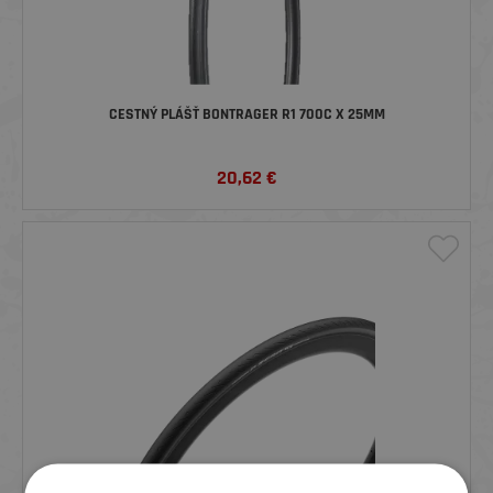
CESTNÝ PLÁŠŤ BONTRAGER R1 700C X 25MM
20,62
€