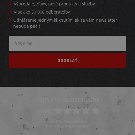
Výpredaje, zľavy, nové produkty a služby
Viac ako 50 000 odberateľov
Odhlásenie jedným kliknutím, ak sa vám newsletter
nebude páčiť
HODNOTENIE OBCHODOV
100%
Obchod
ElementStore
ohodnotilo
zákazníkov
244