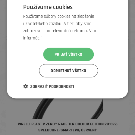
Používame cookies
PIRELLI PLÁŠŤ P ZERO™ ROAD TLR 28-622, TECHLINER, 120TPI,
Používame súbory cookies na zlepšenie
ČIERNY
užívateľského zážitku. A tiež, aby sme
66
€
zobrazovali iba relevantnú reklamu. Viac
informácií
PRIJAŤ VŠETKO
ODMIETNUŤ VŠETKO
ZOBRAZIŤ PODROBNOSTI
PIRELLI PLÁŠŤ P ZERO™ RACE TLR COLOUR EDITION 28-622,
SPEEDCORE, SMARTEVO, ČERVENÝ