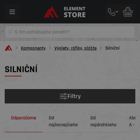
Toggle
navigation
Komponenty
Výplety, ráfiky, plášte
Silniční
SILNIČNÍ
´
Filtry
Odporúčame
Od
Od
Abec
najlacnejšieho
najdrahšieho
A - Z