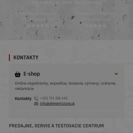
Naposledy pridané hodnotenie::
Overený zákazník
Overený zákazník
Pred mesiacom
Pred 2 mesiacmi
KONTAKTY
E-shop
Online objednávky, expedícia, dodanie, výmeny, vrátenie,
reklamácie
Kontakty
+420 724 366 440
info@elementstore.sk
PREDAJNE, SERVIS A TESTOVACIE CENTRUM