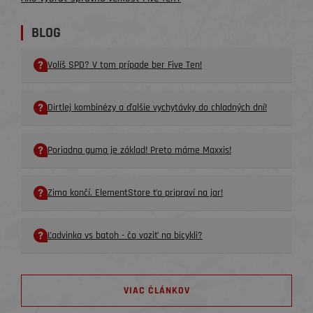
BLOG
Volíš SPD? V tom prípade ber Five Ten!
Dirtlej kombinézy a ďalšie vychytávky do chladných dní!
Poriadna guma je základ! Preto máme Maxxis!
Zima končí. ElementStore ťa pripraví na jar!
Ľadvinka vs batoh - čo voziť na bicykli?
VIAC ČLÁNKOV