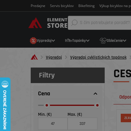
Predajne
Servis bicyklov
Bikefitting
Výkup bicyklov na p
Výpredaj
Topánky
Oblečenie
Výpredaj
Výpredaj cyklistických topánok
CES
Filtry
Cena
Odpo
Min. (€)
Max. (€)
ZĽA