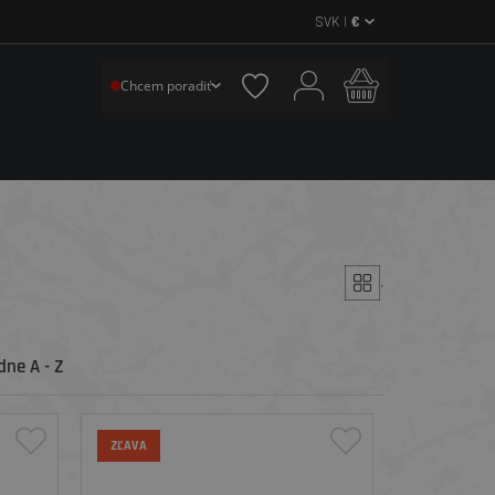
SVK |
€
Chcem poradiť
´
ne A - Z
ZĽAVA