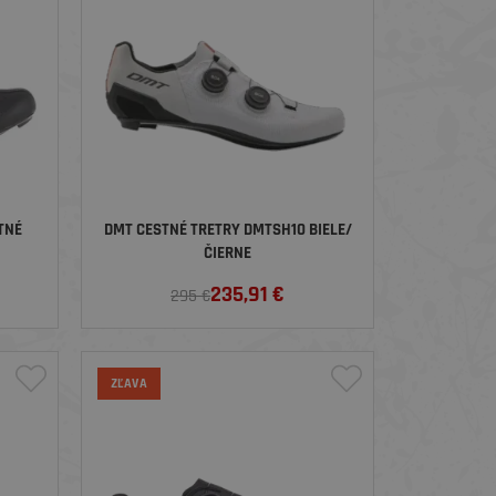
TNÉ
DMT CESTNÉ TRETRY DMTSH10 BIELE/
ČIERNE
235,91
€
295 €
ZĽAVA