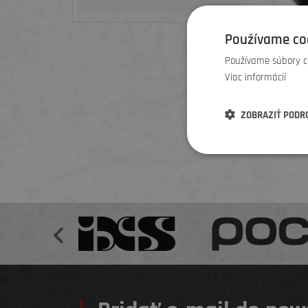
Používame co
Používame súbory co
TREK
Viac informácií
ZOBRAZIŤ PODR