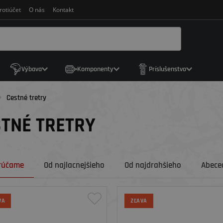
rotiúčet
O nás
Kontakt
Výbava
Komponenty
Príslušenstvo
Cestné tretry
TNÉ TRETRY
rúčame
Od najlacnejšieho
Od najdrahšieho
Abeced
VA
ZĽAVA