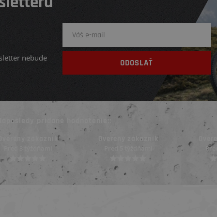
sletteru
sletter nebude
Naposledy pridané hodnotenie::
Overený zákazník
Overený zákazník
Pred 5 týždňami
Pred mesiacom