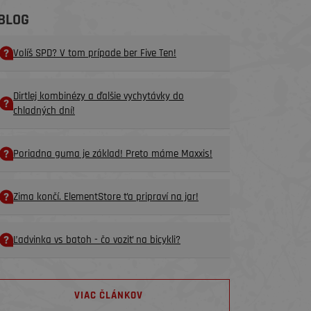
BLOG
Volíš SPD? V tom prípade ber Five Ten!
Dirtlej kombinézy a ďalšie vychytávky do
chladných dní!
Poriadna guma je základ! Preto máme Maxxis!
Zima končí. ElementStore ťa pripraví na jar!
Ľadvinka vs batoh - čo voziť na bicykli?
VIAC ČLÁNKOV