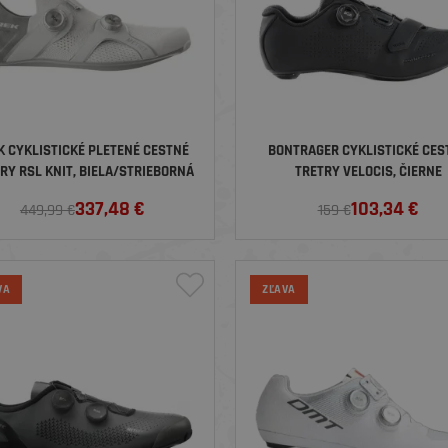
K CYKLISTICKÉ PLETENÉ CESTNÉ
BONTRAGER CYKLISTICKÉ CES
RY RSL KNIT, BIELA/STRIEBORNÁ
TRETRY VELOCIS, ČIERNE
337,48
€
103,34
€
449,99 €
159 €
VA
ZĽAVA