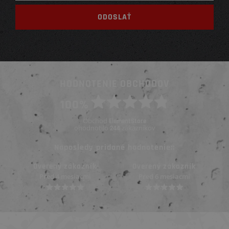
HODNOTENIE OBCHODOV
100%
Obchod
ElementStore
ohodnotilo
zákazníkov
244
Naposledy pridané hodnotenie::
Overený zákazník
Overený zákazník
Pred 4 mesiacmi
Pred 6 mesiacmi