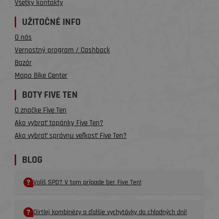
Všetky kontakty
UŽITOČNÉ INFO
O nás
Vernostný program / Cashback
Bazár
Mapa Bike Center
BOTY FIVE TEN
O značke Five Ten
Ako vybrať topánky Five Ten?
Ako vybrať správnu veľkosť Five Ten?
BLOG
Volíš SPD? V tom prípade ber Five Ten!
Dirtlej kombinézy a ďalšie vychytávky do chladných dní!