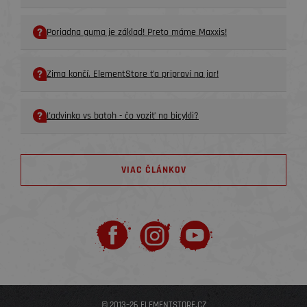
Poriadna guma je základ! Preto máme Maxxis!
Zima končí. ElementStore ťa pripraví na jar!
Ľadvinka vs batoh - čo voziť na bicykli?
VIAC ČLÁNKOV
© 2013–26 ELEMENTSTORE.CZ