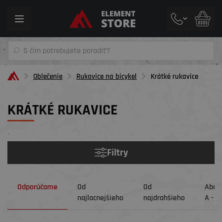
Toggle
navigation
Oblečenie
Rukavice na bicykel
Krátké rukavice
KRÁTKÉ RUKAVICE
´
Filtry
Odporúčame
Od
Od
Abec
najlacnejšieho
najdrahšieho
A - Z