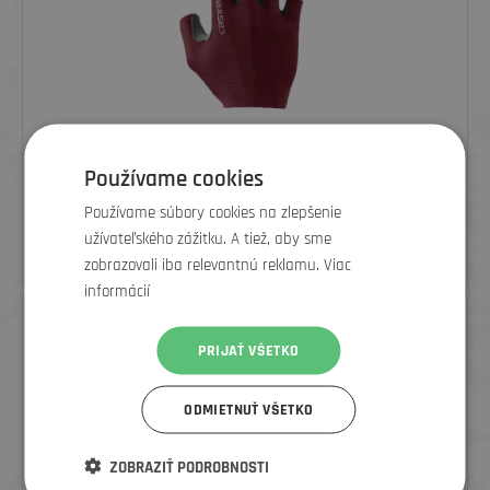
Používame cookies
CASTELLI PÁNSKE CYKLISTICKÉ RUKAVICE ESPRESSO, DEEP
Používame súbory cookies na zlepšenie
BORDEAUX
užívateľského zážitku. A tiež, aby sme
27,87
€
39,99 €
zobrazovali iba relevantnú reklamu. Viac
informácií
ZĽAVA
PRIJAŤ VŠETKO
ODMIETNUŤ VŠETKO
ZOBRAZIŤ PODROBNOSTI