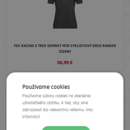
FOX RACING X TREK DÁMSKY MTB CYKLISTICKÝ DRES RANGER
ČIERNY
56,99
€
ZĽAVA
Používame cookies
Používame súbory cookies na zlepšenie
užívateľského zážitku. A tiež, aby sme
zobrazovali iba relevantnú reklamu. Viac
informácií