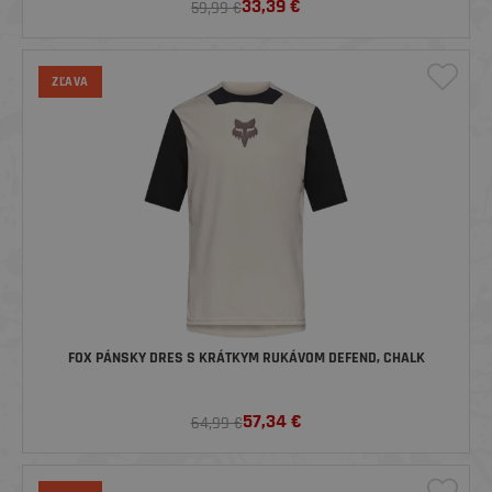
33,39
€
59,99 €
ZĽAVA
FOX PÁNSKY DRES S KRÁTKYM RUKÁVOM DEFEND, CHALK
57,34
€
64,99 €