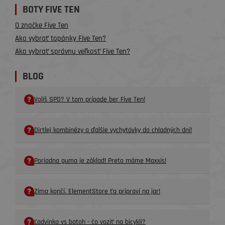
BOTY FIVE TEN
O značke Five Ten
Ako vybrať topánky Five Ten?
Ako vybrať správnu veľkosť Five Ten?
BLOG
Volíš SPD? V tom prípade ber Five Ten!
Dirtlej kombinézy a ďalšie vychytávky do chladných dní!
Poriadna guma je základ! Preto máme Maxxis!
Zima končí. ElementStore ťa pripraví na jar!
Ľadvinka vs batoh - čo voziť na bicykli?