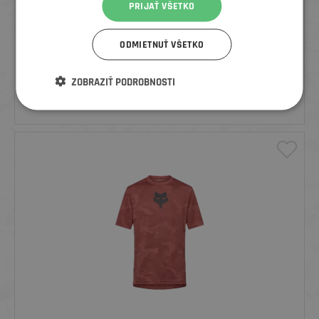
PRIJAŤ VŠETKO
ODMIETNUŤ VŠETKO
FOX DÁMSKY DRES S KRÁTKYM RUKÁVOM RANGER IMG PRINT,
ARCTIC BLUE
ZOBRAZIŤ PODROBNOSTI
38,06
€
44,99 €