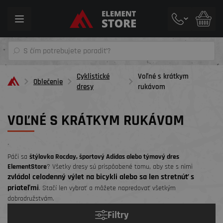
Toggle
navigation
Cyklistické
Voľné s krátkym
Oblečenie
dresy
rukávom
VOĽNÉ S KRÁTKYM RUKÁVOM
´
Páči sa
štýlovka Rocday, športový Adidas alebo týmový dres
ElementStore
? Všetky dresy sú prispôobené tomu, aby ste s nimi
zvládol celodenný výlet na bicykli alebo sa len stretnúť s
priateľmi
. Stačí len vybrať a môžete napredovať všetkým
dobrodružstvám.
Filtry