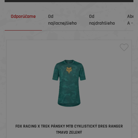
Odporúčame
Od
Od
Abec
najlacnejšieho
najdrahšieho
A - Z
FOX RACING X TREK PÁNSKY MTB CYKLISTICKÝ DRES RANGER
TMAVO ZELENÝ