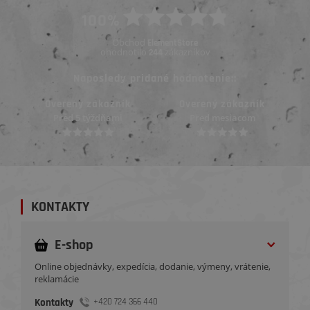
100%
Obchod
ElementStore
ohodnotilo
zákazníkov
244
Naposledy pridané hodnotenie::
Overený zákazník
Overený zákazník
Pred 5 týždňami
Pred mesiacom
KONTAKTY
E-shop
Online objednávky, expedícia, dodanie, výmeny, vrátenie,
reklamácie
Kontakty
+420 724 366 440