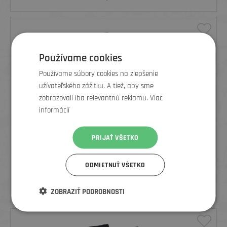
Používame cookies
Používame súbory cookies na zlepšenie
užívateľského zážitku. A tiež, aby sme
zobrazovali iba relevantnú reklamu. Viac
informácií
PRIJAŤ VŠETKO
ELEMENTSTORE PONOŽKY BICYKLE, ČIERNE - SADA 5 PÁROV
ODMIETNUŤ VŠETKO
16
€
ZOBRAZIŤ PODROBNOSTI