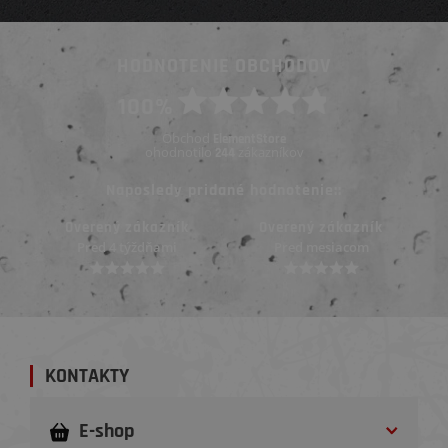
HODNOTENIE OBCHODOV
100%
Obchod
ElementStore
ohodnotilo
zákazníkov
244
Naposledy pridané hodnotenie::
Overený zákazník
Overený zákazník
Pred mesiacom
Pred mesiacom
KONTAKTY
E-shop