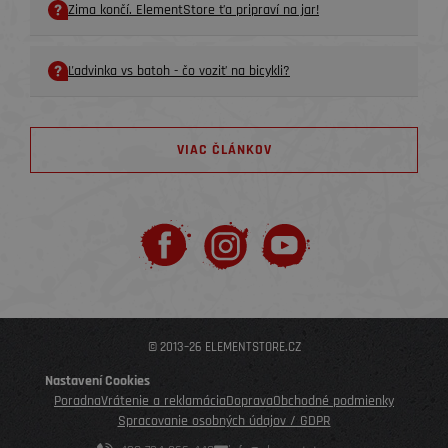
Zima končí. ElementStore ťa pripraví na jar!
Ľadvinka vs batoh - čo voziť na bicykli?
VIAC ČLÁNKOV
© 2013–26 ELEMENTSTORE.CZ
Nastavení Cookies
Poradna
Vrátenie a reklamácia
Doprava
Obchodné podmienky
Spracovanie osobných údajov / GDPR