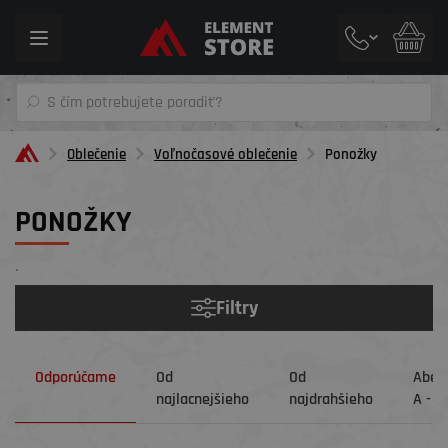
Toggle
navigation
Oblečenie
Voľnočasové oblečenie
Ponožky
PONOŽKY
´
Filtry
Odporúčame
Od
Od
Abec
najlacnejšieho
najdrahšieho
A - Z