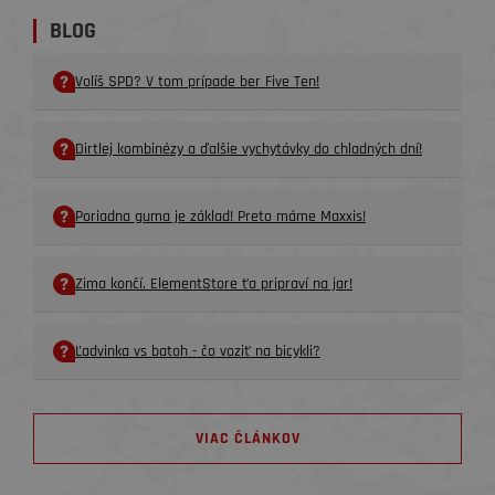
BLOG
Volíš SPD? V tom prípade ber Five Ten!
Dirtlej kombinézy a ďalšie vychytávky do chladných dní!
Poriadna guma je základ! Preto máme Maxxis!
Zima končí. ElementStore ťa pripraví na jar!
Ľadvinka vs batoh - čo voziť na bicykli?
VIAC ČLÁNKOV