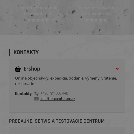
Overený zákazník
Overený zákazník
Pred mesiacom
Pred 3 mesiacmi
KONTAKTY
E-shop
Online objednávky, expedícia, dodanie, výmeny, vrátenie,
reklamácie
Kontakty
+420 724 366 440
info@elementstore.sk
PREDAJNE, SERVIS A TESTOVACIE CENTRUM