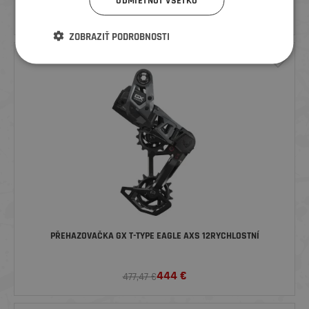
ODMIETNUŤ VŠETKO
52
€
63,63 €
ZOBRAZIŤ PODROBNOSTI
PŘEHAZOVAČKA GX T-TYPE EAGLE AXS 12RYCHLOSTNÍ
444
€
477,47 €