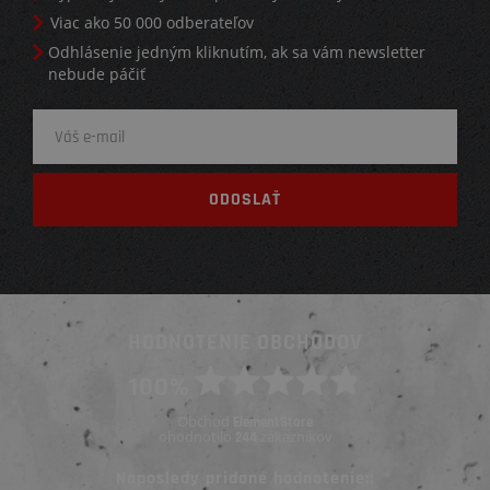
Viac ako 50 000 odberateľov
Odhlásenie jedným kliknutím, ak sa vám newsletter
nebude páčiť
HODNOTENIE OBCHODOV
100%
Obchod
ElementStore
ohodnotilo
zákazníkov
244
Naposledy pridané hodnotenie::