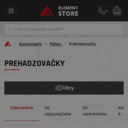
Toggle
navigation
Komponenty
Pohon
Prehadzovačky
PREHADZOVAČKY
´
Filtry
Odporúčame
Od
Od
Abec
najlacnejšieho
najdrahšieho
A - Z