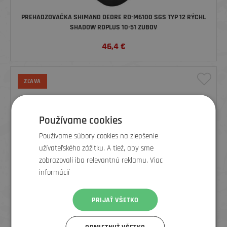
PREHADZOVAČKA SHIMANO DEORE RD-M6100 SGS TYP 12 RÝCHL
SHADOW RDPLUS 10-51 ZUBOV
46,4
€
ZĽAVA
Používame cookies
Používame súbory cookies na zlepšenie
užívateľského zážitku. A tiež, aby sme
zobrazovali iba relevantnú reklamu. Viac
informácií
PRIJAŤ VŠETKO
SHIMANO RADENIE XT SL-M8100 PRAVÁ 12 RÝCHL.