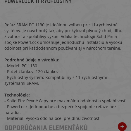
POWERLOCK 11 RÝCHLOSTNÝ
Reťaz SRAM PC 1130 je ideálnou voľbou pre 11-rýchlostné
systémy. Je navrhnutý tak, aby poskytoval plynulý chod, dlhú
životnosť a spoľahlivý výkon. Vďaka technológii Solid Pin a
spojke PowerLock umožňuje jednoduchú inštaláciu a vysokú
odolnosť pri každodennom používaní aj v náročnom teréne.
Podrobné údaje o výrobku:
- Model: PC 1130.
- Počet článkov: 120 článkov.
- Rýchlostný systém: Kompatibilný s 11-rýchlostnými
systémami SRAM.
Technológia:
- Solid Pin: Pevné čapy pre maximálnu odolnosť a spoľahlivosť.
- PowerLock: Jednoduché a bezpečné spojenie reťaze bez
náradia.
- Materiál: Vysoko odolná oceľ pre dlhú životnosť.
ODPORÚČANIA ELEMENŤÁKŮ