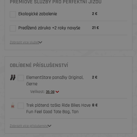
PRÉMIOVÉ SLUŽBY PRO PERFEKTNÍ JÍZDU
Ekologické zabalenie
2 €
Predĺžená záruka +2 roky navyše
21 €
Zobrazit více služeb
OBLÍBENÉ PŘÍSLUŠENSTVÍ
ElementStore ponožky Original,
2 €
čierne
Velikost:
35-38
Trek plátená taška Ride Bikes Have
8 €
Fun Feel Good Tote Bag, Tan
Zobrazit více příslušenství