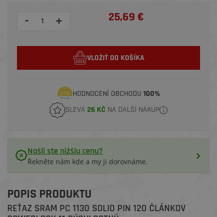
25,69 €
-
+
VLOŽIŤ DO KOŠÍKA
HODNOCENÍ OBCHODU
100%
SLEVA
26 KČ
NA DALŠÍ NÁKUP
Našli ste nižšiu cenu?
Řekněte nám kde a my ji dorovnáme.
POPIS PRODUKTU
REŤAZ SRAM PC 1130 SOLID PIN 120 ČLÁNKOV