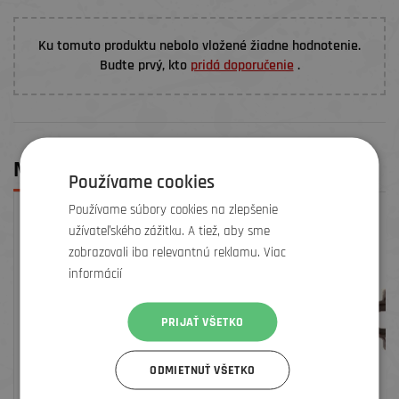
Ku tomuto produktu nebolo vložené žiadne hodnotenie.
Budte prvý, kto
pridá doporučenie
.
MOHLO BY SA VÁM PÁČIŤ
Používame cookies
Používame súbory cookies na zlepšenie
užívateľského zážitku. A tiež, aby sme
zobrazovali iba relevantnú reklamu. Viac
informácií
PRIJAŤ VŠETKO
ODMIETNUŤ VŠETKO