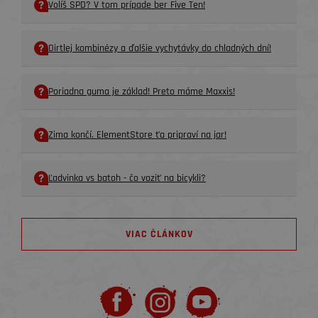
Volíš SPD? V tom prípade ber Five Ten!
Dirtlej kombinézy a ďalšie vychytávky do chladných dní!
Poriadna guma je základ! Preto máme Maxxis!
Zima končí. ElementStore ťa pripraví na jar!
Ľadvinka vs batoh - čo voziť na bicykli?
VIAC ČLÁNKOV