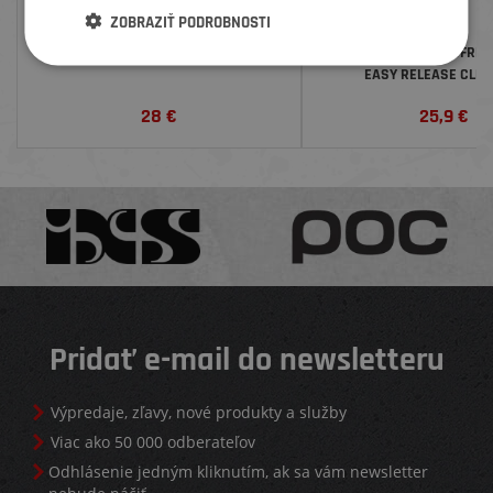
ZOBRAZIŤ PODROBNOSTI
DEITY GRIPY KNUCKLEDUSTER
CRANKBROTHERS KUFRE P
EASY RELEASE CLEA
28
€
25,9
€
Pridať e-mail do newsletteru
Výpredaje, zľavy, nové produkty a služby
Viac ako 50 000 odberateľov
Odhlásenie jedným kliknutím, ak sa vám newsletter