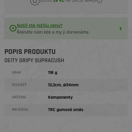
SLEVA
28 KČ
NA DALŠÍ NÁKUP
Našli ste nižšiu cenu?
Řekněte nám kde a my ji dorovnáme.
POPIS PRODUKTU
DEITY GRIPY SUPRACUSH
118 g
VÁHA
13,3cm, ⌀34mm
VEĽKOSŤ
Komponenty
URČENIE
TRC gumová směs
MATERIÁL