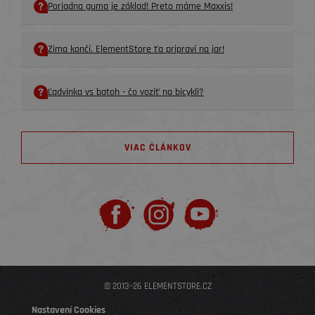
Poriadna guma je základ! Preto máme Maxxis!
Zima končí. ElementStore ťa pripraví na jar!
Ľadvinka vs batoh - čo voziť na bicykli?
VIAC ČLÁNKOV
© 2013–26 ELEMENTSTORE.CZ
Nastavení Cookies