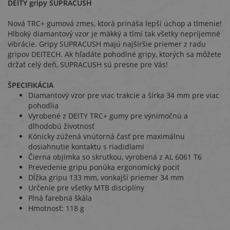
DEITY gripy SUPRACUSH
Nová TRC+ gumová zmes, ktorá prináša lepší úchop a tlmenie!
Hlboký diamantový vzor je mäkký a tlmí tak všetky nepríjemné
vibrácie. Gripy SUPRACUSH majú najširšie priemer z radu
gripov DEITECH. Ak hľadáte pohodlné gripy, ktorých sa môžete
držať celý deň, SUPRACUSH sú presne pre Vás!
ŠPECIFIKÁCIA
Diamantový vzor pre viac trakcie a šírka 34 mm pre viac
pohodlia
Vyrobené z DEITY TRC+ gumy pre výnimočnú a
dlhodobú životnosť
Kónicky zúžená vnútorná časť pre maximálnu
dosiahnutie kontaktu s riadidlami
Čierna objímka
so skrutkou
, vyrobená z AL 6061 T6
Prevedenie gripu ponúka ergonomický pocit
Dĺžka gripu 133 mm, vonkajší priemer 34 mm
Určenie pre všetky MTB disciplíny
Plná farebná škála
Hmotnosť: 118 g