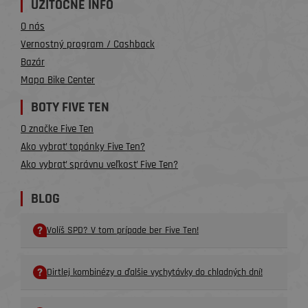
UŽITOČNÉ INFO
O nás
Vernostný program / Cashback
Bazár
Mapa Bike Center
BOTY FIVE TEN
O značke Five Ten
Ako vybrať topánky Five Ten?
Ako vybrať správnu veľkosť Five Ten?
BLOG
Volíš SPD? V tom prípade ber Five Ten!
Dirtlej kombinézy a ďalšie vychytávky do chladných dní!