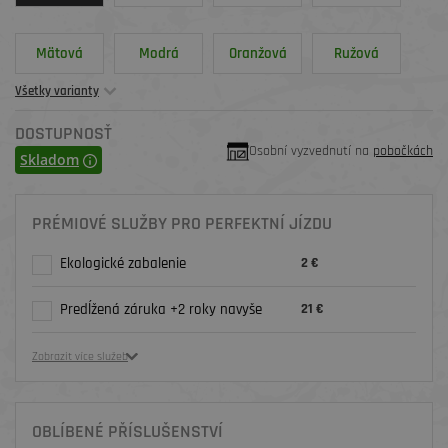
Mätová
Modrá
Oranžová
Ružová
Všetky varianty
DOSTUPNOSŤ
Osobní vyzvednutí na
pobočkách
Skladom
PRÉMIOVÉ SLUŽBY PRO PERFEKTNÍ JÍZDU
Ekologické zabalenie
2 €
Predĺžená záruka +2 roky navyše
21 €
Zobrazit více služeb
OBLÍBENÉ PŘÍSLUŠENSTVÍ