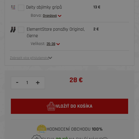
Deity objímky gripů
13 €
Barva:
Oranžová
ElementStore ponožky Original,
2 €
čierne
Velikost:
35-38
Zobrazit více příslušenství
28 €
-
+
VLOŽIŤ DO KOŠÍKA
HODNOCENÍ OBCHODU
100%