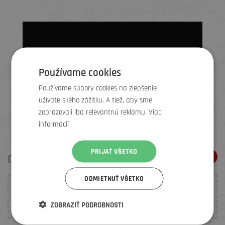
Používame cookies
Používame súbory cookies na zlepšenie
užívateľského zážitku. A tiež, aby sme
zobrazovali iba relevantnú reklamu. Viac
informácií
PRIJAŤ VŠETKO
ODPORÚČANIA ELEMENŤÁKŮ
ODMIETNUŤ VŠETKO
Ku tomuto produktu nebolo vložené žiadne hodnotenie.
Budte prvý, kto
pridá doporučenie
.
ZOBRAZIŤ PODROBNOSTI