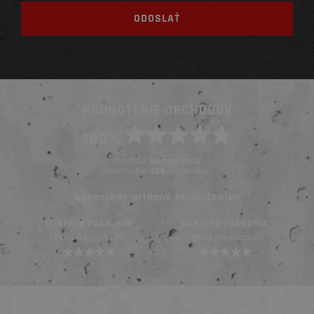
HODNOTENIE OBCHODOV
100%
Obchod
ElementStore
ohodnotilo
zákazníkov
244
Naposledy pridané hodnotenie::
Overený zákazník
Overený zákazník
Pred 4 týždňami
Pred mesiacom