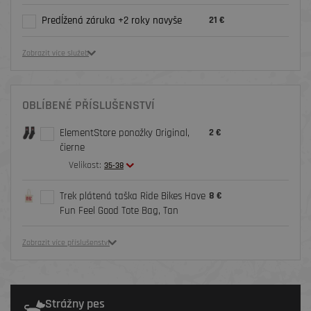
Predĺžená záruka +2 roky navyše
21 €
Zobrazit více služeb
OBLÍBENÉ PŘÍSLUŠENSTVÍ
ElementStore ponožky Original,
2 €
čierne
Velikost:
35-38
Trek plátená taška Ride Bikes Have
8 €
Fun Feel Good Tote Bag, Tan
Zobrazit více příslušenství
Strážny pes