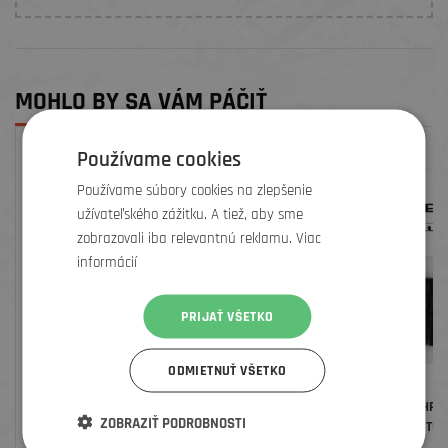
MOHLO BY SA VÁM PÁČIŤ
Používame cookies
Používame súbory cookies na zlepšenie
užívateľského zážitku. A tiež, aby sme
zobrazovali iba relevantnú reklamu. Viac
informácií
PRIJAŤ VŠETKO
ODMIETNUŤ VŠETKO
TMEL PEATY´S TUBELESS SEALANT 120
LEZYNE 20 KS NÁHR
ZOBRAZIŤ PODROBNOSTI
ML
BEZDUŠOVÝCH KNÔTOV TUB
REFILL