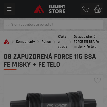
Toggle
navigation
Kľuky
Os zapuzdrená
Komponenty
Pohon
a
FORCE 115 BSA Fe
stredy
misky + Fe telo
OS ZAPUZDRENÁ FORCE 115 BSA
FE MISKY + FE TELO