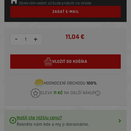
Dáme vám vedieť, až bude produkt na sklade
ZADAŤ E-MAIL
11,04 €
-
+
VLOŽIŤ DO KOŠÍKA
HODNOCENÍ OBCHODU
100%
SLEVA
11 KČ
NA DALŠÍ NÁKUP
Našli ste nižšiu cenu?
Řekněte nám kde a my ji dorovnáme.