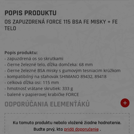
POPIS PRODUKTU
OS ZAPUZDRENÁ FORCE 115 BSA FE MISKY + FE
TELO
Popis produktu:
- zapuzdrená os so skrutkami
- čierne železné telo, dĺžka domčeka: 68 mm
- čierne železné BSA misky s gumovým tesniacim krúžkom
- kompatibilný na sťahovák SHIMANO 89432, 89418
- celková dĺžka osi: 115 mm
- hmotnosť vrátane skrutiek: 333 g
- balené v papierovej krabičke FORCE
ODPORÚČANIA ELEMENŤÁKŮ
Ku tomuto produktu nebolo vložené žiadne hodnotenie.
Budte prvý, kto
pridá doporučenie
.