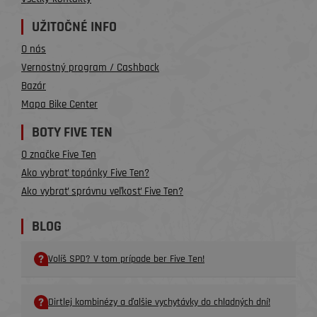
UŽITOČNÉ INFO
O nás
Vernostný program / Cashback
Bazár
Mapa Bike Center
BOTY FIVE TEN
O značke Five Ten
Ako vybrať topánky Five Ten?
Ako vybrať správnu veľkosť Five Ten?
BLOG
Volíš SPD? V tom prípade ber Five Ten!
Dirtlej kombinézy a ďalšie vychytávky do chladných dní!