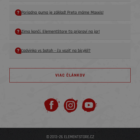
Poriadna guma je základ! Preto máme Maxxis!
Zima končí. ElementStore ťa pripraví na jar!
Ľadvinka vs batoh - čo voziť na bicykli?
VIAC ČLÁNKOV
© 2013–26 ELEMENTSTORE.CZ