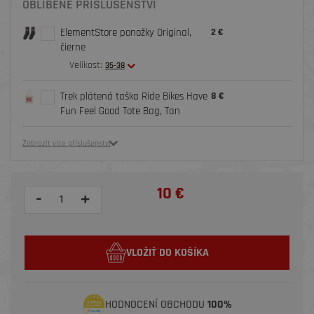
OBLÍBENÉ PŘÍSLUŠENSTVÍ
ElementStore ponožky Original,
2 €
čierne
Velikost:
35-38
Trek plátená taška Ride Bikes Have
8 €
Fun Feel Good Tote Bag, Tan
Zobrazit více příslušenství
10 €
-
+
VLOŽIŤ DO KOŠÍKA
HODNOCENÍ OBCHODU
100%