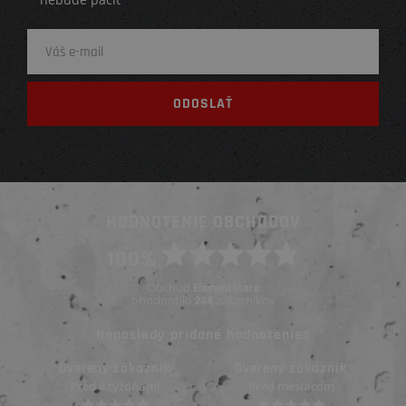
HODNOTENIE OBCHODOV
100%
Obchod
ElementStore
ohodnotilo
zákazníkov
244
Naposledy pridané hodnotenie::
Overený zákazník
Overený zákazník
Pred 4 týždňami
Pred mesiacom