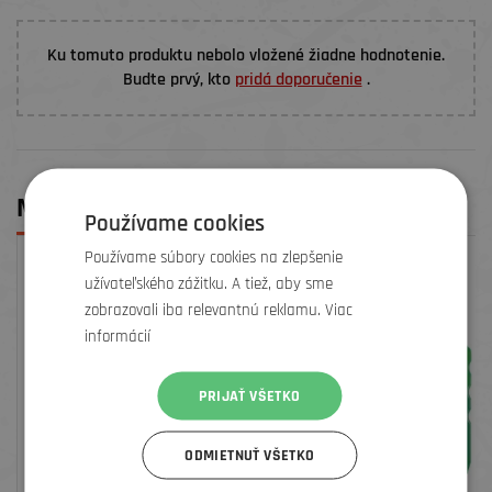
Ku tomuto produktu nebolo vložené žiadne hodnotenie.
Budte prvý, kto
pridá doporučenie
.
MOHLO BY SA VÁM PÁČIŤ
Používame cookies
Používame súbory cookies na zlepšenie
užívateľského zážitku. A tiež, aby sme
zobrazovali iba relevantnú reklamu. Viac
informácií
PRIJAŤ VŠETKO
ODMIETNUŤ VŠETKO