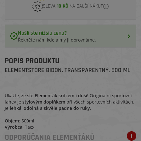
SLEVA
10 KČ
NA DALŠÍ NÁKUP
Našli ste nižšiu cenu?
Řekněte nám kde a my ji dorovnáme.
POPIS PRODUKTU
ELEMENTSTORE BIDON, TRANSPARENTNÝ, 500 ML
Ukažte, že ste
Elemenťák srdcem i duší!
Originální sportovní
lahev je
stylovým doplňkem
při všech sportovních aktivitách.
Je
lehká
,
odolná
a
skvěle padne do ruky
.
Objem
: 500ml
Výrobca
: Tacx
ODPORÚČANIA ELEMENŤÁKŮ