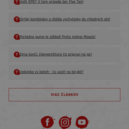
Volíš SPD? V tom prípade ber Five Ten!
Dirtlej kombinézy a ďalšie vychytávky do chladných dní!
Poriadna guma je základ! Preto máme Maxxis!
Zima končí. ElementStore ťa pripraví na jar!
Ľadvinka vs batoh - čo voziť na bicykli?
VIAC ČLÁNKOV