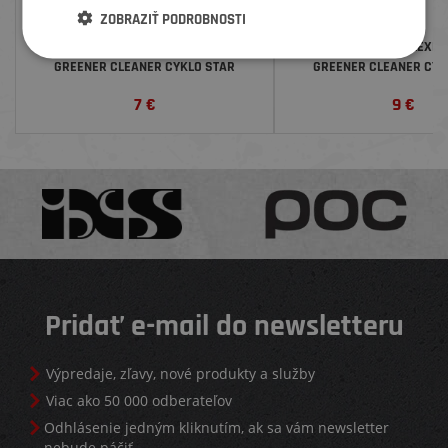
ZOBRAZIŤ PODROBNOSTI
BIKEWORKX KOMPLEXNÉ ČISTIDLO
BIKEWORKX KOMPLEXNÉ 
GREENER CLEANER CYKLO STAR
GREENER CLEANER CYK
CARBON, ROZPRAŠOVAČ, 500 ML
CARBON, 1 LITE
7
€
9
€
Pridať e-mail do newsletteru
Výpredaje, zľavy, nové produkty a služby
Viac ako 50 000 odberateľov
Odhlásenie jedným kliknutím, ak sa vám newsletter
nebude páčiť