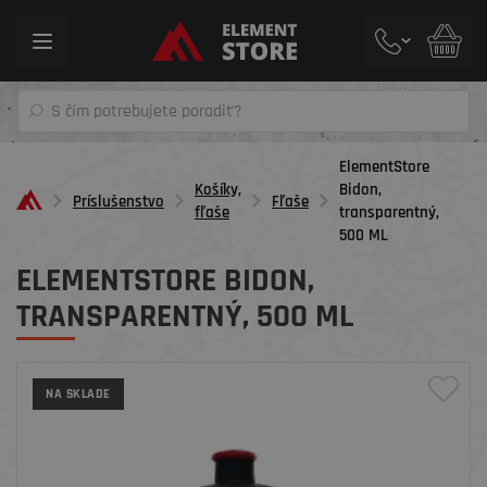
Toggle
navigation
ElementStore
Košíky,
Bidon,
Príslušenstvo
Fľaše
fľaše
transparentný,
500 ML
ELEMENTSTORE BIDON,
TRANSPARENTNÝ, 500 ML
NA SKLADE