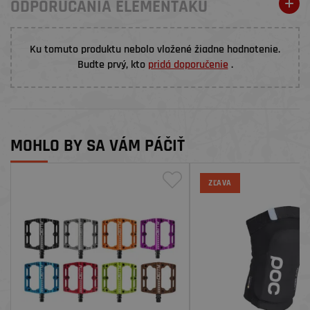
ODPORÚČANIA ELEMENŤÁKŮ
Ku tomuto produktu nebolo vložené žiadne hodnotenie.
Budte prvý, kto
pridá doporučenie
.
MOHLO BY SA VÁM PÁČIŤ
ZĽAVA