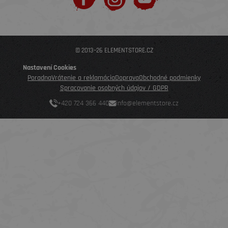
© 2013–26 ELEMENTSTORE.CZ
Nastavení Cookies
Poradna
Vrátenie a reklamácia
Doprava
Obchodné podmienky
Spracovanie osobných údajov / GDPR
+420 724 366 440
info@elementstore.cz