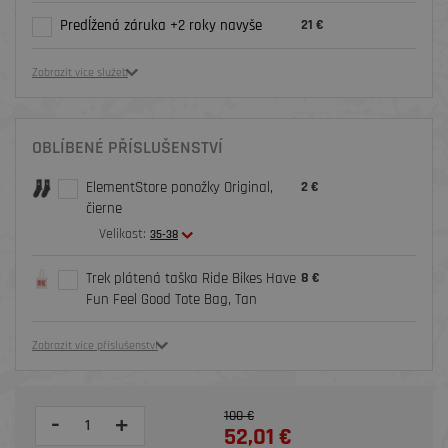
Predĺžená záruka +2 roky navyše
21 €
Zobrazit více služeb
OBLÍBENÉ PŘÍSLUŠENSTVÍ
ElementStore ponožky Original,
2 €
čierne
Velikost:
35-38
Trek plátená taška Ride Bikes Have
8 €
Fun Feel Good Tote Bag, Tan
Zobrazit více příslušenství
100 €
-
+
52,01 €