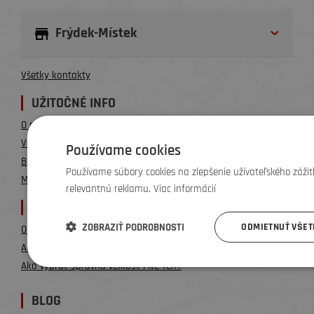
Frýdek-Místek
Všetky kontakty
UŽITOČNÉ INFO
O nás
Vernostný program / Cashback
Používame cookies
Bazár
Používame súbory cookies na zlepšenie užívateľského zážitk
Mapa Bike Center
relevantnú reklamu. Viac informácií
BOTY FIVE TEN
ZOBRAZIŤ PODROBNOSTI
ODMIETNUŤ VŠE
O značke Five Ten
Ako vybrať topánky Five Ten?
Ako vybrať správnu veľkosť Five Ten?
BLOG