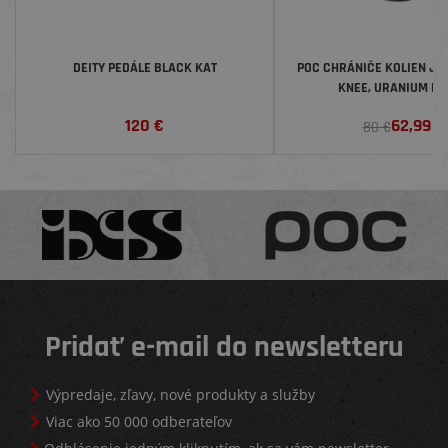
DEITY PEDÁLE BLACK KAT
POC CHRÁNIČE KOLIEN JOI
KNEE, URANIUM B
120
€
62,99
€
80 €
Pridať e-mail do newsletteru
Výpredaje, zľavy, nové produkty a služby
Viac ako 50 000 odberateľov