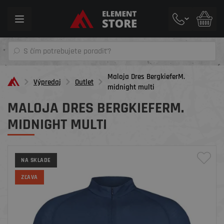
Toggle
navigation
Maloja Dres BergkieferM.
Výpredaj
Outlet
midnight multi
MALOJA DRES BERGKIEFERM.
MIDNIGHT MULTI
NA SKLADE
ZĽAVA