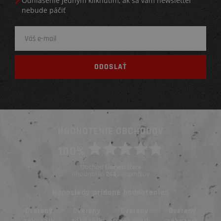
Odhlásenie jedným kliknutím, ak sa vám newsletter
nebude páčiť
HODNOTENIE OBCHODOV
100%
Obchod
ElementStore
ohodnotilo
zákazníkov
244
Naposledy pridané hodnotenie::
ný
Overený
Overený
Overený
Overený
O