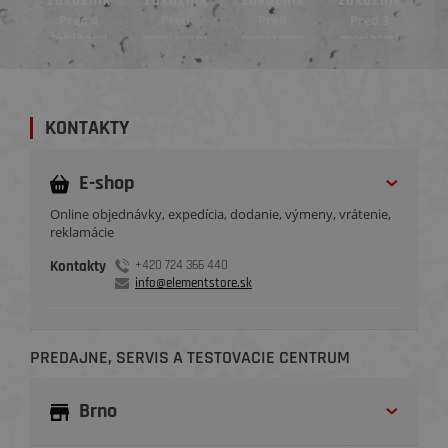
ík
zákazník
zákazník
zákazník
zákazník
z
4
Pred
Pred
Pred 3
Pred 4
mi
mesiacom
mesiacom
mesiacmi
mesiacmi
m
KONTAKTY
E-shop
Online objednávky, expedícia, dodanie, výmeny, vrátenie,
reklamácie
Kontakty
+420 724 366 440
info@elementstore.sk
PREDAJNE, SERVIS A TESTOVACIE CENTRUM
Brno