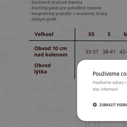
- Zosilnená strečová tkanina
- Elastický pásik pre pohodlné nosenie
- Neoprénový protisklz z vnútornej strany
- Nízkym profil
Používame co
Používame súbory co
Viac informácií
ZOBRAZIŤ PODR