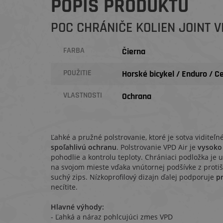
POPIS PRODUKTU
POC CHRÁNIČE KOLIEN JOINT V
FARBA
Čierna
POUŽITIE
Horské bicykel / Enduro / C
VLASTNOSTI
Ochrana
Ľahké a pružné polstrovanie, ktoré je sotva viditeľn
spoľahlivú ochranu
. Polstrovanie VPD Air je
vysoko 
pohodlie a kontrolu teploty. Chrániaci podložka je 
na svojom mieste vďaka vnútornej podšívke z prot
suchý zips. Nízkoprofilový dizajn ďalej podporuje
pr
necítite.
Hlavné výhody:
- Ľahká a náraz pohlcujúci zmes VPD