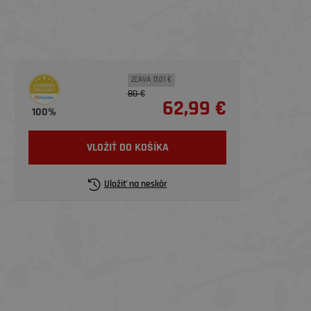
ZĽAVA 17,01 €
80 €
62,99 €
100%
VLOŽIŤ DO KOŠÍKA
Uložiť na neskôr