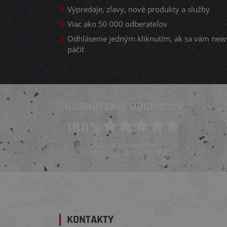
Výpredaje, zľavy, nové produkty a služby
Viac ako 50 000 odberateľov
Odhlásenie jedným kliknutím, ak sa vám new
páčiť
HODNOTENIE OBCHODOV
Overený zákazník
100%
Overený zákazník
Pred 5 dňami
Pred 4 týždňami
Obchod
ElementStore
ohodnotilo
zákazníkov
244
KONTAKTY