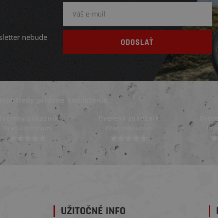
sletter nebude
Naposledy pridané hodnotenie::
Overený zákazník
Overený zákazník
Over
Pred mesiacom
Pred mesiacom
Pred
UŽITOČNÉ INFO