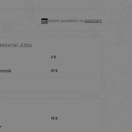
Osobní vyzvednutí na
pobočkách
RFEKTNÍ JÍZDU
2 €
navyše
21 €
15 €