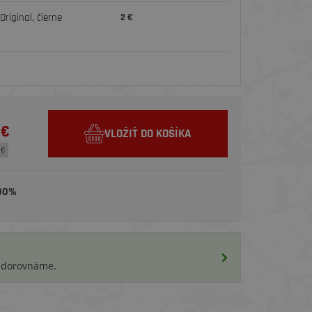
riginal, čierne
2 €
 €
VLOŽIŤ DO KOŠÍKA
 €
00%
i dorovnáme.