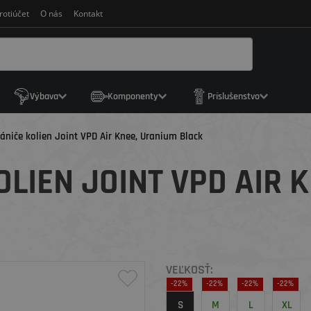
rotiúčet
O nás
Kontakt
Výbava
Komponenty
Príslušenstvo
ániče kolien Joint VPD Air Knee, Uranium Black
LIEN JOINT VPD AIR 
VEĽKOSŤ:
-22%
-22%
-22%
-22%
S
M
L
XL