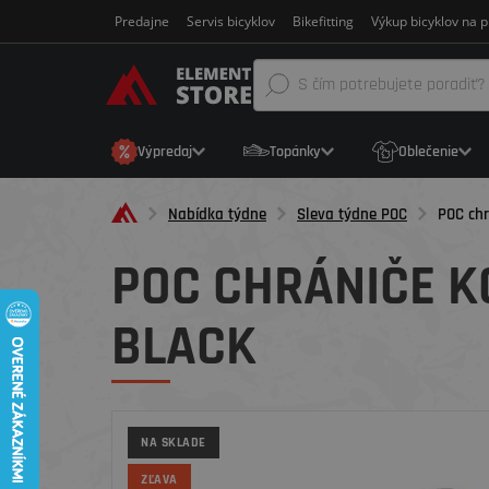
Predajne
Servis bicyklov
Bikefitting
Výkup bicyklov na p
Výpredaj
Topánky
Oblečenie
Nabídka týdne
Sleva týdne POC
POC chr
POC CHRÁNIČE KO
BLACK
NA SKLADE
ZĽAVA