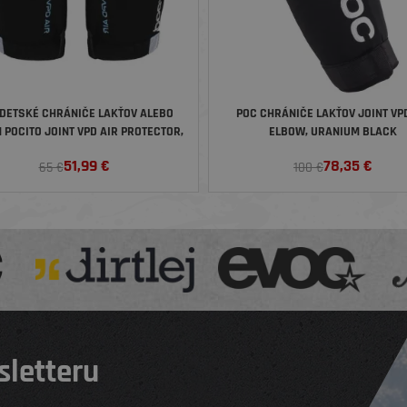
DETSKÉ CHRÁNIČE LAKŤOV ALEBO
POC CHRÁNIČE LAKŤOV JOINT VPD
 POCITO JOINT VPD AIR PROTECTOR,
ELBOW, URANIUM BLACK
URANIUM BLACK
51,99
€
78,35
€
65 €
100 €
sletteru