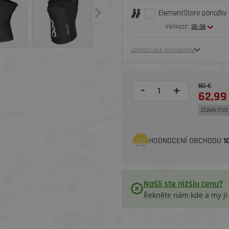
ElementStore ponožky O
Velikost:
35-38
Zobrazit více příslušenství
80 €
-
+
62,99
ZĽAVA 17,01
HODNOCENÍ OBCHODU
1
Našli ste nižšiu cenu?
Řekněte nám kde a my j