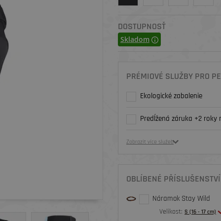
DOSTUPNOSŤ
Skladom
PRÉMIOVÉ SLUŽBY PRO PE
Ekologické zabalenie
Predĺžená záruka +2 roky 
Zobrazit více služeb
OBLÍBENÉ PŘÍSLUŠENSTVÍ
Náramok Stay Wild
Velikost:
S (16 - 17 cm)