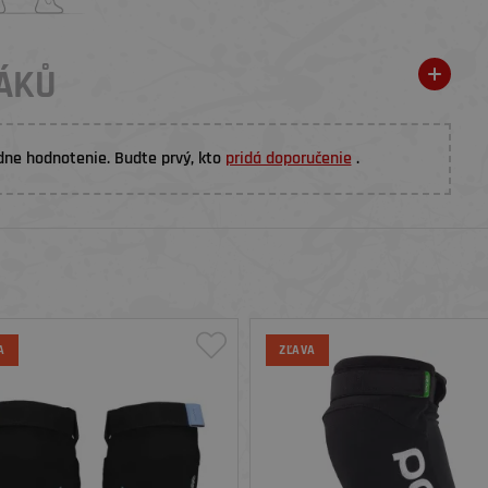
ÁKŮ
dne hodnotenie. Budte prvý, kto
pridá doporučenie
.
A
ZĽAVA