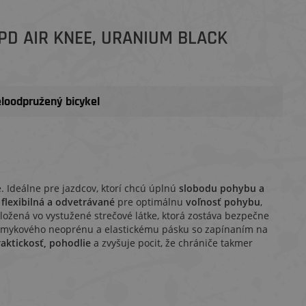
PD AIR KNEE, URANIUM BLACK
eloodpružený bicykel
é. Ideálne pre jazdcov, ktorí chcú úplnú
slobodu pohybu a
flexibilná a odvetrávané
pre optimálnu
voľnosť pohybu
,
uložená vo vystužené strečové látke, ktorá zostáva bezpečne
išmykového neoprénu a elastickému pásku so zapínaním na
aktickosť, pohodlie
a zvyšuje pocit, že chrániče takmer