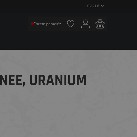
SVK |
€
Chcem poradiť
KNEE, URANIUM