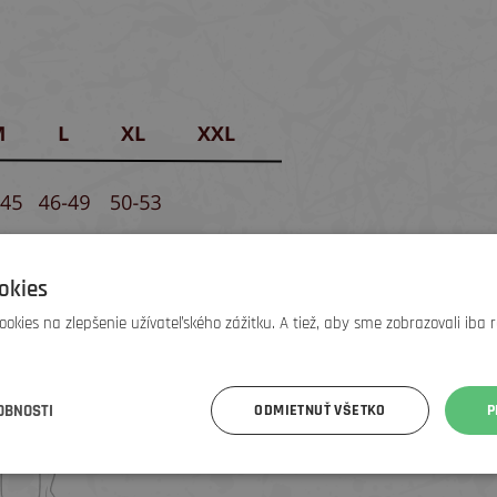
okies
okies na zlepšenie užívateľského zážitku. A tiež, aby sme zobrazovali iba 
OBNOSTI
ODMIETNUŤ VŠETKO
P