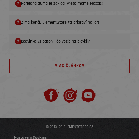
Poriadna guma je základ! Preto máme Maxxis!
Zima končí. ElementStore ťa pripraví na jar!
Ľadvinka vs batoh - čo voziť na bicykli?
VIAC ČLÁNKOV
© 2013–26 ELEMENTSTORE.CZ
Nastavení Cookies