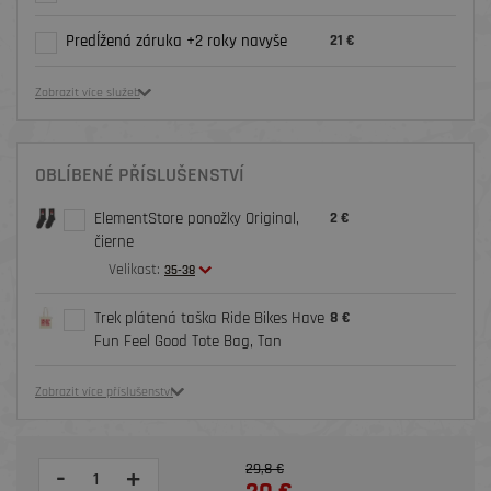
Predĺžená záruka +2 roky navyše
21 €
Zobrazit více služeb
OBLÍBENÉ PŘÍSLUŠENSTVÍ
ElementStore ponožky Original,
2 €
čierne
Velikost:
35-38
Trek plátená taška Ride Bikes Have
8 €
Fun Feel Good Tote Bag, Tan
Zobrazit více příslušenství
29,8 €
-
+