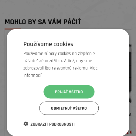
MOHLO BY SA VÁM PÁČIŤ
ZĽAVA
Používame cookies
Používame súbory cookies na zlepšenie
užívateľského zážitku. A tiež, aby sme
zobrazovali iba relevantnú reklamu. Viac
informácií
PRIJAŤ VŠETKO
ODMIETNUŤ VŠETKO
DEITY GRIPY LOCKJAW
CRANKBROTHERS NÁRADIE 
TOOL
ZOBRAZIŤ PODROBNOSTI
28
€
19,2
€
24 €