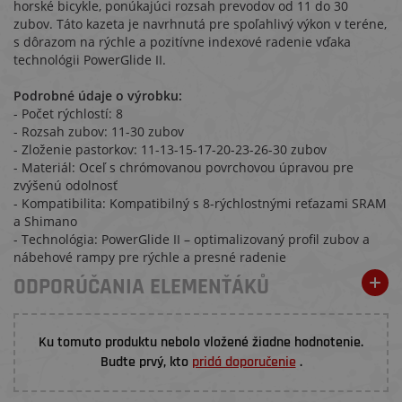
horské bicykle, ponúkajúci rozsah prevodov od 11 do 30
zubov. Táto kazeta je navrhnutá pre spoľahlivý výkon v teréne,
s dôrazom na rýchle a pozitívne indexové radenie vďaka
technológii PowerGlide II.
Podrobné údaje o výrobku:
- Počet rýchlostí: 8
- Rozsah zubov: 11-30 zubov
- Zloženie pastorkov: 11-13-15-17-20-23-26-30 zubov
- Materiál: Oceľ s chrómovanou povrchovou úpravou pre
zvýšenú odolnosť
- Kompatibilita: Kompatibilný s 8-rýchlostnými reťazami SRAM
a Shimano
- Technológia: PowerGlide II – optimalizovaný profil zubov a
nábehové rampy pre rýchle a presné radenie
ODPORÚČANIA ELEMENŤÁKŮ
Ku tomuto produktu nebolo vložené žiadne hodnotenie.
Budte prvý, kto
pridá doporučenie
.