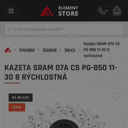
Toggle
navigation
Kazeta SRAM 07A CS
Výpredaj
Ostatné
Servis
PG-850 11-30 8
rýchlostná
KAZETA SRAM 07A CS PG-850 11-
30 8 RÝCHLOSTNÁ
NA SKLADE
ZĽAVA