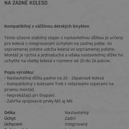
NA ZADNÉ KOLESO
Kompatibilný s väčšinou detských bicyklov
Tento úžasne stabilný stojan s nastaviteľnou dĺžkou je určený
pre kolesá s integrovaným úchytom na zadnej pätke. Vo
vzpriamenej polohe udržia kolesá vo vzpriamenej polohe.
Montáž je rýchla a jednoduchá a vďaka nastaviteľnej dĺžke ho
uchytíte na všetky kolesá v rozmere od 20 do 26 palcov.
Popis výrobku:
- Nastaviteľná dĺžka padne na 20 - 26palcové kolesá
- Kompatibilný s kolesami Trek s reťazovými vzperami na
priamu montáž.
- Neprekážajú pri šliapaní.
- Zahŕňa spojovacie prvky M5 aj M6
Délka
Nastavitelný
Úchyt
Zadní
Uchycení
Integrovaný