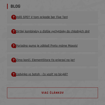
BLOG
Volíš SPD? V tom prípade ber Five Ten!
Dirtlej kombinézy a ďalšie vychytávky do chladných dní!
Poriadna guma je základ! Preto máme Maxxis!
Zima končí. ElementStore ťa pripraví na jar!
Ľadvinka vs batoh - čo voziť na bicykli?
VIAC ČLÁNKOV