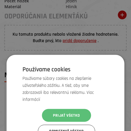
Počet nožek
Jeden
Materiál
Hliník
ODPORÚČANIA ELEMENŤÁKŮ
Ku tomuto produktu nebolo vložené žiadne hodnotenie.
Budte prvý, kto
pridá doporučenie
.
Používame cookies
MOHLO BY SA VÁM PÁČIŤ
Používame súbory cookies na zlepšenie
užívateľského zážitku. A tiež, aby sme
zobrazovali iba relevantnú reklamu. Viac
informácií
PRIJAŤ VŠETKO