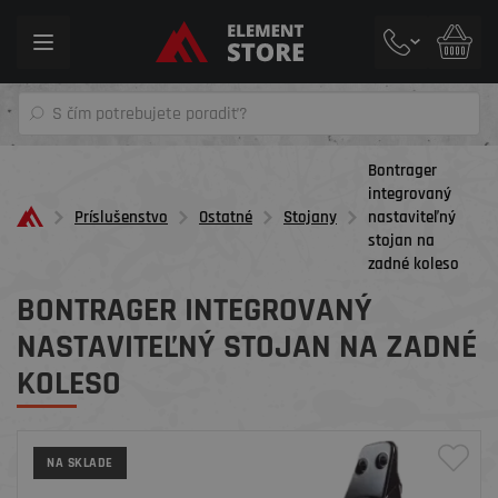
Toggle
navigation
Bontrager
integrovaný
Príslušenstvo
Ostatné
Stojany
nastaviteľný
stojan na
zadné koleso
BONTRAGER INTEGROVANÝ
NASTAVITEĽNÝ STOJAN NA ZADNÉ
KOLESO
NA SKLADE