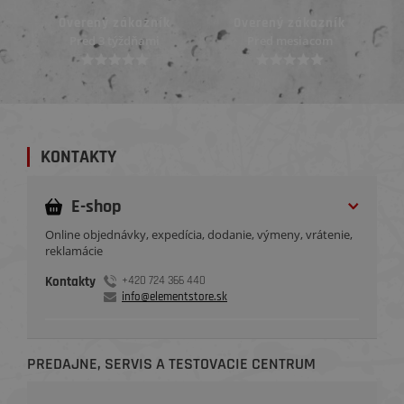
zákazník
Overený zákazník
Overený zákazník
ýždňami
Pred mesiacom
Pred mesiacom
KONTAKTY
E-shop
Online objednávky, expedícia, dodanie, výmeny, vrátenie,
reklamácie
Kontakty
+420 724 366 440
info@elementstore.sk
PREDAJNE, SERVIS A TESTOVACIE CENTRUM