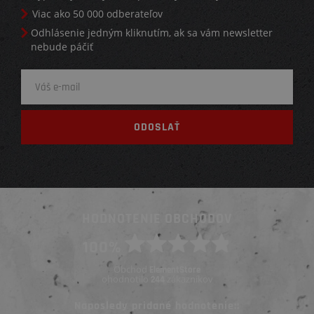
Viac ako 50 000 odberateľov
Odhlásenie jedným kliknutím, ak sa vám newsletter
nebude páčiť
HODNOTENIE OBCHODOV
100%
Obchod
ElementStore
ohodnotilo
zákazníkov
244
Naposledy pridané hodnotenie::