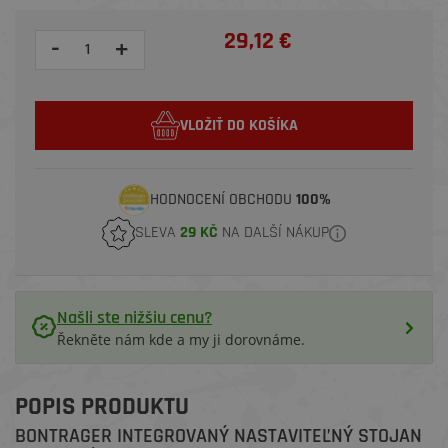
29,12 €
-
+
VLOŽIŤ DO KOŠÍKA
HODNOCENÍ OBCHODU
100%
SLEVA
29 KČ
NA DALŠÍ NÁKUP
Našli ste nižšiu cenu?
Řekněte nám kde a my ji dorovnáme.
POPIS PRODUKTU
BONTRAGER INTEGROVANÝ NASTAVITEĽNÝ STOJAN