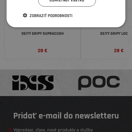
ODMIETNUŤ VŠETKO
ZOBRAZIŤ PODROBNOSTI
DEITY GRIPY SUPRACUSH
DEITY GRIPY LOCK
28
€
28
€
Pridať e-mail do newsletteru
Výpredaje, zľavy, nové produkty a služby