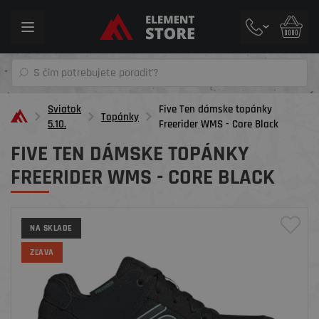
Toggle
navigation
Sviatok
Five Ten dámske topánky
Topánky
5.10.
Freerider WMS - Core Black
FIVE TEN DÁMSKE TOPÁNKY
FREERIDER WMS - CORE BLACK
NA SKLADE
ZĽAVA