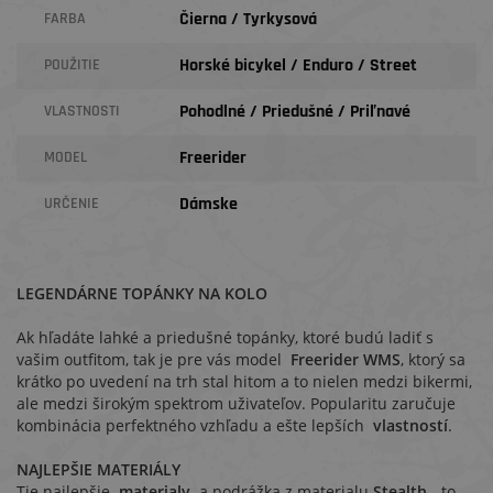
Čierna / Tyrkysová
FARBA
Horské bicykel / Enduro / Street
POUŽITIE
Pohodlné / Priedušné / Priľnavé
VLASTNOSTI
Freerider
MODEL
Dámske
URČENIE
LEGENDÁRNE TOPÁNKY NA KOLO
Ak hľadáte lahké a priedušné topánky, ktoré budú ladiť s
vašim outfitom, tak je pre vás model
Freerider WMS
, ktorý sa
krátko po uvedení na trh stal hitom a to nielen medzi bikermi,
ale medzi širokým spektrom uživateľov. Popularitu zaručuje
kombinácia perfektného vzhľadu a ešte lepších
vlastností
.
NAJLEPŠIE MATERIÁLY
Tie najlepšie
materialy
a podrážka z materialu
Stealth
- to