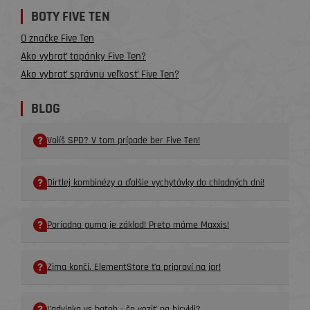
BOTY FIVE TEN
O značke Five Ten
Ako vybrať topánky Five Ten?
Ako vybrať správnu veľkosť Five Ten?
BLOG
Volíš SPD? V tom prípade ber Five Ten!
Dirtlej kombinézy a ďalšie vychytávky do chladných dní!
Poriadna guma je základ! Preto máme Maxxis!
Zima končí. ElementStore ťa pripraví na jar!
Ľadvinka vs batoh - čo voziť na bicykli?