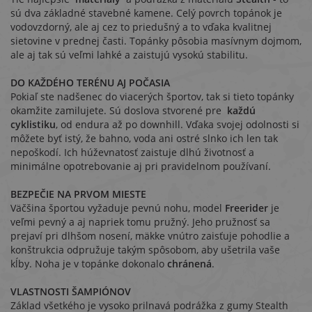
sú dva základné stavebné kamene. Celý povrch topánok je
vodovzdorný, ale aj cez to priedušný a to vďaka kvalitnej
sietovine v prednej časti. Topánky pôsobia masívnym dojmom,
ale aj tak sú veľmi lahké a zaistujú vysokú stabilitu.
DO KAŽDÉHO TERÉNU AJ POČASIA
Pokiaľ ste nadšenec do viacerých športov, tak si tieto topánky
okamžite zamilujete. Sú doslova stvorené pre
každú
cyklistiku
, od endura až po downhill. Vďaka svojej odolnosti si
môžete byť istý, že bahno, voda ani ostré slnko ich len tak
nepoškodí. Ich húževnatosť zaistuje dlhú životnosť a
minimálne opotrebovanie aj pri pravidelnom používaní.
BEZPEČIE NA PRVOM MIESTE
Väčšina športou vyžaduje pevnú nohu, model
Freerider
je
veľmi pevný a aj napriek tomu pružný. Jeho pružnosť sa
prejaví pri dlhšom nosení, mäkke vnútro zaisťuje pohodlie a
konštrukcia odpružuje takým spôsobom, aby ušetrila vaše
kĺby. Noha je v topánke dokonalo
chránená
.
VLASTNOSTI ŠAMPIÓNOV
Základ všetkého je vysoko prilnavá podrážka z gumy Stealth