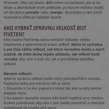
Phantom. Díky nej skvelo
drží
nielen na pedáloch, ale aj na
doske a akomkoľvek inom podklade, po ktorom môžete chodiť.
Ich štruktúra
prenáša
vaš
u
energiu
do pohybu a tým zaistí
maximálny efekt pri každom športe.
AKO VYBRAŤ SPRÁVNU VEĽKOSŤ BOT
FIVETEN?
Ešte žiadne FiveTenky doma nemáte? Nebojte, všetko
zvládneme a vyberieme tú pravú veľkosť.
Bežne to vychádza
o pol čísla väčšiu veľkosť, než ktorú normálne nosíte u iných
značiek. Ak máte doma nejaké adidasky, tak veľkosť bude
rovnaká.
Aby sme si boli istí, tak si pomôžeme tabuľkou
veľkostí.
Meranie veľkosti:
Vyberte správnu veľkosť podľa tohto jednoduchého návodu.
Najlepšia doba pre meranie nôh je večer.
1.Stoupnite si na kus papiera k stene tak, aby sa päty jemne
dotýkali múru.
2.Na papieri vyznačte miesto, kde končí najdlhší prst, (možno
budete potrebovať, aby vám s tým niekto pomohol) a zmerajte
vzdialenosť od značky až k stene.