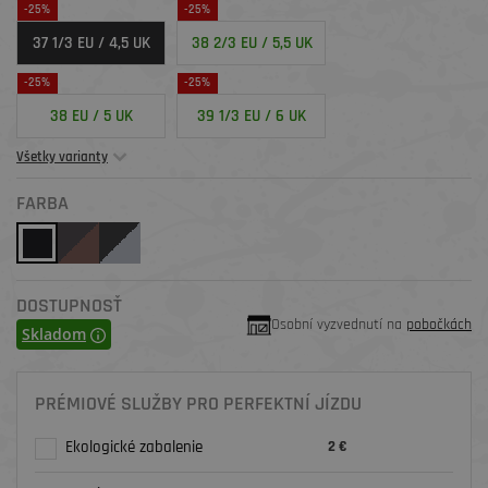
-25%
-25%
37 1/3 EU / 4,5 UK
38 2/3 EU / 5,5 UK
-25%
-25%
38 EU / 5 UK
39 1/3 EU / 6 UK
Všetky varianty
FARBA
DOSTUPNOSŤ
Osobní vyzvednutí na
pobočkách
Skladom
PRÉMIOVÉ SLUŽBY PRO PERFEKTNÍ JÍZDU
Ekologické zabalenie
2 €