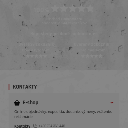
100%
Obchod
ElementStore
ohodnotilo
zákazníkov
244
Naposledy pridané hodnotenie::
Overený zákazník
Overený zákazník
Pred mesiacom
Pred mesiacom
KONTAKTY
E-shop
Online objednávky, expedícia, dodanie, výmeny, vrátenie,
reklamácie
Kontakty
+420 724 366 440