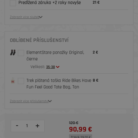
Predĺžená záruka +2 roky navyše
21 €
Zobrazit více služeb
OBLÍBENÉ PŘÍSLUŠENSTVÍ
ElementStore ponožky Original,
2 €
čierne
Velikost:
35-38
Trek plátená taška Ride Bikes Have
8 €
Fun Feel Good Tote Bag, Tan
Zobrazit více příslušenství
120 €
-
+
90,99 €
ZĽAVA 29,01 €