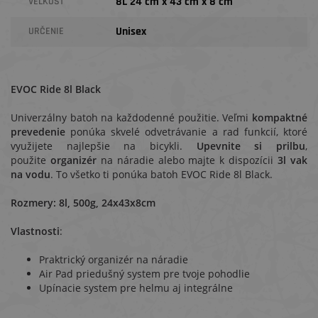
8L 24 cm x 43 cm x 8 cm
VEĽKOSŤ
Unisex
URČENIE
EVOC Ride 8l Black
Univerzálny batoh na každodenné použitie. Veľmi
kompaktné
prevedenie
ponúka skvelé odvetrávanie a rad funkcií, ktoré
využijete najlepšie na bicykli.
Upevnite si prilbu
,
použite
organizér
na náradie alebo majte k dispozícii
3l vak
na vodu
. To všetko ti ponúka batoh EVOC Ride 8l Black.
Rozmery: 8l, 500g, 24x43x8cm
Vlastnosti
:
Praktrický organizér na náradie
Air Pad priedušný system pre tvoje pohodlie
Upínacie system pre helmu aj integrálne