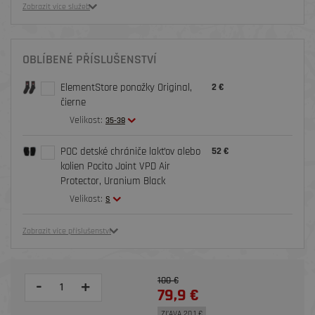
Zobrazit více služeb
OBLÍBENÉ PŘÍSLUŠENSTVÍ
ElementStore ponožky Original,
2 €
čierne
Velikost:
35-38
POC detské chrániče lakťov alebo
52 €
kolien Pocito Joint VPD Air
Protector, Uranium Black
Velikost:
S
Zobrazit více příslušenství
100 €
-
+
79,9 €
ZĽAVA 20,1 €