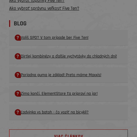
Ako vybrať topánky Five Ten?
Ako vybrať správnu veľkosť Five Ten?
BLOG
Volíš SPD? V tom prípade ber Five Ten!
Dirtlej kombinézy a ďalšie vychytávky do chladných dní!
Poriadna guma je základ! Preto máme Maxxis!
Zima končí. ElementStore ťa pripraví na jar!
Ľadvinka vs batoh - čo voziť na bicykli?
VIAC ČLÁNKOV