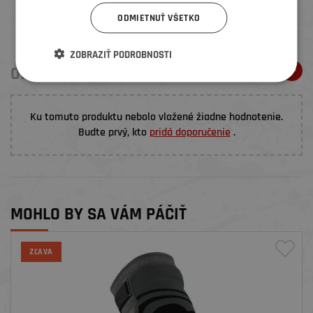
ODMIETNUŤ VŠETKO
ZOBRAZIŤ PODROBNOSTI
ODPORÚČANIA ELEMENŤÁKŮ
Ku tomuto produktu nebolo vložené žiadne hodnotenie.
Budte prvý, kto
pridá doporučenie
.
MOHLO BY SA VÁM PÁČIŤ
ZĽAVA