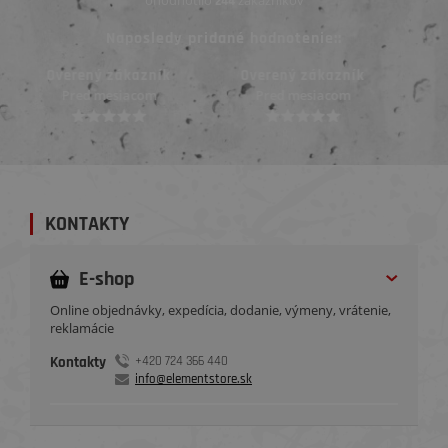
244
Naposledy pridané hodnotenie::
Overený zákazník
Overený zákazník
Pred mesiacom
Pred 3 mesiacmi
KONTAKTY
E-shop
Online objednávky, expedícia, dodanie, výmeny, vrátenie,
reklamácie
Kontakty
+420 724 366 440
info@elementstore.sk