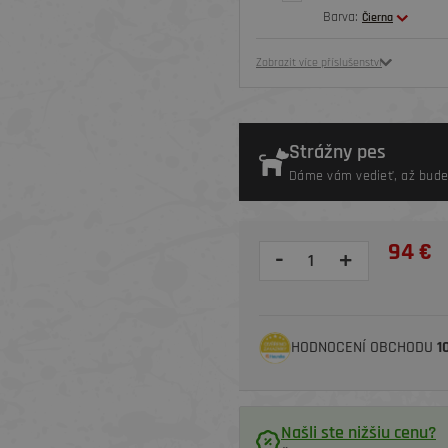
Barva:
Čierna
Zobrazit více příslušenství
Strážny pes
Dáme vám vedieť, až bude
94 €
-
+
HODNOCENÍ OBCHODU
1
Našli ste nižšiu cenu?