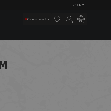
SVK |
€
Chcem poradiť
MM