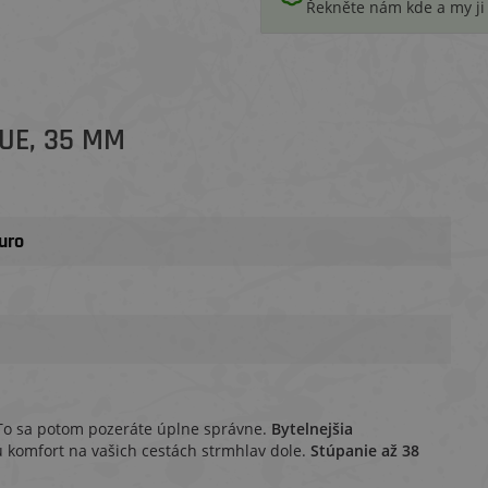
Řekněte nám kde a my j
LUE, 35 MM
duro
o sa potom pozeráte úplne správne.
Bytelnejšia
komfort na vašich cestách strmhlav dole.
Stúpanie až 38