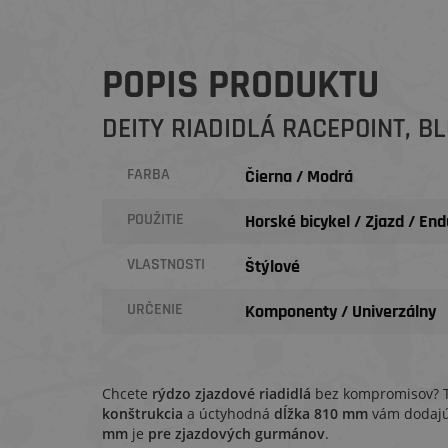
POPIS PRODUKTU
DEITY RIADIDLÁ RACEPOINT, B
FARBA
Čierna / Modrá
POUŽITIE
Horské bicykel / Zjazd / En
VLASTNOSTI
Štýlové
URČENIE
Komponenty / Univerzálny
Chcete
rýdzo zjazdové riadidlá
bez kompromisov? T
konštrukcia
a úctyhodná
dĺžka 810 mm
vám dodajú 
mm
je
pre zjazdových gurmánov
.