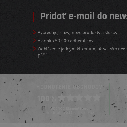
Pridať e-mail do new
Výpredaje, zľavy, nové produkty a služby
Viac ako 50 000 odberateľov
Odhlásenie jedným kliknutím, ak sa vám new
páčiť
HODNOTENIE OBCHODOV
Overený zákazník
100%
Overený zákazník
Pred 4 dňami
Pred 3 týždňami
Obchod
ElementStore
ohodnotilo
zákazníkov
244