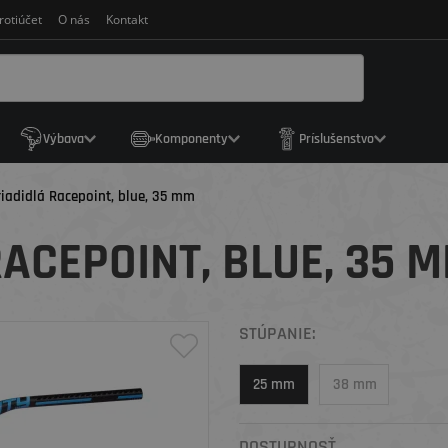
rotiúčet
O nás
Kontakt
Výbava
Komponenty
Príslušenstvo
riadidlá Racepoint, blue, 35 mm
RACEPOINT, BLUE, 35 
STÚPANIE:
25 mm
38 mm
DOSTUPNOSŤ