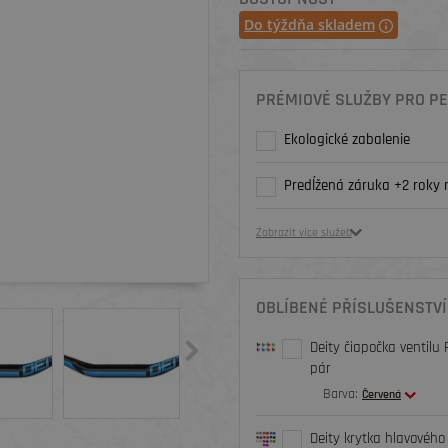
Do týždňa skladem
PRÉMIOVÉ SLUŽBY PRO PE
Ekologické zabalenie
Predĺžená záruka +2 roky 
Zobrazit více služeb
OBLÍBENÉ PŘÍSLUŠENSTVÍ
Deity čiapočka ventilu 
pár
Barva:
Červená
Deity krytka hlavového