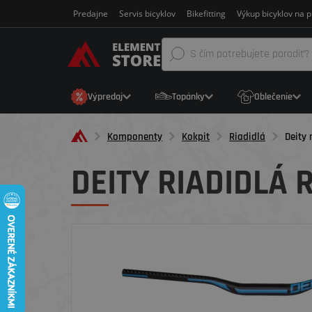
Predajne
Servis bicyklov
Bikefitting
Výkup bicyklov na p
Výpredaj
Topánky
Oblečenie
Komponenty
Kokpit
Riadidlá
Deity 
DEITY RIADIDLÁ 