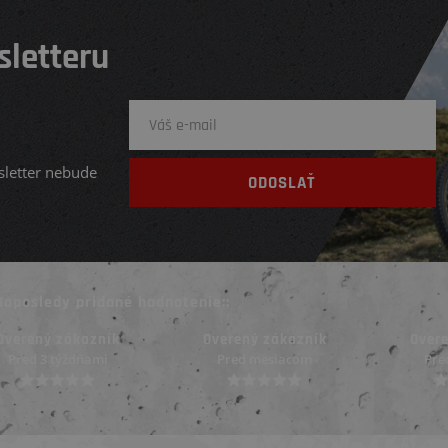
sletteru
sletter nebude
Naposledy pridané hodnotenie::
Overený zákazník
Overený zákazník
Over
Pred mesiacom
Pred mesiacom
Pred