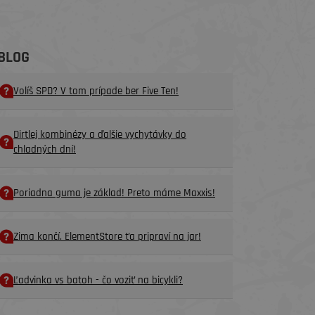
BLOG
Volíš SPD? V tom prípade ber Five Ten!
Dirtlej kombinézy a ďalšie vychytávky do
chladných dní!
Poriadna guma je základ! Preto máme Maxxis!
Zima končí. ElementStore ťa pripraví na jar!
Ľadvinka vs batoh - čo voziť na bicykli?