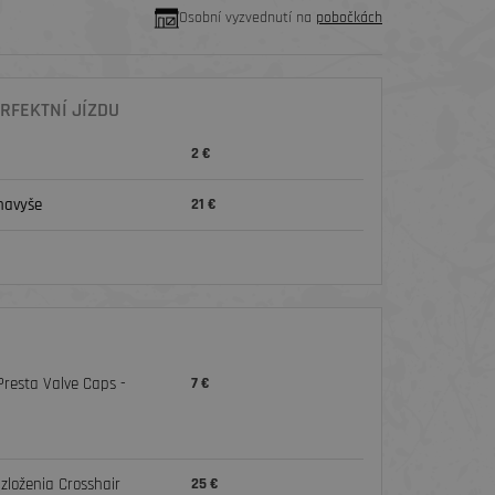
Osobní vyzvednutí na
pobočkách
RFEKTNÍ JÍZDU
2 €
navyše
21 €
Presta Valve Caps -
7 €
 zloženia Crosshair
25 €