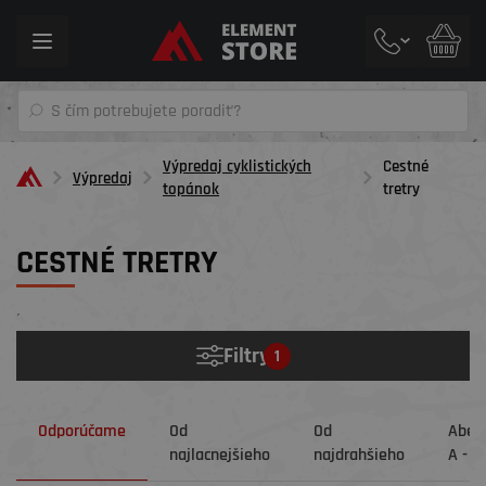
Toggle
navigation
Výpredaj cyklistických
Cestné
Výpredaj
topánok
tretry
CESTNÉ TRETRY
´
Filtry
1
Odporúčame
Od
Od
Abec
najlacnejšieho
najdrahšieho
A - Z