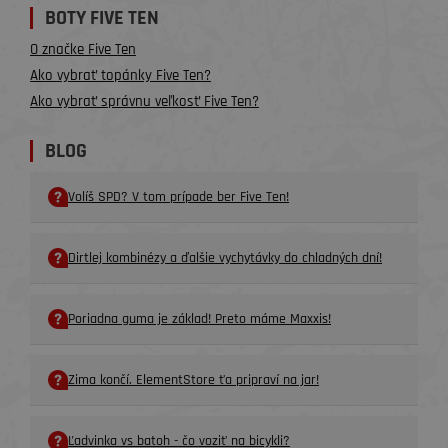
BOTY FIVE TEN
O značke Five Ten
Ako vybrať topánky Five Ten?
Ako vybrať správnu veľkosť Five Ten?
BLOG
Volíš SPD? V tom prípade ber Five Ten!
Dirtlej kombinézy a ďalšie vychytávky do chladných dní!
Poriadna guma je základ! Preto máme Maxxis!
Zima končí. ElementStore ťa pripraví na jar!
Ľadvinka vs batoh - čo voziť na bicykli?