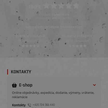
100%
Obchod
ElementStore
ohodnotilo
zákazníkov
244
Naposledy pridané hodnotenie::
Overený zákazník
Overený zákazník
Pred 4 týždňami
Pred mesiacom
KONTAKTY
E-shop
Online objednávky, expedícia, dodanie, výmeny, vrátenie,
reklamácie
Kontakty
+420 724 366 440