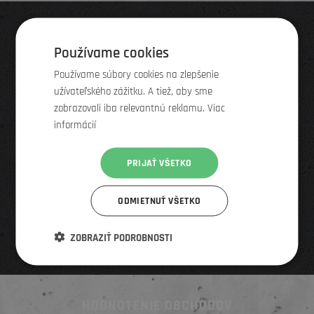
Pridať e-mail do newsletteru
Používame cookies
Používame súbory cookies na zlepšenie
Výpredaje, zľavy, nové produkty a služby
užívateľského zážitku. A tiež, aby sme
Viac ako 50 000 odberateľov
zobrazovali iba relevantnú reklamu. Viac
Odhlásenie jedným kliknutím, ak sa vám newsletter
informácií
nebude páčiť
PRIJAŤ VŠETKO
ODMIETNUŤ VŠETKO
ZOBRAZIŤ PODROBNOSTI
HODNOTENIE OBCHODOV