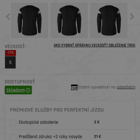
VEĽKOSŤ:
AKO VYBRAŤ SPRÁVNU VEĽKOSŤ? OBLEČENIE TREK
-11%
S
DOSTUPNOSŤ
Osobní vyzvednutí na
pobočkách
Skladom
PRÉMIOVÉ SLUŽBY PRO PERFEKTNÍ JÍZDU
Ekologické zabalenie
2 €
Predĺžená záruka +2 roky navyše
21 €