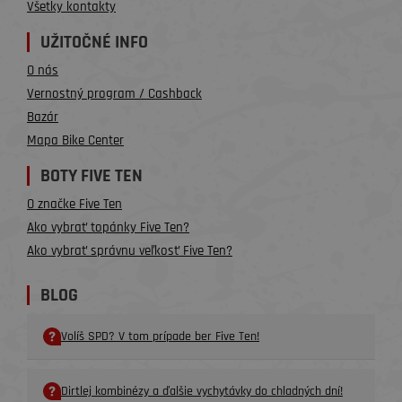
Všetky kontakty
UŽITOČNÉ INFO
O nás
Vernostný program / Cashback
Bazár
Mapa Bike Center
BOTY FIVE TEN
O značke Five Ten
Ako vybrať topánky Five Ten?
Ako vybrať správnu veľkosť Five Ten?
BLOG
Volíš SPD? V tom prípade ber Five Ten!
Dirtlej kombinézy a ďalšie vychytávky do chladných dní!