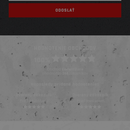
HODNOTENIE OBCHODOV
100%
Obchod
ElementStore
ohodnotilo
zákazníkov
244
Naposledy pridané hodnotenie::
Overený zákazník
Overený zákazník
Pred mesiacom
Pred mesiacom