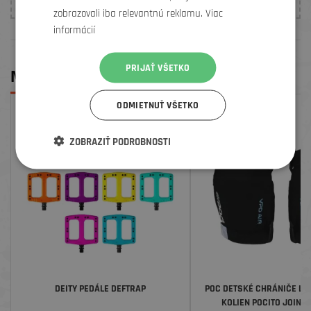
zobrazovali iba relevantnú reklamu. Viac
informácií
PRIJAŤ VŠETKO
MOHLO BY SA VÁM PÁČIŤ
ODMIETNUŤ VŠETKO
ZĽAVA
ZOBRAZIŤ PODROBNOSTI
DEITY PEDÁLE DEFTRAP
POC DETSKÉ CHRÁNIČE LA
KOLIEN POCITO JOINT 