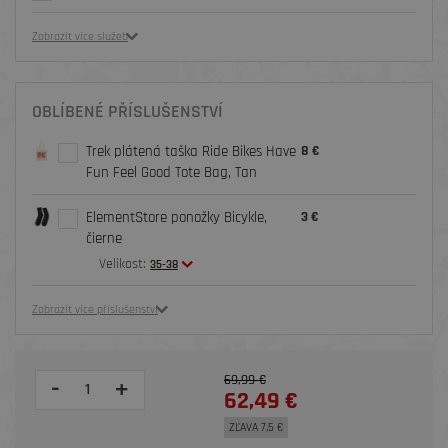
Zobrazit více služeb
OBLÍBENÉ PŘÍSLUŠENSTVÍ
Trek plátená taška Ride Bikes Have
8 €
Fun Feel Good Tote Bag, Tan
ElementStore ponožky Bicykle,
3 €
čierne
Velikost:
35-38
Zobrazit více příslušenství
69,99 €
-
+
62,49 €
ZĽAVA 7,5 €