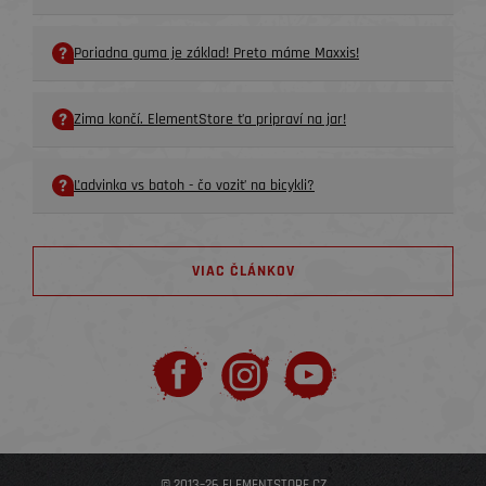
Poriadna guma je základ! Preto máme Maxxis!
Zima končí. ElementStore ťa pripraví na jar!
Ľadvinka vs batoh - čo voziť na bicykli?
VIAC ČLÁNKOV
© 2013–26 ELEMENTSTORE.CZ