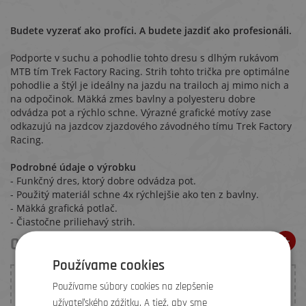
Budete vyzerať ako profíci. A budete jazdiť ako profesionáli.
Podporte v suchu a pohodlie tohto dresu s dlhým rukávom
MTB tím Trek Factory Racing. Strih tohto trička pre optimálne
pohodlie a štýl je ideálny na jazdu na trailoch aj mimo nich a
na odpočinok. Mäkká zmes bavlny a polyesteru dobre
odvádza pot a rýchlo schne. Výrazné grafické motívy zase
odkazujú na jazdcov zjazdového závodného tímu Trek Factory
Racing.
Podrobné údaje o výrobku
- Funkčný dres, ktorý dobre odvádza pot.
- Použitý materiál schne 4x rýchlejšie ako ten z bavlny.
- Mäkká grafická potlač.
- Čiastočne priliehavý strih.
ODPORÚČANIA ELEMENŤÁKŮ
Používame cookies
Ku tomuto produktu nebolo vložené žiadne hodnotenie.
Používame súbory cookies na zlepšenie
Budte prvý, kto
pridá doporučenie
.
užívateľského zážitku. A tiež, aby sme