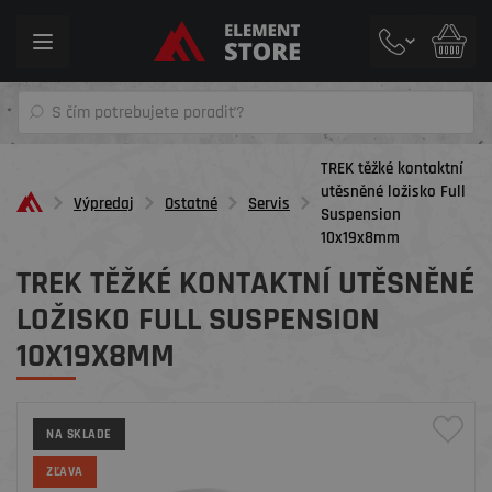
Toggle
navigation
TREK těžké kontaktní
utěsněné ložisko Full
Výpredaj
Ostatné
Servis
Suspension
10x19x8mm
TREK TĚŽKÉ KONTAKTNÍ UTĚSNĚNÉ
LOŽISKO FULL SUSPENSION
10X19X8MM
NA SKLADE
ZĽAVA