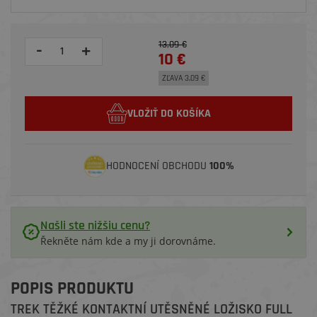
13,09 €
-
+
10 €
ZĽAVA 3,09 €
VLOŽIŤ DO KOŠÍKA
HODNOCENÍ OBCHODU
100%
Našli ste nižšiu cenu?
Řekněte nám kde a my ji dorovnáme.
POPIS PRODUKTU
TREK TĚŽKÉ KONTAKTNÍ UTĚSNĚNÉ LOŽISKO FULL