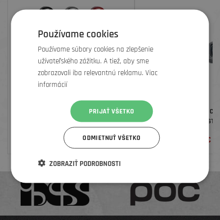
Používame cookies
Používame súbory cookies na zlepšenie
užívateľského zážitku. A tiež, aby sme
zobrazovali iba relevantnú reklamu. Viac
informácií
PRIJAŤ VŠETKO
DEITY OBJÍMKY GRIPŮ
BONTRAGER SADA CE
BEZKLIPSNOVÝCH 9STU
KUFROV
ODMIETNUŤ VŠETKO
13
€
14,99
€
ZOBRAZIŤ PODROBNOSTI