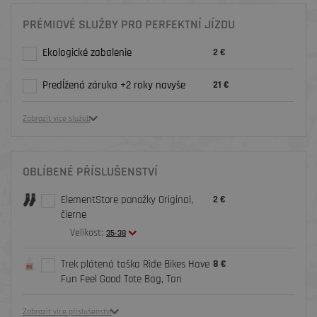
PRÉMIOVÉ SLUŽBY PRO PERFEKTNÍ JÍZDU
Ekologické zabalenie
2 €
Predĺžená záruka +2 roky navyše
21 €
Zobrazit více služeb
OBLÍBENÉ PŘÍSLUŠENSTVÍ
ElementStore ponožky Original,
2 €
čierne
Velikost:
35-38
Trek plátená taška Ride Bikes Have
8 €
Fun Feel Good Tote Bag, Tan
Zobrazit více příslušenství