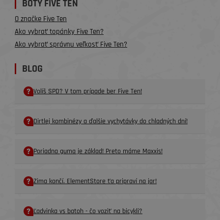
BOTY FIVE TEN
O značke Five Ten
Ako vybrať topánky Five Ten?
Ako vybrať správnu veľkosť Five Ten?
BLOG
Volíš SPD? V tom prípade ber Five Ten!
Dirtlej kombinézy a ďalšie vychytávky do chladných dní!
Poriadna guma je základ! Preto máme Maxxis!
Zima končí. ElementStore ťa pripraví na jar!
Ľadvinka vs batoh - čo voziť na bicykli?