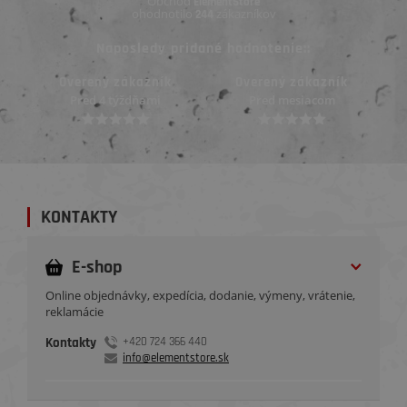
Obchod
ElementStore
ohodnotilo
zákazníkov
244
Naposledy pridané hodnotenie::
Overený zákazník
Overený zákazník
Pred 4 týždňami
Pred mesiacom
KONTAKTY
E-shop
Online objednávky, expedícia, dodanie, výmeny, vrátenie,
reklamácie
Kontakty
+420 724 366 440
info@elementstore.sk