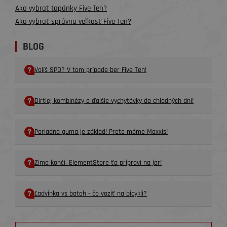
Ako vybrať topánky Five Ten?
Ako vybrať správnu veľkosť Five Ten?
BLOG
Volíš SPD? V tom prípade ber Five Ten!
Dirtlej kombinézy a ďalšie vychytávky do chladných dní!
Poriadna guma je základ! Preto máme Maxxis!
Zima končí. ElementStore ťa pripraví na jar!
Ľadvinka vs batoh - čo voziť na bicykli?