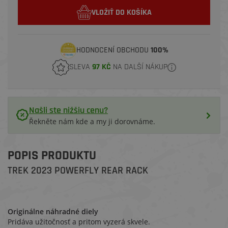
VLOŽIŤ DO KOŠÍKA
HODNOCENÍ OBCHODU
100%
SLEVA
97 KČ
NA DALŠÍ NÁKUP
Našli ste nižšiu cenu?
Řekněte nám kde a my ji dorovnáme.
POPIS PRODUKTU
TREK 2023 POWERFLY REAR RACK
Originálne náhradné diely
Pridáva užitočnosť a pritom vyzerá skvele.