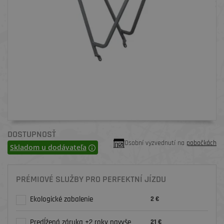
DOSTUPNOSŤ
Osobní vyzvednutí na
pobočkách
Skladom u dodávateľa
PRÉMIOVÉ SLUŽBY PRO PERFEKTNÍ JÍZDU
Ekologické zabalenie
2 €
Predĺžená záruka +2 roky navyše
21 €