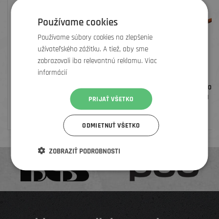
Používame cookies
Používame súbory cookies na zlepšenie
užívateľského zážitku. A tiež, aby sme
zobrazovali iba relevantnú reklamu. Viac
informácií
DEITY PREDSTAVEC CAVITY, RED, 31,8
DEITY RIADIDLA BRENDOG 
MM
31,8 MM
PRIJAŤ VŠETKO
99
€
94
€
ODMIETNUŤ VŠETKO
ZOBRAZIŤ PODROBNOSTI