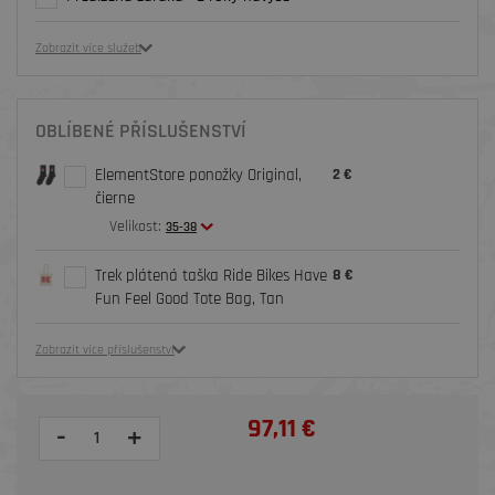
Zobrazit více služeb
OBLÍBENÉ PŘÍSLUŠENSTVÍ
ElementStore ponožky Original,
2 €
čierne
Velikost:
35-38
Trek plátená taška Ride Bikes Have
8 €
Fun Feel Good Tote Bag, Tan
Zobrazit více příslušenství
97,11 €
-
+