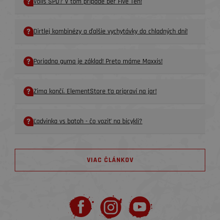
Volíš SPD? V tom prípade ber Five Ten!
Dirtlej kombinézy a ďalšie vychytávky do chladných dní!
Poriadna guma je základ! Preto máme Maxxis!
Zima končí. ElementStore ťa pripraví na jar!
Ľadvinka vs batoh - čo voziť na bicykli?
VIAC ČLÁNKOV