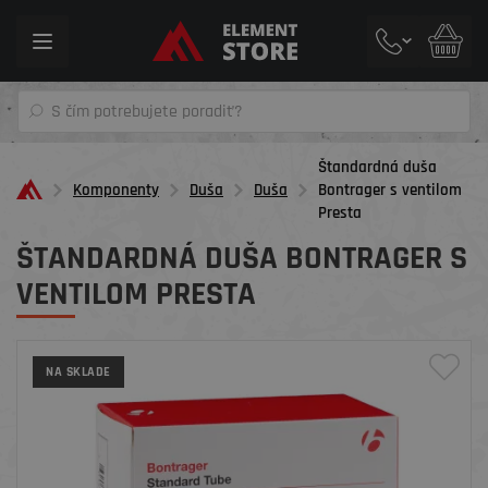
Toggle
navigation
Štandardná duša
Komponenty
Duša
Duša
Bontrager s ventilom
Presta
ŠTANDARDNÁ DUŠA BONTRAGER S
VENTILOM PRESTA
NA SKLADE