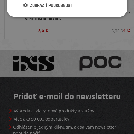
ZOBRAZIŤ PODROBNOSTI
ŠTANDARDNÁ DUŠA BONTRAGER S
SHIMANO KLADKY PRE 
VENTILOM SCHRADER
7,5
€
4
€
6,05 €
Pridať e-mail do newsletteru
Výpredaje, zľavy, nové produkty a služby
Viac ako 50 000 odberateľov
Odhlásenie jedným kliknutím, ak sa vám newsletter
nebude páčiť