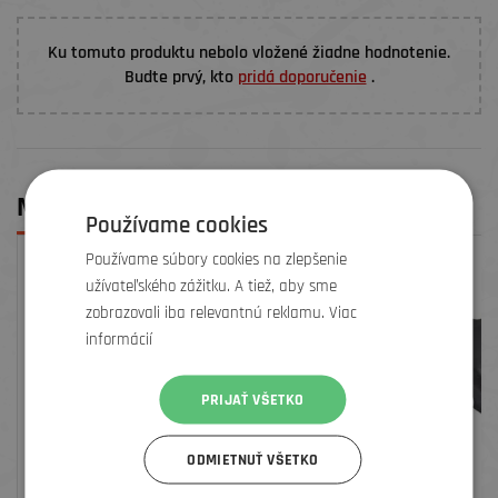
Ku tomuto produktu nebolo vložené žiadne hodnotenie.
Budte prvý, kto
pridá doporučenie
.
MOHLO BY SA VÁM PÁČIŤ
Používame cookies
Používame súbory cookies na zlepšenie
ZĽAVA
užívateľského zážitku. A tiež, aby sme
zobrazovali iba relevantnú reklamu. Viac
informácií
PRIJAŤ VŠETKO
ODMIETNUŤ VŠETKO