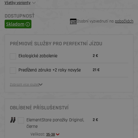
Všetky varianty
DOSTUPNOSŤ
Osobní vyzvednutí na
pobočkách
Skladom
PRÉMIOVÉ SLUŽBY PRO PERFEKTNÍ JÍZDU
Ekologické zabalenie
2 €
Predĺžená záruka +2 roky navyše
21 €
Zobrazit více služeb
OBLÍBENÉ PŘÍSLUŠENSTVÍ
ElementStore ponožky Original,
2 €
čierne
Velikost:
35-38