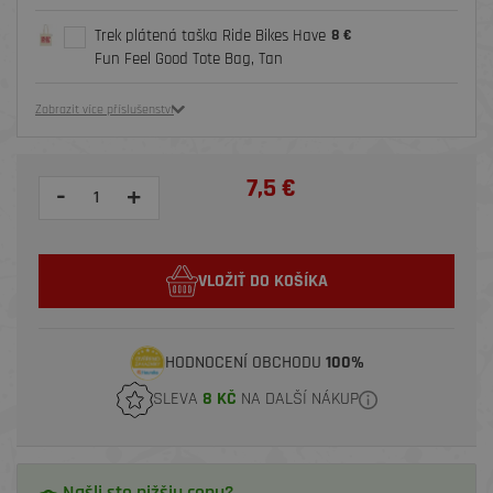
Trek plátená taška Ride Bikes Have
8 €
Fun Feel Good Tote Bag, Tan
Zobrazit více příslušenství
7,5 €
-
+
VLOŽIŤ DO KOŠÍKA
HODNOCENÍ OBCHODU
100%
SLEVA
8 KČ
NA DALŠÍ NÁKUP
Našli ste nižšiu cenu?