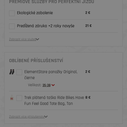
PRÉMIOVÉ SLUŽBY PRO PERFEKTNÍ JÍZDU
Ekologické zabalenie
2 €
Predĺžená záruka +2 roky navyše
21 €
Zobrazit více služeb
OBLÍBENÉ PŘÍSLUŠENSTVÍ
ElementStore ponožky Original,
2 €
čierne
Velikost:
35-38
Trek plátená taška Ride Bikes Have
8 €
Fun Feel Good Tote Bag, Tan
Zobrazit více příslušenství