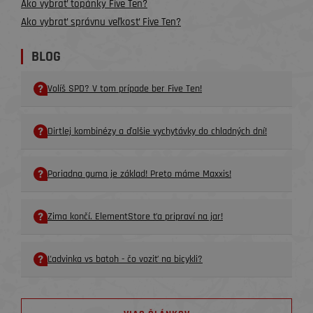
Ako vybrať topánky Five Ten?
Ako vybrať správnu veľkosť Five Ten?
BLOG
Volíš SPD? V tom prípade ber Five Ten!
Dirtlej kombinézy a ďalšie vychytávky do chladných dní!
Poriadna guma je základ! Preto máme Maxxis!
Zima končí. ElementStore ťa pripraví na jar!
Ľadvinka vs batoh - čo voziť na bicykli?