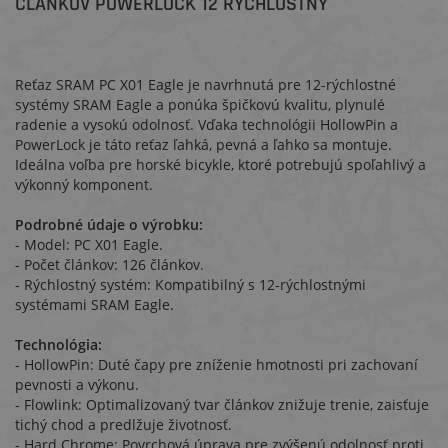
ČLÁNKOV POWERLOCK 12 RÝCHLOSTNÝ
Reťaz SRAM PC X01 Eagle je navrhnutá pre 12-rýchlostné
systémy SRAM Eagle a ponúka špičkovú kvalitu, plynulé
radenie a vysokú odolnosť. Vďaka technológii HollowPin a
PowerLock je táto reťaz ľahká, pevná a ľahko sa montuje.
Ideálna voľba pre horské bicykle, ktoré potrebujú spoľahlivý a
výkonný komponent.
Podrobné údaje o výrobku:
- Model: PC X01 Eagle.
- Počet článkov: 126 článkov.
- Rýchlostný systém: Kompatibilný s 12-rýchlostnými
systémami SRAM Eagle.
Technológia:
- HollowPin: Duté čapy pre zníženie hmotnosti pri zachovaní
pevnosti a výkonu.
- Flowlink: Optimalizovaný tvar článkov znižuje trenie, zaisťuje
tichý chod a predlžuje životnosť.
- Hard Chrome: Povrchová úprava pre zvýšenú odolnosť proti