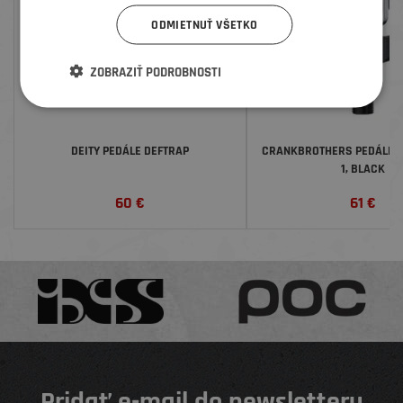
ODMIETNUŤ VŠETKO
ZOBRAZIŤ PODROBNOSTI
DEITY PEDÁLE DEFTRAP
CRANKBROTHERS PEDÁLE 
1, BLACK
60
€
61
€
Pridať e-mail do newsletteru