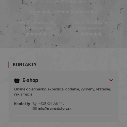
ohodnotilo
zákazníkov
244
Naposledy pridané hodnotenie::
Overený zákazník
Overený zákazník
Pred mesiacom
Pred mesiacom
KONTAKTY
E-shop
Online objednávky, expedícia, dodanie, výmeny, vrátenie,
reklamácie
Kontakty
+420 724 366 440
info@elementstore.sk