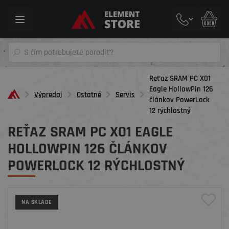
Toggle
navigation
Reťaz SRAM PC X01
Eagle HollowPin 126
Výpredaj
Ostatné
Servis
článkov PowerLock
12 rýchlostný
REŤAZ SRAM PC X01 EAGLE
HOLLOWPIN 126 ČLÁNKOV
POWERLOCK 12 RÝCHLOSTNÝ
NA SKLADE