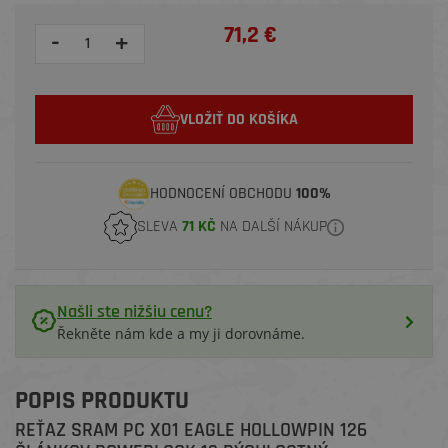
71,2 €
-
+
VLOŽIŤ DO KOŠÍKA
HODNOCENÍ OBCHODU
100%
SLEVA
71 KČ
NA DALŠÍ NÁKUP
Našli ste nižšiu cenu?
Řekněte nám kde a my ji dorovnáme.
POPIS PRODUKTU
REŤAZ SRAM PC X01 EAGLE HOLLOWPIN 126