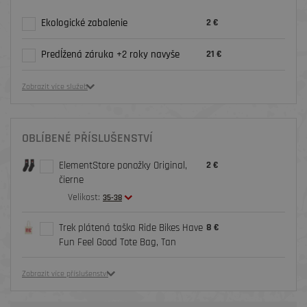
Ekologické zabalenie
2 €
Predĺžená záruka +2 roky navyše
21 €
Zobrazit více služeb
OBLÍBENÉ PŘÍSLUŠENSTVÍ
ElementStore ponožky Original,
2 €
čierne
Velikost:
35-38
Trek plátená taška Ride Bikes Have
8 €
Fun Feel Good Tote Bag, Tan
Zobrazit více příslušenství