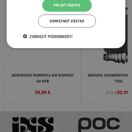
ZĽAVA
PRIJAŤ VŠETKO
ODMIETNUŤ VŠETKO
ZOBRAZIŤ PODROBNOSTI
BONTRAGER PUMPIČKA AIR SUPPORT
NÁRADIE CRANKBROTNERS
HV MTB
TOOL
35,99
€
30,31
€
37,9 €