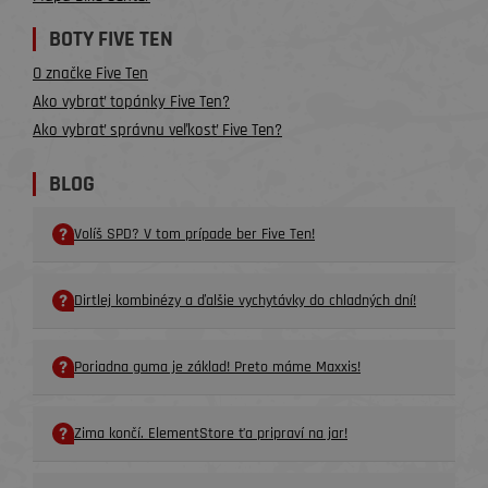
BOTY FIVE TEN
O značke Five Ten
Ako vybrať topánky Five Ten?
Ako vybrať správnu veľkosť Five Ten?
BLOG
Volíš SPD? V tom prípade ber Five Ten!
Dirtlej kombinézy a ďalšie vychytávky do chladných dní!
Poriadna guma je základ! Preto máme Maxxis!
Zima končí. ElementStore ťa pripraví na jar!