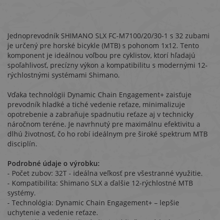
Jednoprevodník SHIMANO SLX FC-M7100/20/30-1 s 32 zubami
je určený pre horské bicykle (MTB) s pohonom 1x12. Tento
komponent je ideálnou voľbou pre cyklistov, ktorí hľadajú
spoľahlivosť, precízny výkon a kompatibilitu s modernými 12-
rýchlostnými systémami Shimano.
Vďaka technológii Dynamic Chain Engagement+ zaisťuje
prevodník hladké a tiché vedenie reťaze, minimalizuje
opotrebenie a zabraňuje spadnutiu reťaze aj v technicky
náročnom teréne. Je navrhnutý pre maximálnu efektivitu a
dlhú životnosť, čo ho robí ideálnym pre široké spektrum MTB
disciplín.
Podrobné údaje o výrobku:
- Počet zubov: 32T - ideálna veľkosť pre všestranné využitie.
- Kompatibilita: Shimano SLX a ďalšie 12-rýchlostné MTB
systémy.
- Technológia: Dynamic Chain Engagement+ – lepšie
uchytenie a vedenie reťaze.