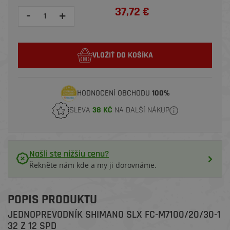
37,72 €
-
+
VLOŽIŤ DO KOŠÍKA
HODNOCENÍ OBCHODU
100%
SLEVA
38 KČ
NA DALŠÍ NÁKUP
Našli ste nižšiu cenu?
Řekněte nám kde a my ji dorovnáme.
POPIS PRODUKTU
JEDNOPREVODNÍK SHIMANO SLX FC-M7100/20/30-1
32 Z 12 SPD