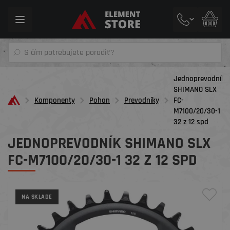
Toggle
navigation
Jednoprevodník
SHIMANO SLX
Komponenty
Pohon
Prevodníky
FC-
M7100/20/30-1
32 z 12 spd
JEDNOPREVODNÍK SHIMANO SLX
FC-M7100/20/30-1 32 Z 12 SPD
NA SKLADE