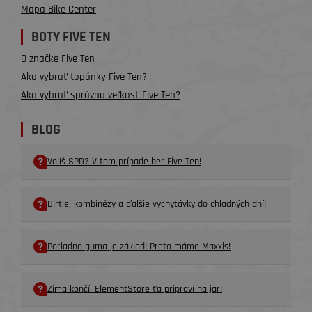
Mapa Bike Center
BOTY FIVE TEN
O značke Five Ten
Ako vybrať topánky Five Ten?
Ako vybrať správnu veľkosť Five Ten?
BLOG
Volíš SPD? V tom prípade ber Five Ten!
Dirtlej kombinézy a ďalšie vychytávky do chladných dní!
Poriadna guma je základ! Preto máme Maxxis!
Zima končí. ElementStore ťa pripraví na jar!