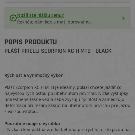
Našli ste nižšiu cenu?
Řekněte nám kde a my ji dorovnáme.
POPIS PRODUKTU
PLÁŠŤ PIRELLI SCORPION XC H MTB - BLACK
Rýchlosť a výnimočný výkon
Plášť Scorpion XC H MTB je ideálny, pokiaľ chcete jazdiť čo
najvyššou rýchlosťou po ubehnutom povrchu. Nízke výstupky
umiestnené tesne vedľa seba zvyšujú rýchlosť a zamedzujú
deformácii pri rezaní zákrut na ubehnutom povrchu pre jazdu
s väčšou istotou.
Podrobné údaje o výrobku
- Nízka a kompaktná vzorka behúňa pre rýchlu a istú jazdu na