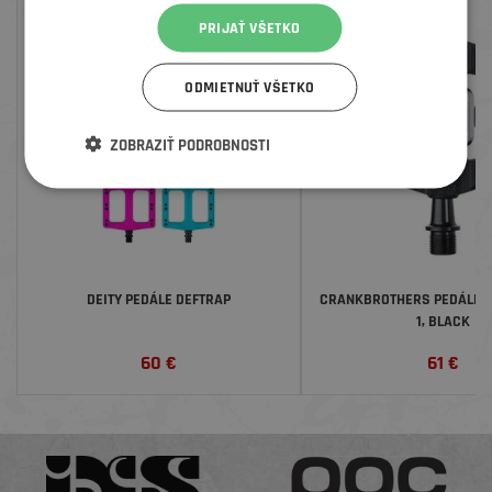
PRIJAŤ VŠETKO
ODMIETNUŤ VŠETKO
ZOBRAZIŤ PODROBNOSTI
DEITY PEDÁLE DEFTRAP
CRANKBROTHERS PEDÁLE 
1, BLACK
60
€
61
€