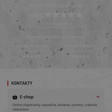
HODNOTENIE OBCHODOV
100%
Obchod
ElementStore
ohodnotilo
zákazníkov
244
Naposledy pridané hodnotenie::
Overený zákazník
Overený zákazník
Pred 3 týždňami
Pred mesiacom
KONTAKTY
E-shop
Online objednávky, expedícia, dodanie, výmeny, vrátenie,
reklamácie