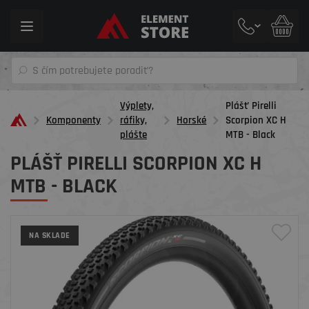
Toggle
navigation
Výplety,
Plášť Pirelli
Komponenty
ráfiky,
Horské
Scorpion XC H
plášte
MTB - Black
PLÁŠŤ PIRELLI SCORPION XC H
MTB - BLACK
NA SKLADE