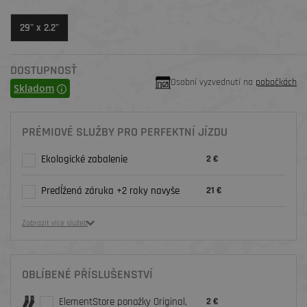
29" x 2.2"
DOSTUPNOSŤ
Osobní vyzvednutí na
pobočkách
Skladom
PRÉMIOVÉ SLUŽBY PRO PERFEKTNÍ JÍZDU
Ekologické zabalenie
2 €
Predĺžená záruka +2 roky navyše
21 €
Zobrazit více služeb
OBLÍBENÉ PŘÍSLUŠENSTVÍ
ElementStore ponožky Original,
2 €