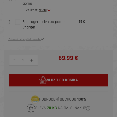
čierne
Velikost:
35-38
Bontrager dielenská pumpa
35 €
Charger
Zobrazit více příslušenství
69,99 €
-
+
VLOŽIŤ DO KOŠÍKA
HODNOCENÍ OBCHODU
100%
SLEVA
70 KČ
NA DALŠÍ NÁKUP