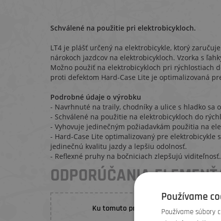
Schválené na použitie pri elektrobicykloch.
LT4 je plášť určený na elektrobicykle, ktorý zaručuje
nárokoch jazdcov na elektrobicykloch. Vzorka s ľah
Možno použiť na elektrobicykloch pri rýchlostiach d
proti defektom Hard-Case Lite je optimalizovaná pre
Podrobné údaje o výrobku
- Navrhnuté na traily, chodníky a ulice s hladko sa
- Schválené na použitie na elektrobicykloch do rýchl
- Vyhovuje jedinečným požiadavkám použitia na elek
- Hard-Case Lite optimalizovaný pre elektrobicykl
jedinečnú kvalitu jazdy a lepšiu odolnosť.
- Reflexné pruhy na bočniciach zlepšujú viditeľnosť.
ODPORÚČANIA ELEMENŤ
Používame co
Ku tomuto produktu nebolo vložené žia
Používame súbory co