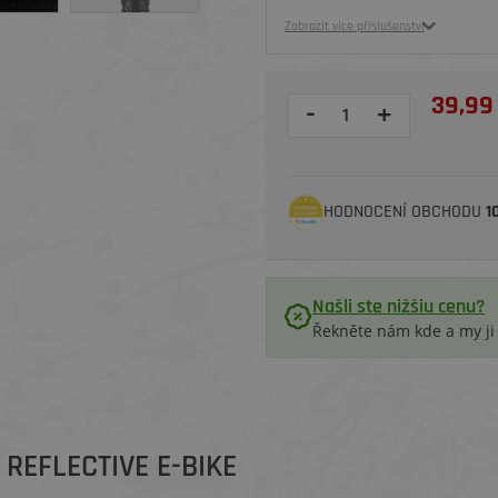
Zobrazit více příslušenství
39,99
-
+
HODNOCENÍ OBCHODU
1
Našli ste nižšiu cenu?
Řekněte nám kde a my j
REFLECTIVE E-BIKE