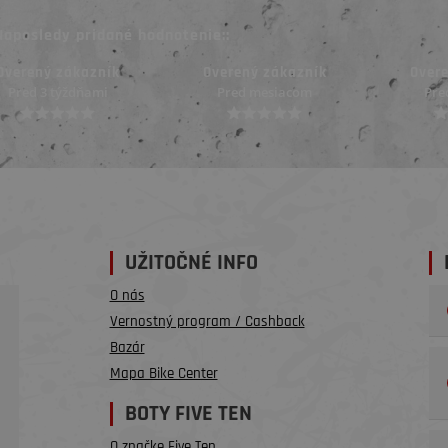
Naposledy pridané hodnotenie::
Overený zákazník
Overený zákazník
Over
Pred mesiacom
Pred mesiacom
Pred
UŽITOČNÉ INFO
O nás
Vernostný program / Cashback
Bazár
Mapa Bike Center
BOTY FIVE TEN
O značke Five Ten