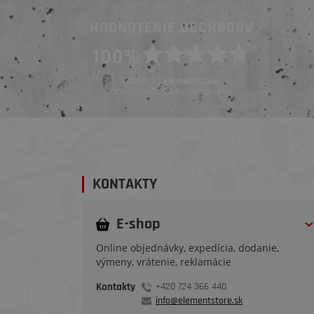
HODNOTENIE OBCHODOV
Overený zákazník
100%
Overený zákazník
Pred 4 dňami
Pred 3 týždňami
Obchod
ElementStore
ohodnotilo
zákazníkov
244
KONTAKTY
E-shop
Online objednávky, expedícia, dodanie,
výmeny, vrátenie, reklamácie
Kontakty
+420 724 366 440
info@elementstore.sk