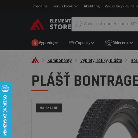
Predajne
Servis bicyklov
Bikefitting
Výkup bicyklov na p
Výpredaj
Topánky
Oblečenie
Komponenty
Výplety, ráfiky, plášte
Hor
PLÁŠŤ BONTRAGER
NA SKLADE