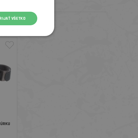
RIJAŤ VŠETKO
RÚRKU