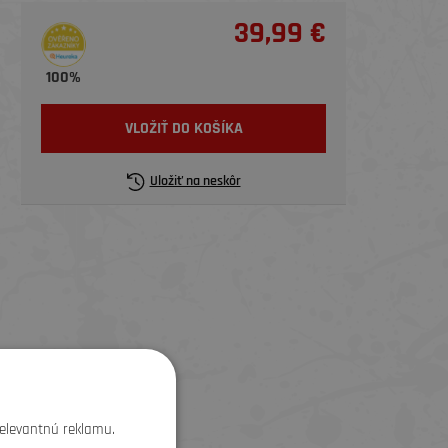
39,99 €
100%
VLOŽIŤ DO KOŠÍKA
Uložiť na neskôr
relevantnú reklamu.