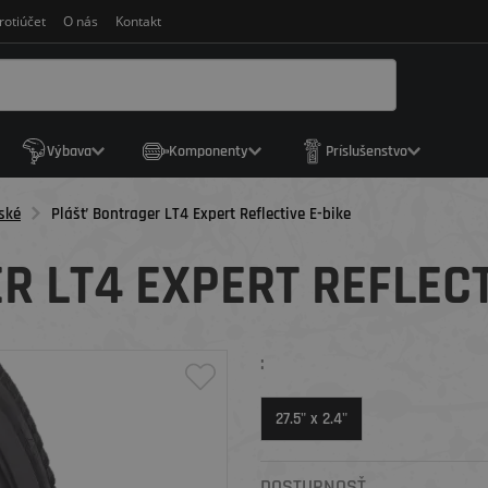
rotiúčet
O nás
Kontakt
Výbava
Komponenty
Príslušenstvo
ské
Plášť Bontrager LT4 Expert Reflective E-bike
 LT4 EXPERT REFLECT
:
27.5" x 2.4"
DOSTUPNOSŤ