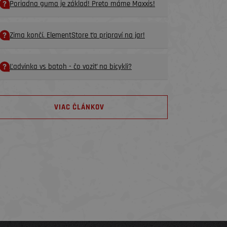
Poriadna guma je základ! Preto máme Maxxis!
Zima končí. ElementStore ťa pripraví na jar!
Ľadvinka vs batoh - čo voziť na bicykli?
VIAC ČLÁNKOV