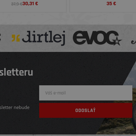
30,31
€
35
€
37,9 €
sletteru
sletter nebude