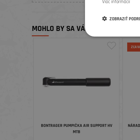
Viac informácií
ZOBRAZIŤ PODR
MOHLO BY SA VÁM PÁČIŤ
ZĽAV
BONTRAGER PUMPIČKA AIR SUPPORT HV
NÁRAD
MTB