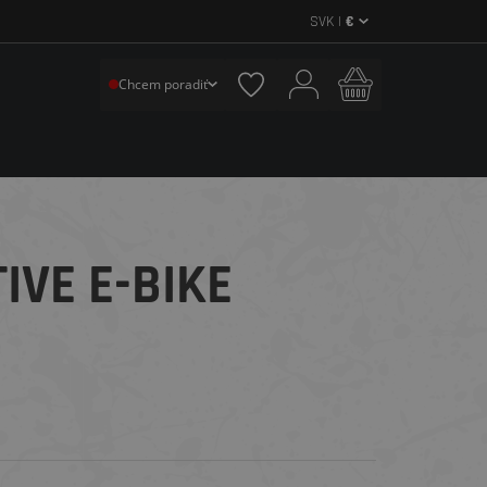
SVK |
€
Chcem poradiť
IVE E-BIKE