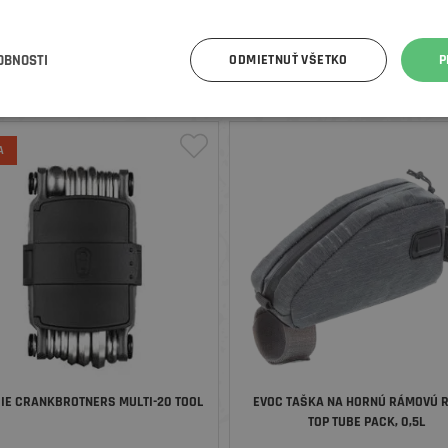
OBNOSTI
ODMIETNUŤ VŠETKO
P
A
IE CRANKBROTNERS MULTI-20 TOOL
EVOC TAŠKA NA HORNÚ RÁMOVÚ 
TOP TUBE PACK, 0,5L