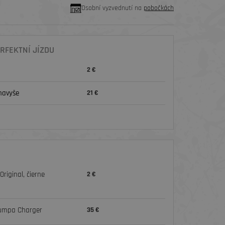
Osobní vyzvednutí na
pobočkách
RFEKTNÍ JÍZDU
2 €
navyše
21 €
riginal, čierne
2 €
pumpa Charger
35 €