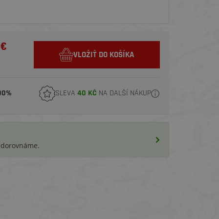
 €
VLOŽIŤ DO KOŠÍKA
00%
SLEVA
40 KČ
NA DALŠÍ NÁKUP
i dorovnáme.