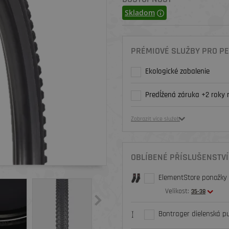
Skladom
PRÉMIOVÉ SLUŽBY PRO PE
Ekologické zabalenie
Predĺžená záruka +2 roky 
Zobrazit více služeb
OBLÍBENÉ PŘÍSLUŠENSTVÍ
ElementStore ponožky O
Velikost:
35-38
Bontrager dielenská 