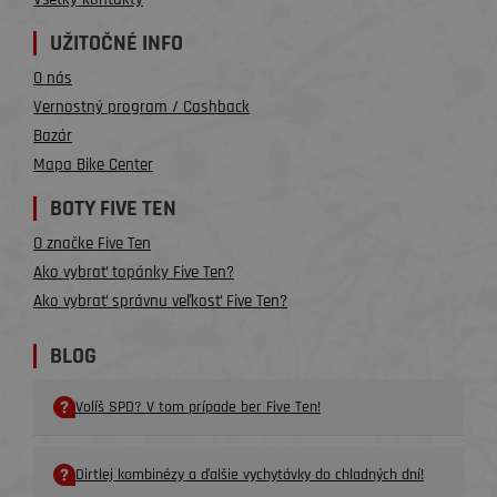
UŽITOČNÉ INFO
O nás
Vernostný program / Cashback
Bazár
Mapa Bike Center
BOTY FIVE TEN
O značke Five Ten
Ako vybrať topánky Five Ten?
Ako vybrať správnu veľkosť Five Ten?
BLOG
Volíš SPD? V tom prípade ber Five Ten!
Dirtlej kombinézy a ďalšie vychytávky do chladných dní!