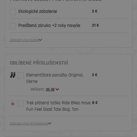
Ekologické zabalenie
2 €
Predĺžená záruka +2 roky navyše
21 €
Zobrazit více služeb
OBLÍBENÉ PŘÍSLUŠENSTVÍ
ElementStore ponožky Original,
2 €
čierne
Velikost:
35-38
Trek plátená taška Ride Bikes Have
8 €
Fun Feel Good Tote Bag, Tan
Zobrazit více příslušenství