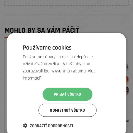
MOHLO BY SA VÁM PÁČIŤ
Používame cookies
ZĽAVA
Používame súbory cookies na zlepšenie
užívateľského zážitku. A tiež, aby sme
zobrazovali iba relevantnú reklamu. Viac
informácií
PRIJAŤ VŠETKO
ODMIETNUŤ VŠETKO
ESIGRIPS CHUNKY EXTRA 80G
DEITY SEDLOVÁ OBJÍMKA
ZOBRAZIŤ PODROBNOSTI
34,9MM