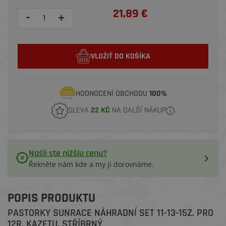
21,89 €
-
+
VLOŽIŤ DO KOŠÍKA
HODNOCENÍ OBCHODU
100%
SLEVA
22 KČ
NA DALŠÍ NÁKUP
Našli ste nižšiu cenu?
Řekněte nám kde a my ji dorovnáme.
POPIS PRODUKTU
PASTORKY SUNRACE NÁHRADNÍ SET 11-13-15Z. PRO
12R. KAZETU, STŘÍBRNÝ