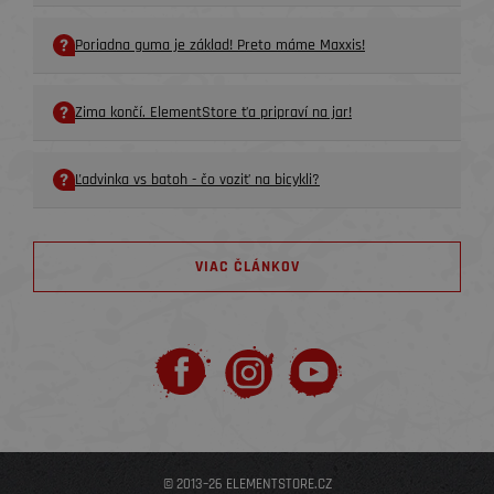
Poriadna guma je základ! Preto máme Maxxis!
Zima končí. ElementStore ťa pripraví na jar!
Ľadvinka vs batoh - čo voziť na bicykli?
VIAC ČLÁNKOV
© 2013–26 ELEMENTSTORE.CZ