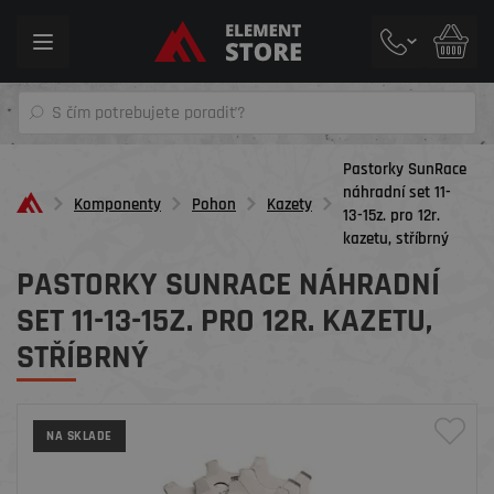
Toggle
navigation
Pastorky SunRace
náhradní set 11-
Komponenty
Pohon
Kazety
13-15z. pro 12r.
kazetu, stříbrný
PASTORKY SUNRACE NÁHRADNÍ
SET 11-13-15Z. PRO 12R. KAZETU,
STŘÍBRNÝ
NA SKLADE