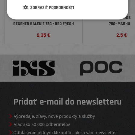
ZOBRAZIŤ PODROBNOSTI
REGENERAČNÁ ZMES NUTREND
GEL NUTREND ENDUROSN
REGENER BALENIE 75G - RED FRESH
75G- MARHUĽA
2,35
€
2,5
€
Pridať e-mail do newsletteru
Výpredaje, zľavy, nové produkty a služby
Viac ako 50 000 odberateľov
Odhlásenie jedným kliknutím, ak sa vám newsletter