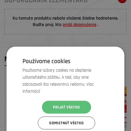
ODPORÚČANIA ELEMENŤÁKŮ
Ku tomuto produktu nebolo vložené žiadne hodnotenie.
Budte prvý, kto
pridá doporučenie
.
MOHLO BY SA VÁM PÁČIŤ
Používame cookies
Používame súbory cookies na zlepšenie
užívateľského zážitku. A tiež, aby sme
zobrazovali iba relevantnú reklamu. Viac
informácií
PRIJAŤ VŠETKO
ODMIETNUŤ VŠETKO