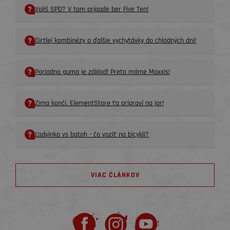
Volíš SPD? V tom prípade ber Five Ten!
Dirtlej kombinézy a ďalšie vychytávky do chladných dní!
Poriadna guma je základ! Preto máme Maxxis!
Zima končí. ElementStore ťa pripraví na jar!
Ľadvinka vs batoh - čo voziť na bicykli?
VIAC ČLÁNKOV