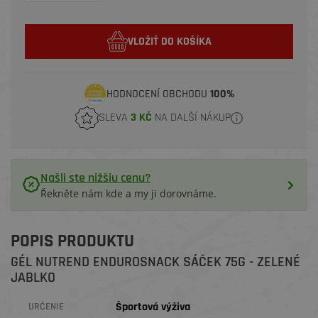
VLOŽIŤ DO KOŠÍKA
HODNOCENÍ OBCHODU
100%
SLEVA
3 KČ
NA DALŠÍ NÁKUP
Našli ste nižšiu cenu?
Řekněte nám kde a my ji dorovnáme.
POPIS PRODUKTU
GÉL NUTREND ENDUROSNACK SÁČEK 75G - ZELENÉ
JABLKO
Športová výživa
URČENIE