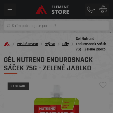
Toggle
navigation
Gél Nutrend
Príslušenstvo
Výživa
Gély
Endurosnack sáček
75g - Zelené jablko
GÉL NUTREND ENDUROSNACK
SÁČEK 75G - ZELENÉ JABLKO
NA SKLADE