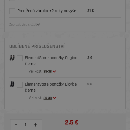
Predĺžená záruka +2 roky navyše
21 €
Zobrazit více služeb
OBLÍBENÉ PŘÍSLUŠENSTVÍ
ElementStore ponožky Original,
2 €
čierne
Velikost:
35-38
ElementStore ponožky Bicykle,
3 €
čierne
Velikost:
35-38
2,5 €
-
+