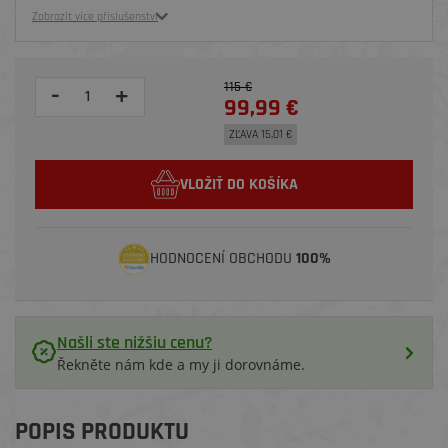
Zobrazit více příslušenství
115 €
-
+
99,99 €
ZĽAVA 15,01 €
VLOŽIŤ DO KOŠÍKA
HODNOCENÍ OBCHODU
100%
Našli ste nižšiu cenu?
Řekněte nám kde a my ji dorovnáme.
POPIS PRODUKTU