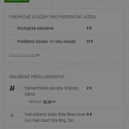
PRÉMIOVÉ SLUŽBY PRO PERFEKTNÍ JÍZDU
Ekologické zabalenie
2 €
Predĺžená záruka +2 roky navyše
21 €
Zobrazit více služeb
OBLÍBENÉ PŘÍSLUŠENSTVÍ
ElementStore ponožky Original,
2 €
čierne
Velikost:
35-38
Trek plátená taška Ride Bikes Have
8 €
Fun Feel Good Tote Bag, Tan