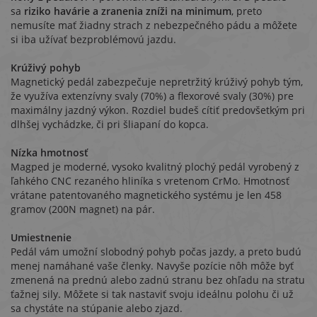
sa
riziko havárie a zranenia zníži na minimum
, preto
nemusíte mať žiadny strach z nebezpečného pádu a môžete
si iba užívať bezproblémovú jazdu.
Krúživý pohyb
Magnetický pedál zabezpečuje nepretržitý krúživý pohyb tým,
že využíva extenzívny svaly (70%) a flexorové svaly (30%) pre
maximálny jazdný výkon. Rozdiel budeš cítiť predovšetkým pri
dlhšej vychádzke, či pri šliapaní do kopca.
Nízka hmotnosť
Magped je moderné, vysoko kvalitný plochý pedál vyrobený z
ľahkého CNC rezaného hliníka s vretenom CrMo. Hmotnosť
vrátane patentovaného magnetického systému je len 458
gramov (200N magnet) na pár.
Umiestnenie
Pedál vám umožní slobodný pohyb počas jazdy, a preto budú
menej namáhané vaše členky. Navyše pozície nôh môže byť
zmenená na prednú alebo zadnú stranu bez ohľadu na stratu
ťažnej sily. Môžete si tak nastaviť svoju ideálnu polohu či už
sa chystáte na stúpanie alebo zjazd.