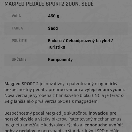
MAGPED PEDÁLE SPORT2 200N, ŠEDÉ
458 g
VÁHA
Šedá
FARBA
Enduro / Celoodpružený bicykel /
POUŽITIE
Turistika
Komponenty
URČENIE
Magped SPORT 2
je inovatívny a patentovaný magnetický
bezpečnostný pedál v prepracovanom a
vylepšenom vydaní
.
Nová verzia je vyrobená z hliníkového bloku CNC a je teraz
o
54 g ľahšia
ako prvá verzia SPORT s magpedem.
Bezpečnostný pedál MagPed je skutočnou
inováciou pre
horské bicykle
a všetky bikerov. Patentovaný mechanizmus
magnetu umožňuje kedykoľvek rýchlo a
jednoducho uvoľniť
nohy z pedálov
. V porovnaní so štandardnými SPD pedále