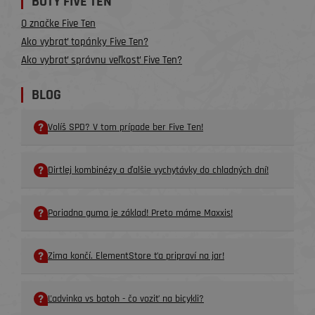
BOTY FIVE TEN
O značke Five Ten
Ako vybrať topánky Five Ten?
Ako vybrať správnu veľkosť Five Ten?
BLOG
Volíš SPD? V tom prípade ber Five Ten!
Dirtlej kombinézy a ďalšie vychytávky do chladných dní!
Poriadna guma je základ! Preto máme Maxxis!
Zima končí. ElementStore ťa pripraví na jar!
Ľadvinka vs batoh - čo voziť na bicykli?