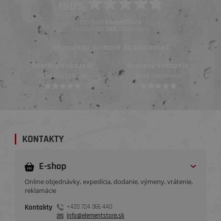
100%
Obchod
ElementStore
ohodnotilo
zákazníkov
244
Naposledy pridané hodnotenie::
Overený zákazník
Overený zákazník
Pred mesiacom
Pred mesiacom
KONTAKTY
E-shop
Online objednávky, expedícia, dodanie, výmeny, vrátenie,
reklamácie
Kontakty
+420 724 366 440
info@elementstore.sk