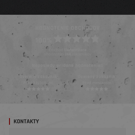
HODNOTENIE OBCHODOV
100%
Obchod
ElementStore
ohodnotilo
zákazníkov
244
Naposledy pridané hodnotenie::
Overený zákazník
Overený zákazník
Pred 3 týždňami
Pred mesiacom
KONTAKTY