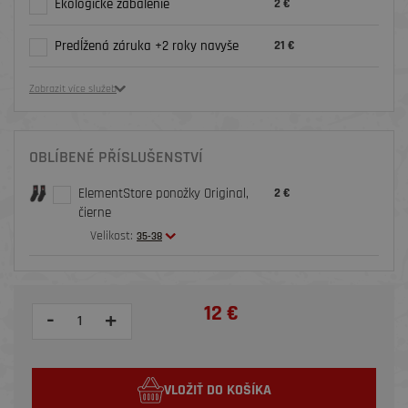
Ekologické zabalenie
2 €
Predĺžená záruka +2 roky navyše
21 €
Zobrazit více služeb
OBLÍBENÉ PŘÍSLUŠENSTVÍ
ElementStore ponožky Original,
2 €
čierne
Velikost:
35-38
12 €
-
+
VLOŽIŤ DO KOŠÍKA