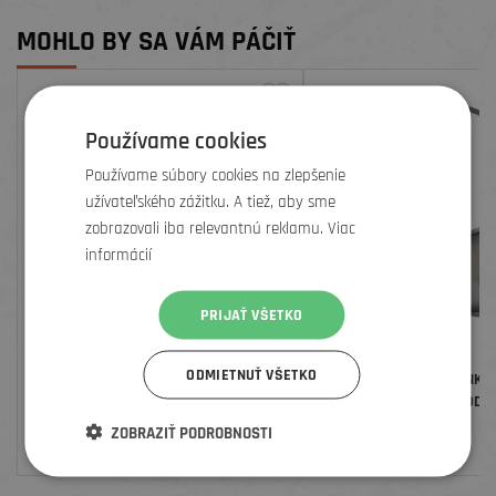
MOHLO BY SA VÁM PÁČIŤ
Používame cookies
Používame súbory cookies na zlepšenie
užívateľského zážitku. A tiež, aby sme
zobrazovali iba relevantnú reklamu. Viac
informácií
PRIJAŤ VŠETKO
ODMIETNUŤ VŠETKO
BIKEWORKX MAZIVO NA REŤAZ V
EVOC VAK DO ĽADVINKY 
SPREJI CHAIN STAR NORMAL, 400 ML
HYDRATION BLADDER,
ZOBRAZIŤ PODROBNOSTI
16
€
38
€