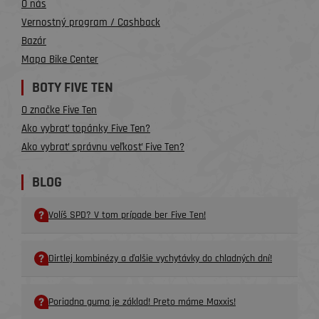
O nás
Vernostný program / Cashback
Bazár
Mapa Bike Center
BOTY FIVE TEN
O značke Five Ten
Ako vybrať topánky Five Ten?
Ako vybrať správnu veľkosť Five Ten?
BLOG
Volíš SPD? V tom prípade ber Five Ten!
Dirtlej kombinézy a ďalšie vychytávky do chladných dní!
Poriadna guma je základ! Preto máme Maxxis!