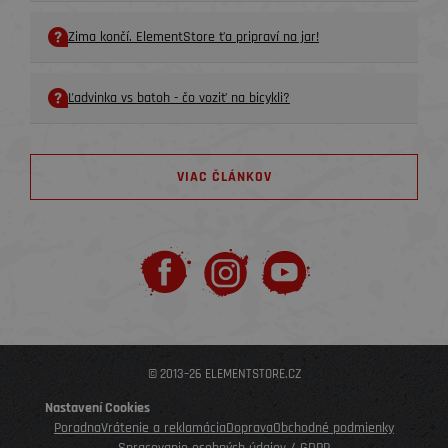
Zima končí. ElementStore ťa pripraví na jar!
Ľadvinka vs batoh - čo voziť na bicykli?
VIAC ČLÁNKOV
© 2013–26 ELEMENTSTORE.CZ
Nastavení Cookies
Poradna
Vrátenie a reklamácia
Doprava
Obchodné podmienky