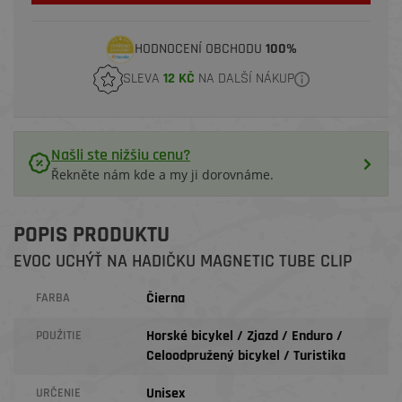
HODNOCENÍ OBCHODU
100%
SLEVA
12 KČ
NA DALŠÍ NÁKUP
Našli ste nižšiu cenu?
Řekněte nám kde a my ji dorovnáme.
POPIS PRODUKTU
EVOC UCHÝŤ NA HADIČKU MAGNETIC TUBE CLIP
Čierna
FARBA
Horské bicykel / Zjazd / Enduro /
POUŽITIE
Celoodpružený bicykel / Turistika
Unisex
URČENIE