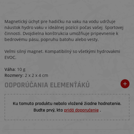
Magnetický úchyt pre hadičku na vaku na vodu udržuje
náustok hydro vaku v ideálnej pozícii počas vašej športovej
činnosti. Dvojdielna konštrukcia umožňuje pripevnenie k
bedrovému pásu, popruhu batohu alebo vesty.
Veľmi silný magnet. Kompatibilný so všetkými hydrovakmi
EVOC.
Váha
: 10 g
Rozmery
: 2 x 2 x 4 cm
ODPORÚČANIA ELEMENŤÁKŮ
Ku tomuto produktu nebolo vložené žiadne hodnotenie.
Budte prvý, kto
pridá doporučenie
.