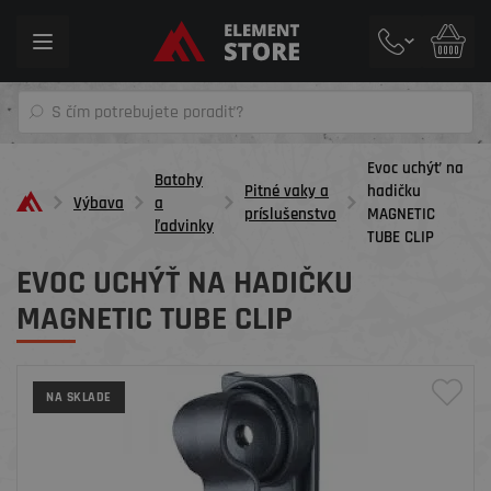
Toggle
navigation
Evoc uchýť na
Batohy
Pitné vaky a
hadičku
Výbava
a
príslušenstvo
MAGNETIC
ľadvinky
TUBE CLIP
EVOC UCHÝŤ NA HADIČKU
MAGNETIC TUBE CLIP
NA SKLADE