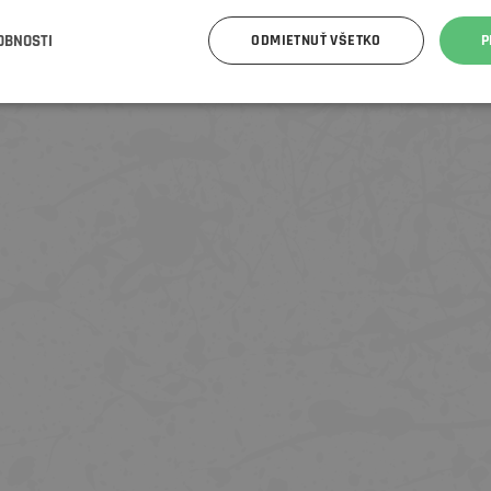
OBNOSTI
ODMIETNUŤ VŠETKO
P