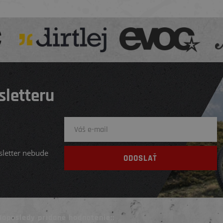
sletteru
sletter nebude
Naposledy pridané hodnotenie::