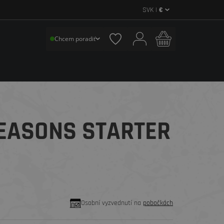
SVK |
€
Chcem poradiť
SEASONS STARTER
Osobní vyzvednutí na
pobočkách