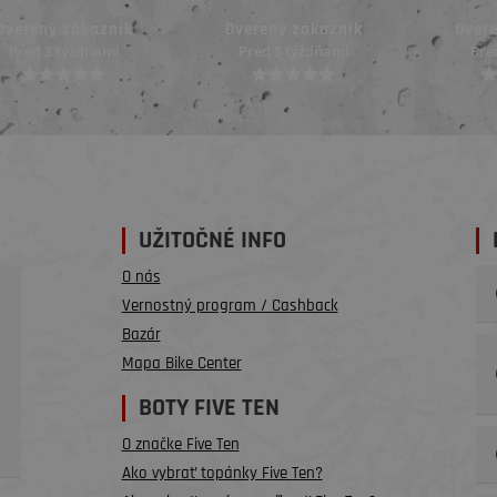
Overený zákazník
Overený zákazník
Over
Pred 5 týždňami
Pred mesiacom
Pred
UŽITOČNÉ INFO
O nás
Vernostný program / Cashback
Bazár
Mapa Bike Center
BOTY FIVE TEN
O značke Five Ten
Ako vybrať topánky Five Ten?