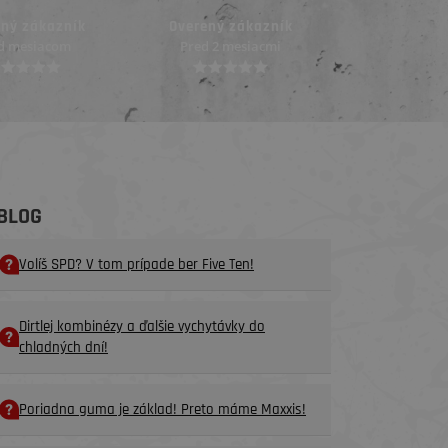
ený zákazník
Overený zákazník
Overený z
 2 mesiacmi
Pred 4 mesiacmi
Pred 4 me
BLOG
Volíš SPD? V tom prípade ber Five Ten!
Dirtlej kombinézy a ďalšie vychytávky do
chladných dní!
Poriadna guma je základ! Preto máme Maxxis!