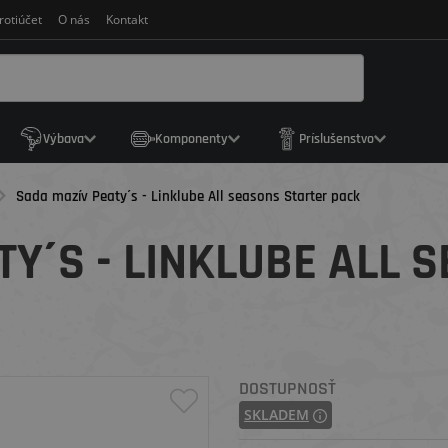
rotiúčet
O nás
Kontakt
Výbava
Komponenty
Príslušenstvo
Sada mazív Peaty´s - Linklube All seasons Starter pack
TY´S - LINKLUBE ALL 
DOSTUPNOSŤ
SKLADEM