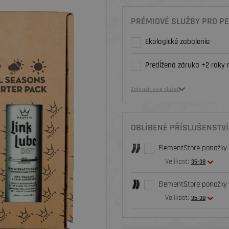
PRÉMIOVÉ SLUŽBY PRO PE
Ekologické zabalenie
Predĺžená záruka +2 roky 
Zobrazit více služeb
OBLÍBENÉ PŘÍSLUŠENSTVÍ
ElementStore ponožky O
Velikost:
35-38
ElementStore ponožky B
Velikost:
35-38