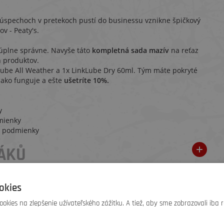
úspechoch v pretekoch pustí do businessu vznikne špičkový
v - Peaty's.
úplne správne. Navyše táto
kompletná sada mazív
na reťaz
h produktov.
Lube All Weather a 1x LinkLube Dry 60ml. Tým máte pokryté
 ako funguje a ešte
ušetríte 10%.
y
mienky
é podmienky
ÁKŮ
okies
dne hodnotenie. Budte prvý, kto
pridá doporučenie
.
okies na zlepšenie užívateľského zážitku. A tiež, aby sme zobrazovali iba 