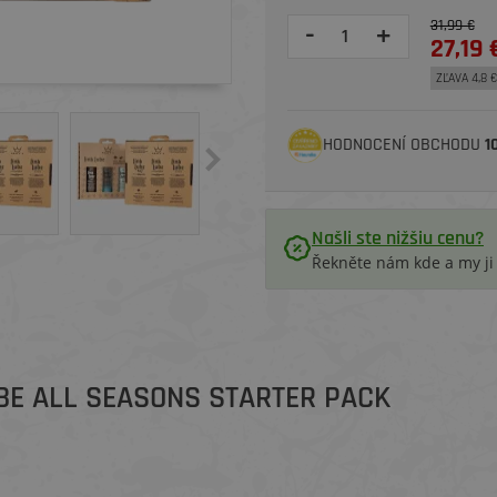
31,99 €
-
+
27,19 
ZĽAVA 4,8 €
HODNOCENÍ OBCHODU
1
Našli ste nižšiu cenu?
Řekněte nám kde a my j
UBE ALL SEASONS STARTER PACK