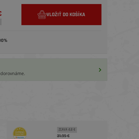
€
VLOŽIŤ DO KOŠÍKA
00%
i dorovnáme.
ZĽAVA 4,8 €
31,99 €