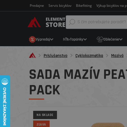
Predajne
Servis bicyklov
Bikefitting
Výkup bicyklov na p
Výpredaj
Topánky
Oblečenie
Príslušenstvo
Cyklokozmetika
Mazivá
SADA MAZÍV PEA
PACK
NA SKLADE
ZĽAVA