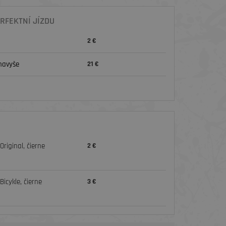
RFEKTNÍ JÍZDU
2 €
navyše
21 €
riginal, čierne
2 €
icykle, čierne
3 €