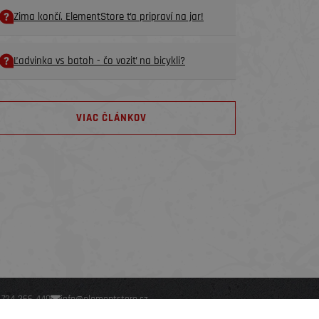
Zima končí. ElementStore ťa pripraví na jar!
Ľadvinka vs batoh - čo voziť na bicykli?
VIAC ČLÁNKOV
 724 366 440
info@elementstore.cz