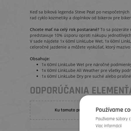
Keď sa biková legenda Steve Peat po nespočetných 
rad cyklo kozmetiky a doplnkov od bikerov pre bikero
Chcete mať na celý rok postarané?
To sa pozeráte 
predstavuje 10% úsporu oproti nákupu jednotlivýc
V sade nájdete 1x 60ml LinkLube Wet, 1x 60ml Link
celoročné jazdenie a môžete vyskúšať, ktorý mazivo
Obsahuje:
1x 60ml LinkLube Wet pre náročné podmienk
1x 60ml LinkLube All Weather pre všetky pod
1x 60ml LinkLube Dry pre suché alebo prašn
ODPORÚČANIA ELEMENŤ
Používame co
Ku tomuto produktu nebolo vložené žia
Používame súbory co
Viac informácií