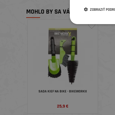
ZOBRAZIŤ PODR
MOHLO BY SA VÁM PÁČIŤ
SADA KIEF NA BIKE - BIKEWORKX
25,9
€