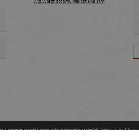
Ako vybrať správnu veľkosť Five Ten?
ácia
Doprava
Obchodné podmienky
Spracovanie osobných údajov / GDPR
+420