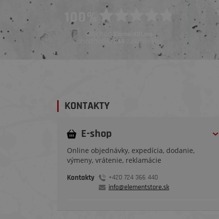
Overený zákazník
100%
Overený zákazník
Pred 3 dňami
Pred 3 týždňami
Obchod
ElementStore
ohodnotilo
zákazníkov
244
KONTAKTY
E-shop
Online objednávky, expedícia, dodanie,
výmeny, vrátenie, reklamácie
Kontakty
+420 724 366 440
info@elementstore.sk