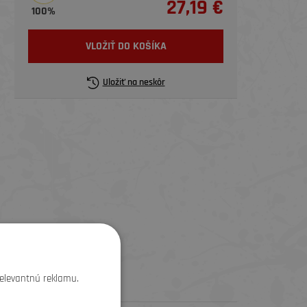
27,19 €
100%
VLOŽIŤ DO KOŠÍKA
Uložiť na neskôr
relevantnú reklamu.