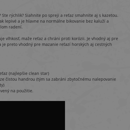
Ste rýchlik? Siahnite po spreji a reťaz smahnite aj s kazetou.
k lepivé a je hlavne na normálne bikovanie bez kaluží a
ulom radení.
je vlhkosť, maže reťaz a chráni proti korózii. Je vhodný aj pre
a je preto vhodný pre mazanie reťazí horských aj cestných
ťaz (najlepšie clean star)
ťaze čistou handrou (tým sa zabráni zbytočnému nalepovanie
ty)
avený na použitie.