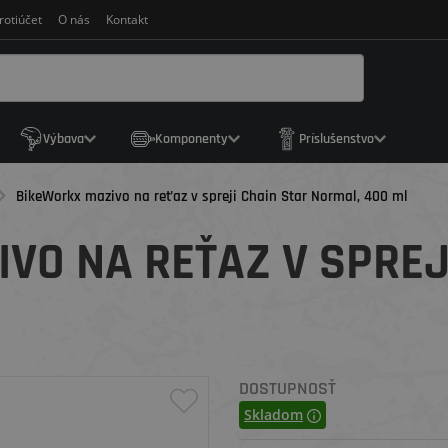
rotiúčet
O nás
Kontakt
Výbava
Komponenty
Príslušenstvo
BikeWorkx mazivo na reťaz v spreji Chain Star Normal, 400 ml
VO NA REŤAZ V SPREJ
DOSTUPNOSŤ
Skladom