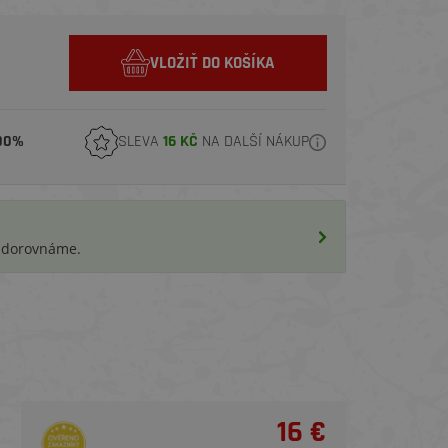
VLOŽIŤ DO KOŠÍKA
00%
SLEVA
16 KČ
NA DALŠÍ NÁKUP
i dorovnáme.
16 €