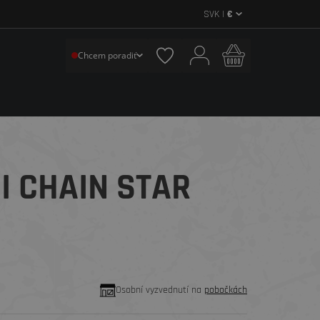
SVK |
€
Chcem poradiť
I CHAIN STAR
Osobní vyzvednutí na
pobočkách