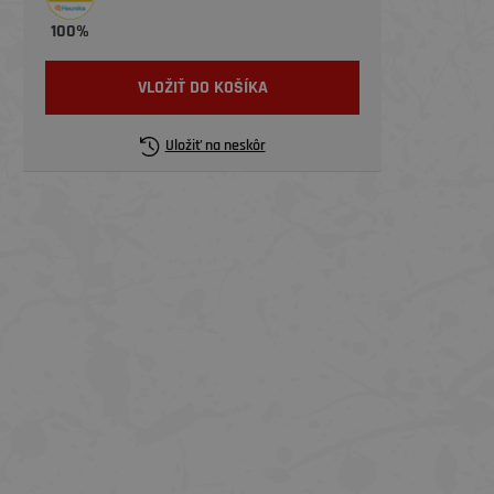
100%
VLOŽIŤ DO KOŠÍKA
Uložiť na neskôr