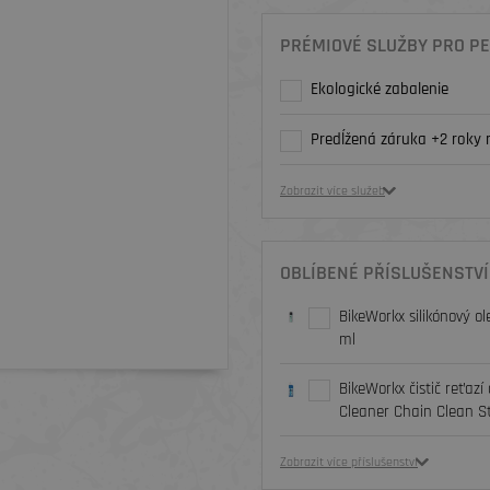
PRÉMIOVÉ SLUŽBY PRO PE
Ekologické zabalenie
Predĺžená záruka +2 roky 
Zobrazit více služeb
OBLÍBENÉ PŘÍSLUŠENSTVÍ
BikeWorkx silikónový ole
ml
BikeWorkx čistič reťazí
Cleaner Chain Clean Sta
Zobrazit více příslušenství