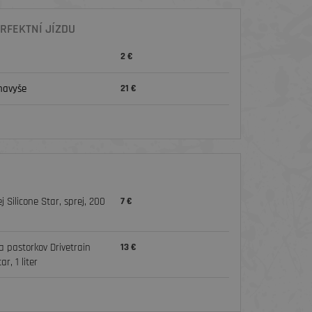
RFEKTNÍ JÍZDU
2 €
navyše
21 €
j Silicone Star, sprej, 200
7 €
 a pastorkov Drivetrain
13 €
r, 1 liter