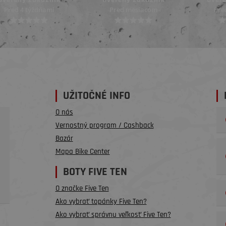
Pred mesiacom
Pred mesiacom
Pred
UŽITOČNÉ INFO
O nás
Vernostný program / Cashback
Bazár
Mapa Bike Center
BOTY FIVE TEN
O značke Five Ten
Ako vybrať topánky Five Ten?
Ako vybrať správnu veľkosť Five Ten?