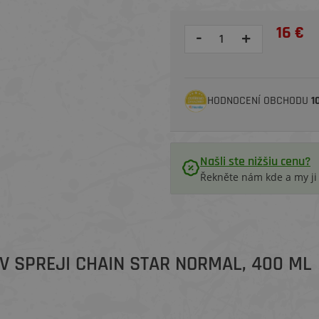
16 €
-
+
HODNOCENÍ OBCHODU
1
Našli ste nižšiu cenu?
Řekněte nám kde a my j
V SPREJI CHAIN STAR NORMAL, 400 ML