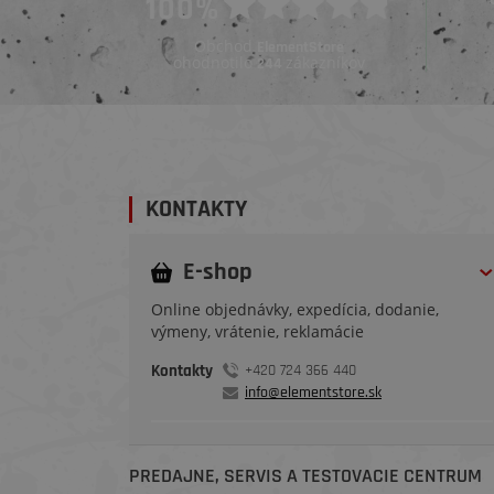
100%
Pred 5 dňami
Pred 4 týždňami
Obchod
ElementStore
ohodnotilo
zákazníkov
244
KONTAKTY
E-shop
Online objednávky, expedícia, dodanie,
výmeny, vrátenie, reklamácie
Kontakty
+420 724 366 440
info@elementstore.sk
PREDAJNE, SERVIS A TESTOVACIE CENTRUM