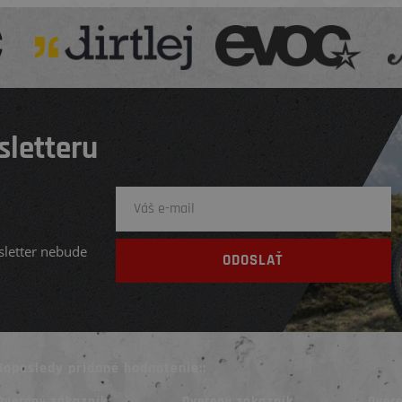
sletteru
sletter nebude
Naposledy pridané hodnotenie::
Overený zákazník
Overený zákazník
Over