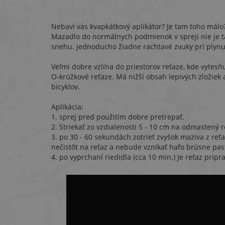
Nebaví vás kvapkátkový aplikátor? Je tam toho málo? 
Mazadlo do normálnych podmienok v spreji nie je ta
snehu. Jednoducho žiadne rachtavé zvuky pri plyn
Veľmi dobre vzlína do priestorov reťaze, kde vytesňu
O-krúžkové reťaze. Má nižší obsah lepivých zložiek 
bicyklov.
Aplikácia:
1. sprej pred použitím dobre pretrepať.
2. Striekať zo vzdialenosti 5 - 10 cm na odmastený re
3. po 30 - 60 sekundách zotrieť zvyšok maziva z re
nečistôt na reťaz a nebude vznikať hafo brúsne pas
4. po vyprchaní riedidla (cca 10 min.) Je reťaz pripr