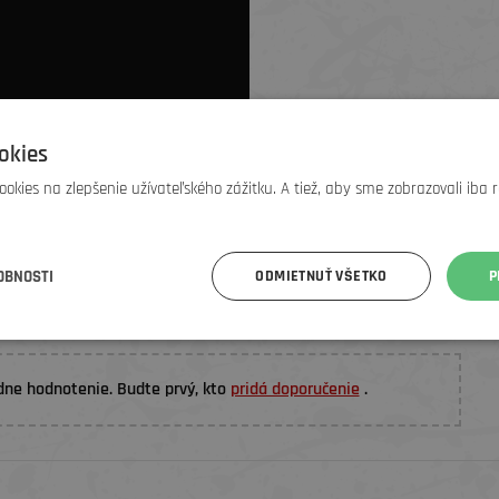
okies
okies na zlepšenie užívateľského zážitku. A tiež, aby sme zobrazovali iba 
OBNOSTI
ODMIETNUŤ VŠETKO
P
ÁKŮ
dne hodnotenie. Budte prvý, kto
pridá doporučenie
.