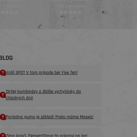
 3 mesiacmi
Pred 4 mesiacmi
Pred 4 me
BLOG
Volíš SPD? V tom prípade ber Five Ten!
Dirtlej kombinézy a ďalšie vychytávky do
chladných dní!
Poriadna guma je základ! Preto máme Maxxis!
Zima končí. ElementStore ťa pripraví na jar!