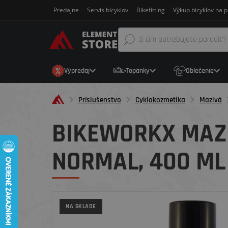
Predajne
Servis bicyklov
Bikefitting
Výkup bicyklov na p
Výpredaj
Topánky
Oblečenie
Príslušenstvo
Cyklokozmetika
Mazivá
BIKEWORKX MAZI
NORMAL, 400 ML
NA SKLADE