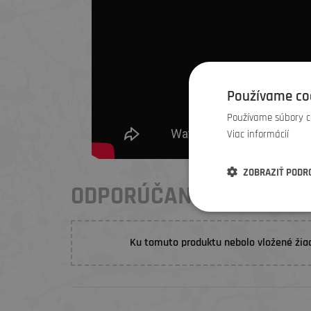
Používame co
Používame súbory co
Viac informácií
ZOBRAZIŤ PODR
ODPORÚČANIA ELEMENŤ
Ku tomuto produktu nebolo vložené žia