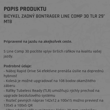
POPIS PRODUKTU
BICYKEL ZADNÝ BONTRAGER LINE COMP 30 TLR 29"
MTB
Pripravené na jazdu na akejkoľvek ceste.
S Line Comp 30 pocítite vplyv širších ráfikov na kvalitu vašej
jazdy.
Podrobné údaje:
- Náboj Rapid Drive 54 efektívne prenáša úsilie na doprednú
hybnosť
- Kolesá je možné upgradovať na 108 bodov okamžitého
záberu
- Ráfiky Tubeless Ready (TLR) umožňujú rýchly prechod na
upgrade bezdušového systému
- Rozteč pevných náprav 142x12 a 100x15 možno previesť na
135x5 a 100x5 QR