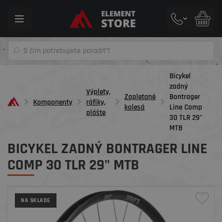
Toggle
navigation
Bicykel
zadný
Výplety,
Zapletané
Bontrager
Komponenty
ráfiky,
kolesá
Line Comp
plášte
30 TLR 29"
MTB
BICYKEL ZADNÝ BONTRAGER LINE
COMP 30 TLR 29" MTB
NA SKLADE