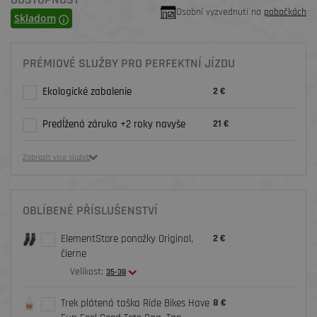
Osobní vyzvednutí na
pobočkách
Skladom
PRÉMIOVÉ SLUŽBY PRO PERFEKTNÍ JÍZDU
Ekologické zabalenie
2 €
Predĺžená záruka +2 roky navyše
21 €
Zobrazit více služeb
OBLÍBENÉ PŘÍSLUŠENSTVÍ
ElementStore ponožky Original,
2 €
čierne
Velikost:
35-38
Trek plátená taška Ride Bikes Have
8 €