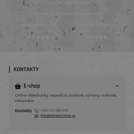
ohodnotilo
zákazníkov
244
Naposledy pridané hodnotenie::
ník
Overený zákazník
Overený zákazník
mi
Pred mesiacom
Pred mesiacom
KONTAKTY
E-shop
Online objednávky, expedícia, dodanie, výmeny, vrátenie,
reklamácie
Kontakty
+420 724 366 440
info@elementstore.sk