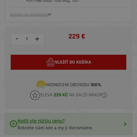
Fun Feel Good Tote Bag, Tan
Zobrazit více příslušenství
229 €
-
+
VLOŽIŤ DO KOŠÍKA
HODNOCENÍ OBCHODU
100%
SLEVA
229 KČ
NA DALŠÍ NÁKUP
Našli ste nižšiu cenu?
Řekněte nám kde a my ji dorovnáme.