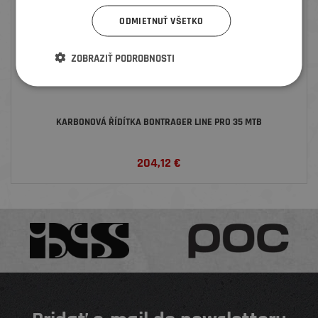
ODMIETNUŤ VŠETKO
ZOBRAZIŤ PODROBNOSTI
KARBONOVÁ ŘÍDÍTKA BONTRAGER LINE PRO 35 MTB
204,12
€