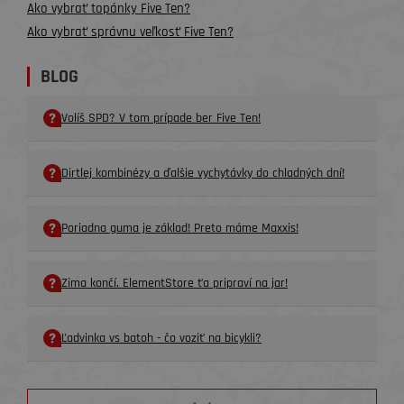
Ako vybrať topánky Five Ten?
Ako vybrať správnu veľkosť Five Ten?
BLOG
Volíš SPD? V tom prípade ber Five Ten!
Dirtlej kombinézy a ďalšie vychytávky do chladných dní!
Poriadna guma je základ! Preto máme Maxxis!
Zima končí. ElementStore ťa pripraví na jar!
Ľadvinka vs batoh - čo voziť na bicykli?