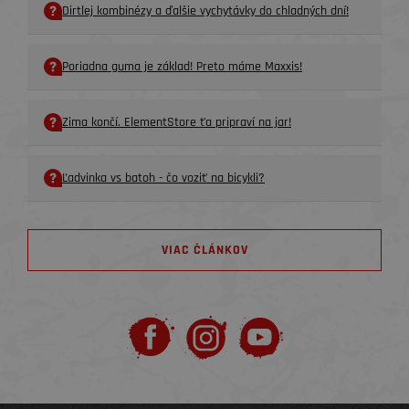
Dirtlej kombinézy a ďalšie vychytávky do chladných dní!
Poriadna guma je základ! Preto máme Maxxis!
Zima končí. ElementStore ťa pripraví na jar!
Ľadvinka vs batoh - čo voziť na bicykli?
VIAC ČLÁNKOV