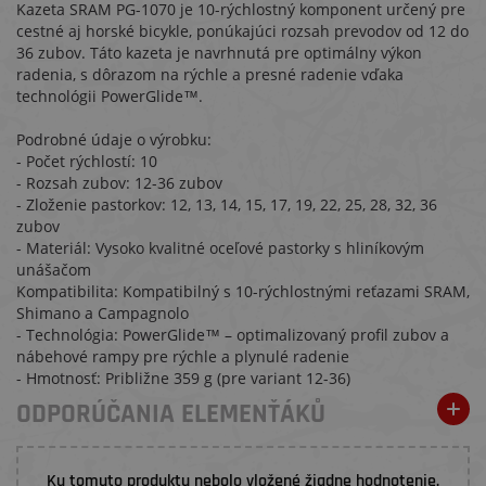
Kazeta SRAM PG-1070 je 10-rýchlostný komponent určený pre
cestné aj horské bicykle, ponúkajúci rozsah prevodov od 12 do
36 zubov. Táto kazeta je navrhnutá pre optimálny výkon
radenia, s dôrazom na rýchle a presné radenie vďaka
technológii PowerGlide™.
Podrobné údaje o výrobku:
- Počet rýchlostí: 10
- Rozsah zubov: 12-36 zubov
- Zloženie pastorkov: 12, 13, 14, 15, 17, 19, 22, 25, 28, 32, 36
zubov
- Materiál: Vysoko kvalitné oceľové pastorky s hliníkovým
unášačom
Kompatibilita: Kompatibilný s 10-rýchlostnými reťazami SRAM,
Shimano a Campagnolo
- Technológia: PowerGlide™ – optimalizovaný profil zubov a
nábehové rampy pre rýchle a plynulé radenie
- Hmotnosť: Približne 359 g (pre variant 12-36)
ODPORÚČANIA ELEMENŤÁKŮ
Ku tomuto produktu nebolo vložené žiadne hodnotenie.