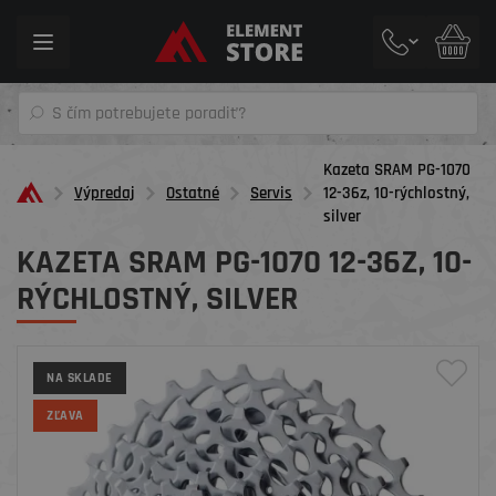
Toggle
navigation
Kazeta SRAM PG-1070
Výpredaj
Ostatné
Servis
12-36z, 10-rýchlostný,
silver
KAZETA SRAM PG-1070 12-36Z, 10-
RÝCHLOSTNÝ, SILVER
NA SKLADE
ZĽAVA