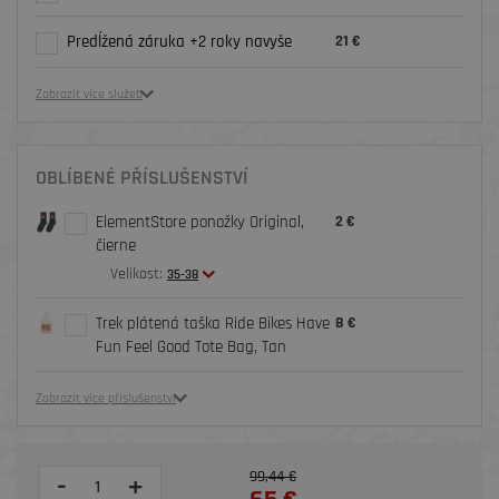
Predĺžená záruka +2 roky navyše
21 €
Zobrazit více služeb
OBLÍBENÉ PŘÍSLUŠENSTVÍ
ElementStore ponožky Original,
2 €
čierne
Velikost:
35-38
Trek plátená taška Ride Bikes Have
8 €
Fun Feel Good Tote Bag, Tan
Zobrazit více příslušenství
99,44 €
-
+