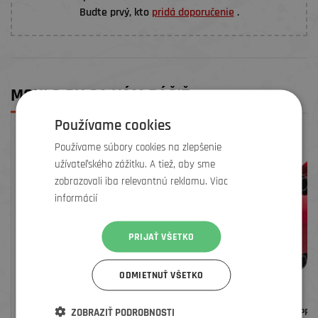
Budte prvý, kto
pridá doporučenie
.
MOHLO BY SA VÁM PÁČIŤ
Používame cookies
Používame súbory cookies na zlepšenie
užívateľského zážitku. A tiež, aby sme
zobrazovali iba relevantnú reklamu. Viac
informácií
PRIJAŤ VŠETKO
ODMIETNUŤ VŠETKO
ZOBRAZIŤ PODROBNOSTI
DEITY PEDÁLE BLACK KAT
DEITY PREDSTAVEC COPPER