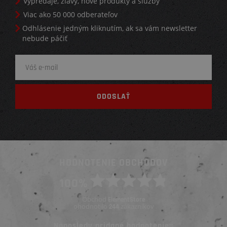
Výpredaje, zľavy, nové produkty a služby
Viac ako 50 000 odberateľov
Odhlásenie jedným kliknutím, ak sa vám newsletter
nebude páčiť
HODNOTENIE OBCHODOV
100%
Obchod
ElementStore
ohodnotilo
zákazníkov
244
Naposledy pridané hodnotenie::