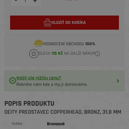
-
+
VLOŽIŤ DO KOŠÍKA
HODNOCENÍ OBCHODU
100%
SLEVA
115 KČ
NA DALŠÍ NÁKUP
Našli ste nižšiu cenu?
Řekněte nám kde a my ji dorovnáme.
POPIS PRODUKTU
DEITY PREDSTAVEC COPPERHEAD, BRONZ, 31,8 MM
Bronzová
FARBA