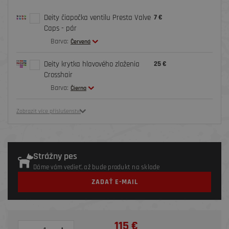
Deity čiapočka ventilu Presta Valve
7 €
Caps - pár
Barva:
Červená
Deity krytka hlavového zloženia
25 €
Crosshair
Barva:
Čierna
Zobrazit více příslušenství
Strážny pes
Dáme vám vedieť, až bude produkt na sklade
ZADAŤ E-MAIL
115 €