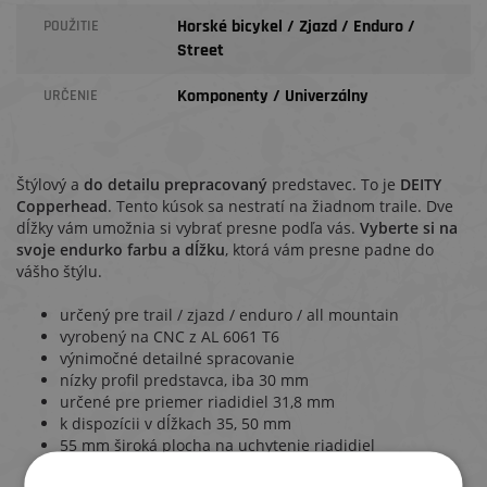
Horské bicykel / Zjazd / Enduro /
POUŽITIE
Street
Komponenty / Univerzálny
URČENIE
Štýlový a
do detailu prepracovaný
predstavec. To je
DEITY
Copperhead
. Tento kúsok sa nestratí na žiadnom traile. Dve
dĺžky vám umožnia si vybrať presne podľa vás.
Vyberte si na
svoje endurko farbu a dĺžku
, ktorá vám presne padne do
vášho štýlu.
určený pre trail / zjazd / enduro / all mountain
vyrobený na CNC z AL 6061 T6
výnimočné detailné spracovanie
nízky profil predstavca, iba 30 mm
určené pre priemer riadidiel 31,8 mm
k dispozícii v dĺžkach 35, 50 mm
55 mm široká plocha na uchytenie riadidiel
vysoko leštená povrchová úprava