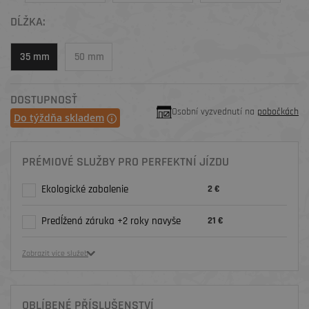
DĹŽKA:
35 mm
50 mm
DOSTUPNOSŤ
Osobní vyzvednutí na
pobočkách
Do týždňa skladem
PRÉMIOVÉ SLUŽBY PRO PERFEKTNÍ JÍZDU
Ekologické zabalenie
2 €
Predĺžená záruka +2 roky navyše
21 €
Zobrazit více služeb
OBLÍBENÉ PŘÍSLUŠENSTVÍ