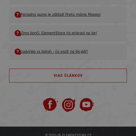
Poriadna guma je základ! Preto máme Maxxis!
Zima končí. ElementStore ťa pripraví na jar!
Ľadvinka vs batoh - čo voziť na bicykli?
VIAC ČLÁNKOV
© 2013–26 ELEMENTSTORE.CZ