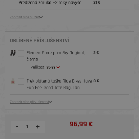
Predĺžená záruka +2 roky navyše
21 €
Zobrazit více služeb
OBLÍBENÉ PŘÍSLUŠENSTVÍ
ElementStore ponožky Original,
2 €
čierne
Velikost:
35-38
Trek plátená taška Ride Bikes Have
8 €
Fun Feel Good Tote Bag, Tan
Zobrazit více příslušenství
96,99 €
-
+