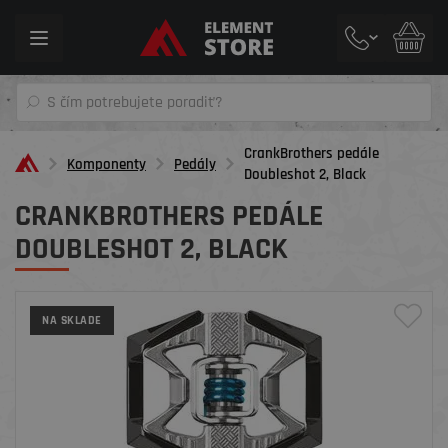
Toggle
navigation
CrankBrothers pedále
Komponenty
Pedály
Doubleshot 2, Black
CRANKBROTHERS PEDÁLE
DOUBLESHOT 2, BLACK
NA SKLADE