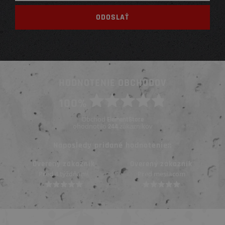
HODNOTENIE OBCHODOV
100%
Obchod
ElementStore
ohodnotilo
zákazníkov
244
Naposledy pridané hodnotenie::
Overený zákazník
Overený zákazník
Pred 4 týždňami
Pred mesiacom