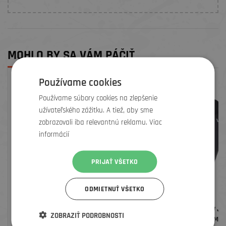
MOHLO BY SA VÁM PÁČIŤ
Používame cookies
ZĽAVA
ZĽAVA
Používame súbory cookies na zlepšenie
užívateľského zážitku. A tiež, aby sme
zobrazovali iba relevantnú reklamu. Viac
informácií
PRIJAŤ VŠETKO
ODMIETNUŤ VŠETKO
POC CHRÁNIČE KOLIEN JOINT VPD AIR
POC CHRÁNIČE LAKŤOV JOI
ZOBRAZIŤ PODROBNOSTI
KNEE, URANIUM BLACK
ELBOW, URANIUM B