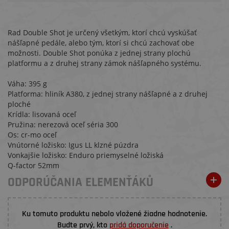
Rad Double Shot je určený všetkým, ktorí chcú vyskúšať
nášľapné pedále, alebo tým, ktorí si chcú zachovať obe
možnosti. Double Shot ponúka z jednej strany plochú
platformu a z druhej strany zámok nášľapného systému.
Váha: 395 g
Platforma: hliník A380, z jednej strany nášľapné a z druhej
ploché
Krídla: lisovaná oceľ
Pružina: nerezová oceľ séria 300
Os: cr-mo oceľ
Vnútorné ložisko: Igus LL klzné púzdra
Vonkajšie ložisko: Enduro priemyselné ložiská
Q-factor 52mm
ODPORÚČANIA ELEMENŤÁKŮ
Ku tomuto produktu nebolo vložené žiadne hodnotenie.
Budte prvý, kto
pridá doporučenie
.