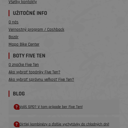
Všetky kontakty
UŽITOČNÉ INFO
O nás
Vernostný program / Cashback
Bazár
Mapa Bike Center
BOTY FIVE TEN
O značke Five Ten
Ako vybrať topánky Five Ten?
Ako vybrať správnu veľkosť Five Ten?
BLOG
Volíš SPD? V tom prípade ber Five Ten!
Dirtlej kombinézy a ďalšie vychytávky do chladných dní!