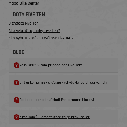
Mapa Bike Center
BOTY FIVE TEN
O značke Five Ten
Ako vybrať topánky Five Ten?
Ako vybrať správnu veľkosť Five Ten?
BLOG
Volíš SPD? V tom prípade ber Five Ten!
Dirtlej kombinézy a ďalšie vychytávky do chladných dní!
Poriadna guma je základ! Preto máme Maxxis!
Zima končí. ElementStore ťa pripraví na jar!