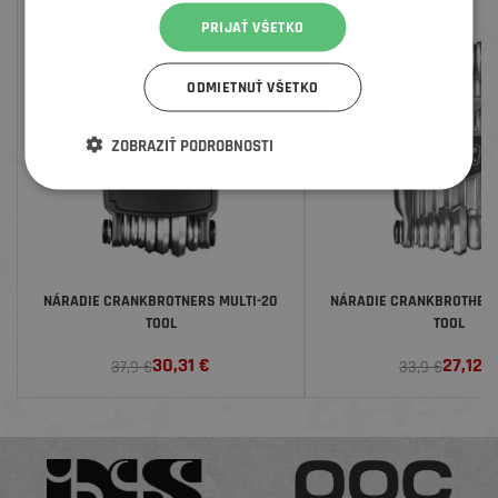
ZĽAVA
ZĽAVA
PRIJAŤ VŠETKO
ODMIETNUŤ VŠETKO
ZOBRAZIŤ PODROBNOSTI
NÁRADIE CRANKBROTNERS MULTI-20
NÁRADIE CRANKBROTHERS 
TOOL
TOOL
30,31
€
27,12
€
37,9 €
33,9 €