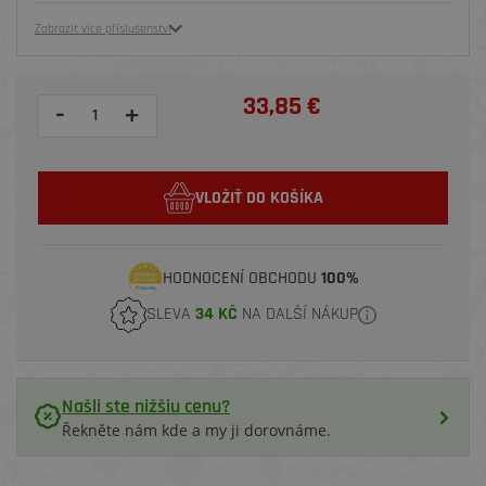
Zobrazit více příslušenství
33,85 €
-
+
VLOŽIŤ DO KOŠÍKA
HODNOCENÍ OBCHODU
100%
SLEVA
34 KČ
NA DALŠÍ NÁKUP
Našli ste nižšiu cenu?
Řekněte nám kde a my ji dorovnáme.