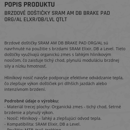
POPIS PRODUKTU
BRZDOVÉ DOŠTIČKY SRAM AM DB BRAKE PAD
ORG/AL ELXR/DB/LVL QTLT
Brzdové doštičky SRAM AM DB BRAKE PAD ORG/AL sú
navrhnuté na použitie s brzdami SRAM Elixir, DB a Level. Tieto
doštičky využívajú organickú zmes s ľahkým hliníkovým
nosičom, čo zaisťuje tichý chod, plynulú moduláciu brzdnej
sily a nízku hmotnosť.
Hliníkový nosič navyše podporuje efektívne odvádzanie tepla,
čo zlepšuje výkon doštičiek pri dlhších jazdách alebo
intenzívnom brzdení.
Podrobné údaje o výrobku:
- Materiál trecej plochy: Organická zmes - tichý chod, šetrné
brzdenie a plynulý výkon.
- Nosič: Hliníkový – ľahký a zlepšujúci odvod tepla.
- Kompatibilita: SRAM Elixir, DB a Level.
- Použitie: MTB, trail, trekking.