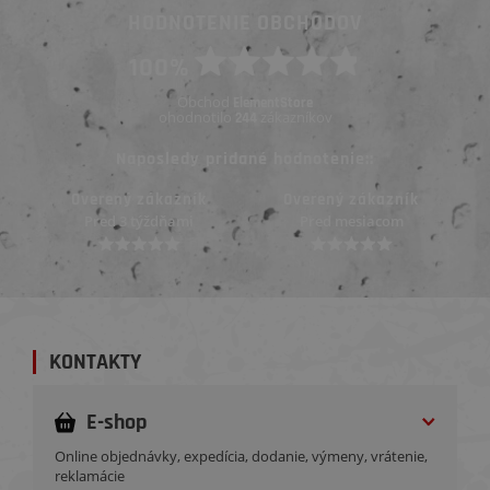
HODNOTENIE OBCHODOV
100%
Obchod
ElementStore
ohodnotilo
zákazníkov
244
Naposledy pridané hodnotenie::
azník
Overený zákazník
Overený zákazník
ňami
Pred mesiacom
Pred mesiacom
KONTAKTY
E-shop
Online objednávky, expedícia, dodanie, výmeny, vrátenie,
reklamácie