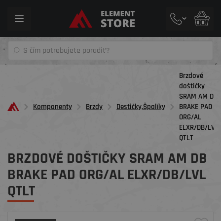
Toggle
navigation
Brzdové
doštičky
SRAM AM DB
Komponenty
Brzdy
Destičky,Špalíky
BRAKE PAD
ORG/AL
ELXR/DB/LVL
QTLT
BRZDOVÉ DOŠTIČKY SRAM AM DB
BRAKE PAD ORG/AL ELXR/DB/LVL
QTLT