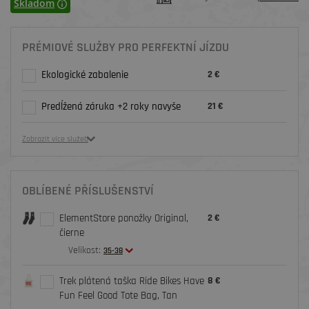
Skladom
PRÉMIOVÉ SLUŽBY PRO PERFEKTNÍ JÍZDU
Ekologické zabalenie
2 €
Predĺžená záruka +2 roky navyše
21 €
Zobrazit více služeb
OBLÍBENÉ PŘÍSLUŠENSTVÍ
ElementStore ponožky Original,
2 €
čierne
Velikost:
35-38
Trek plátená taška Ride Bikes Have
8 €
Fun Feel Good Tote Bag, Tan